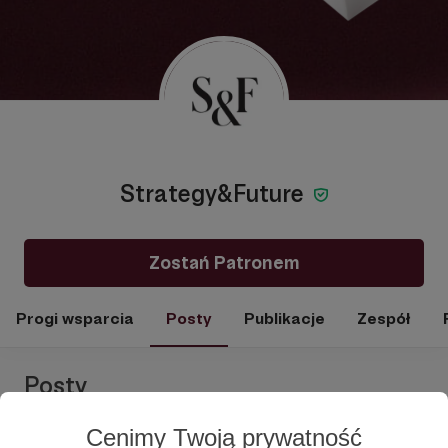
Strategy&Future
Zostań Patronem
Progi wsparcia
Posty
Publikacje
Zespół
Posty
Cenimy Twoją prywatność
sankcje