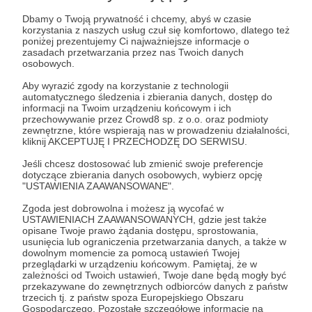
Dbamy o Twoją prywatność i chcemy, abyś w czasie
korzystania z naszych usług czuł się komfortowo, dlatego też
poniżej prezentujemy Ci najważniejsze informacje o
zasadach przetwarzania przez nas Twoich danych
osobowych.
Aby wyrazić zgody na korzystanie z technologii
automatycznego śledzenia i zbierania danych, dostęp do
informacji na Twoim urządzeniu końcowym i ich
przechowywanie przez Crowd8 sp. z o.o. oraz podmioty
zewnętrzne, które wspierają nas w prowadzeniu działalności,
kliknij AKCEPTUJĘ I PRZECHODZĘ DO SERWISU.
Jeśli chcesz dostosować lub zmienić swoje preferencje
06.11.2023
Brak komentarzy
●
dotyczące zbierania danych osobowych, wybierz opcję
"USTAWIENIA ZAAWANSOWANE".
SKALOWALNA WOJNA ŚWIATOWA.
Zgoda jest dobrowolna i możesz ją wycofać w
System sankcji a pokusa ograniczonej
USTAWIENIACH ZAAWANSOWANYCH, gdzie jest także
opisane Twoje prawo żądania dostępu, sprostowania,
wojny (prezentacja)
usunięcia lub ograniczenia przetwarzania danych, a także w
SKALOWALNA WOJNA ŚWIATOWA. System sankcji a
dowolnym momencie za pomocą ustawień Twojej
pokusa ograniczonej wojny (prezentacja)
przeglądarki w urządzeniu końcowym. Pamiętaj, że w
zależności od Twoich ustawień, Twoje dane będą mogły być
przekazywane do zewnętrznych odbiorców danych z państw
Jacek Bartosiak
Chiny
Background Check
+6
trzecich tj. z państw spoza Europejskiego Obszaru
Gospodarczego. Pozostałe szczegółowe informacje na