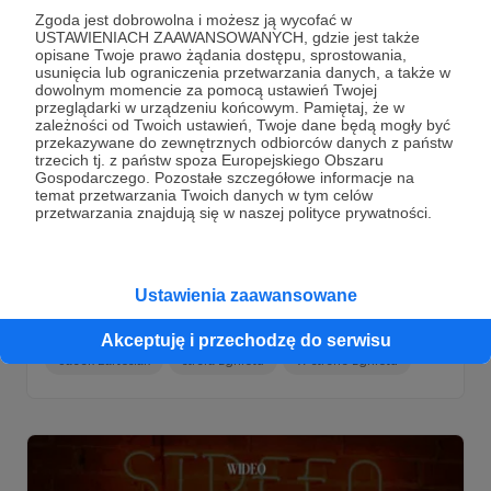
Zgoda jest dobrowolna i możesz ją wycofać w
USTAWIENIACH ZAAWANSOWANYCH, gdzie jest także
opisane Twoje prawo żądania dostępu, sprostowania,
usunięcia lub ograniczenia przetwarzania danych, a także w
dowolnym momencie za pomocą ustawień Twojej
przeglądarki w urządzeniu końcowym. Pamiętaj, że w
zależności od Twoich ustawień, Twoje dane będą mogły być
przekazywane do zewnętrznych odbiorców danych z państw
trzecich tj. z państw spoza Europejskiego Obszaru
Gospodarczego. Pozostałe szczegółowe informacje na
28.07.2021
Brak komentarzy
●
temat przetwarzania Twoich danych w tym celów
przetwarzania znajdują się w naszej polityce prywatności.
Strategy and Future „W strefie zgniotu”.
Odcinek 7 (Wideo)
Jacek Bartosiak i Albert Świdziński w najnowszym odcinku
Ustawienia zaawansowane
specjalnego programu S&F „W strefie zgniotu” – edycja
nadmorska.
Akceptuję i przechodzę do serwisu
Jacek Bartosiak
strefa zgniotu
W strefie zgniotu