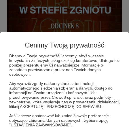
Cenimy Twoją prywatność
28.10.2021
Brak komentarzy
●
Dbamy o Twoją prywatność i chcemy, abyś w czasie
korzystania z naszych usług czuł się komfortowo, dlatego też
Strategy and Future „W Strefie Zgniotu”.
poniżej prezentujemy Ci najważniejsze informacje o
Odcinek 8 (Wideo)
zasadach przetwarzania przez nas Twoich danych
osobowych.
Jacek Bartosiak i Albert Świdziński – „Strefa Zgniotu” po
konferencji MON – mówimy o kulisach Armii Nowego
Aby wyrazić zgody na korzystanie z technologii
Wzoru.
automatycznego śledzenia i zbierania danych, dostęp do
informacji na Twoim urządzeniu końcowym i ich
Jacek Bartosiak
W strefie zgniotu
strefa zgniotu
przechowywanie przez Crowd8 sp. z o.o. oraz podmioty
zewnętrzne, które wspierają nas w prowadzeniu działalności,
kliknij AKCEPTUJĘ I PRZECHODZĘ DO SERWISU.
Jeśli chcesz dostosować lub zmienić swoje preferencje
dotyczące zbierania danych osobowych, wybierz opcję
"USTAWIENIA ZAAWANSOWANE".