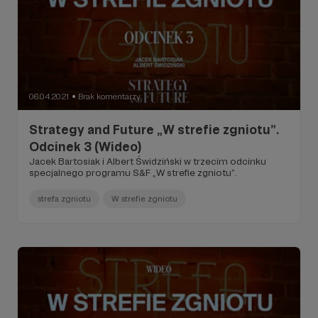
06.04.2021
Brak komentarzy
●
Strategy and Future „W strefie zgniotu”.
Odcinek 3 (Wideo)
Jacek Bartosiak i Albert Świdziński w trzecim odcinku
specjalnego programu S&F „W strefie zgniotu”.
strefa zgniotu
W strefie zgniotu