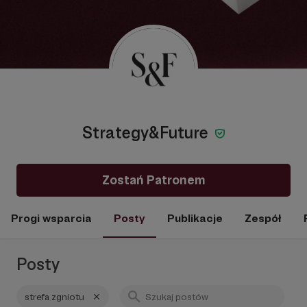
Strategy&Future
Zostań Patronem
Progi wsparcia
Posty
Publikacje
Zespół
Posty
strefa zgniotu