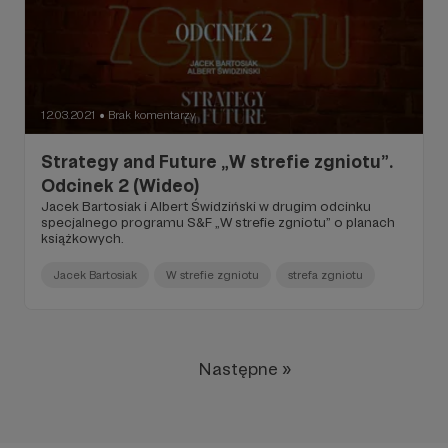
12.03.2021
Brak komentarzy
●
Strategy and Future „W strefie zgniotu”.
Odcinek 2 (Wideo)
Jacek Bartosiak i Albert Świdziński w drugim odcinku
specjalnego programu S&F „W strefie zgniotu” o planach
książkowych.
Jacek Bartosiak
W strefie zgniotu
strefa zgniotu
Następne »