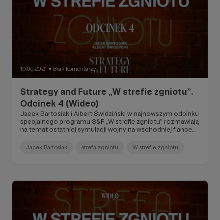
10.05.2021
Brak komentarzy
●
Strategy and Future „W strefie zgniotu”.
Odcinek 4 (Wideo)
Jacek Bartosiak i Albert Świdziński w najnowszym odcinku
specjalnego programu S&F „W strefie zgniotu” rozmawiają
na temat ostatniej symulacji wojny na wschodniej flance
NATO, którą S&F przeprowadziło w weekend majowy w
ramach projektu „Dwudziestej wojny”.
Jacek Bartosiak
strefa zgniotu
W strefie zgniotu