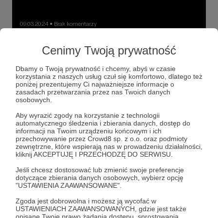
09.03.2024
Brak komentarzy
●
Mex Armory - kod 5%
Cenimy Twoją prywatność
I oto jest, pierwszy kod promocyjny od naszych przyjaciól
z MexArmory!
Dbamy o Twoją prywatność i chcemy, abyś w czasie
korzystania z naszych usług czuł się komfortowo, dlatego też
kody
poniżej prezentujemy Ci najważniejsze informacje o
zasadach przetwarzania przez nas Twoich danych
osobowych.
Aby wyrazić zgody na korzystanie z technologii
automatycznego śledzenia i zbierania danych, dostęp do
« Poprzednie
informacji na Twoim urządzeniu końcowym i ich
przechowywanie przez Crowd8 sp. z o.o. oraz podmioty
zewnętrzne, które wspierają nas w prowadzeniu działalności,
kliknij AKCEPTUJĘ I PRZECHODZĘ DO SERWISU.
Jeśli chcesz dostosować lub zmienić swoje preferencje
dotyczące zbierania danych osobowych, wybierz opcję
"USTAWIENIA ZAAWANSOWANE".
Zgoda jest dobrowolna i możesz ją wycofać w
USTAWIENIACH ZAAWANSOWANYCH, gdzie jest także
opisane Twoje prawo żądania dostępu, sprostowania,