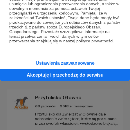
Dołącz do grona Patronów!
usunięcia lub ograniczenia przetwarzania danych, a także w
dowolnym momencie za pomocą ustawień Twojej
przeglądarki w urządzeniu końcowym. Pamiętaj, że w
Wesprzyj działalność Autora
Szkoła Partyzantów
już
zależności od Twoich ustawień, Twoje dane będą mogły być
przekazywane do zewnętrznych odbiorców danych z państw
teraz!
trzecich tj. z państw spoza Europejskiego Obszaru
Gospodarczego. Pozostałe szczegółowe informacje na
temat przetwarzania Twoich danych w tym celów
Zostań Patronem
przetwarzania znajdują się w naszej polityce prywatności.
Ustawienia zaawansowane
Promowani autorzy
Akceptuję i przechodzę do serwisu
Przytulisko Głowno
68
patronów
2918
zł
miesięcznie
Przytulisko dla Zwierząt w Głownie daje
schronienie zwierzętom, które są porzucane
przez swoich właścicieli, wygłodzone błąkają
się po ulicach lub są znajdowane w