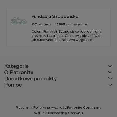
okolicznych lasach. Są też takie, które
pochodzą z interwencji, gdyż warunki w jakich
bytowały zagrażały ich życiu.
Fundacja Szopowisko
137
patronów
10585
zł
miesięcznie
Celem Fundacji 'Szopowisko' jest ochrona
przyrody i edukacja. Chcemy pokazać Wam,
jak cudownie jest móc żyć w zgodzie i
harmonii pośród zwierząt, również tych
'nieudomowionych'. Fundacja prowadzi azyl
dla różnych gatunków zwierząt, a szczególnie
skupia się na szopach praczach.
Kategorie
O Patronite
Dodatkowe produkty
Pomoc
Regulamin
Polityka prywatności
Patronite Commons
Warunki korzystania z serwisu