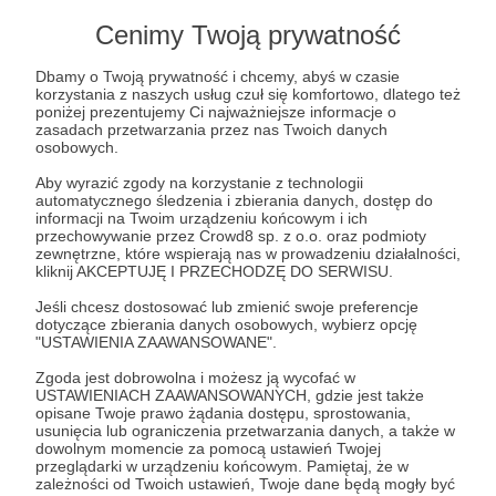
Lista postów jest pusta
Cenimy Twoją prywatność
Autor nie dodał jeszcze żadnych postów
Dbamy o Twoją prywatność i chcemy, abyś w czasie
korzystania z naszych usług czuł się komfortowo, dlatego też
poniżej prezentujemy Ci najważniejsze informacje o
zasadach przetwarzania przez nas Twoich danych
osobowych.
Aby wyrazić zgody na korzystanie z technologii
automatycznego śledzenia i zbierania danych, dostęp do
informacji na Twoim urządzeniu końcowym i ich
przechowywanie przez Crowd8 sp. z o.o. oraz podmioty
zewnętrzne, które wspierają nas w prowadzeniu działalności,
kliknij AKCEPTUJĘ I PRZECHODZĘ DO SERWISU.
Jeśli chcesz dostosować lub zmienić swoje preferencje
dotyczące zbierania danych osobowych, wybierz opcję
Dołącz do grona Patronów!
"USTAWIENIA ZAAWANSOWANE".
Zgoda jest dobrowolna i możesz ją wycofać w
USTAWIENIACH ZAAWANSOWANYCH, gdzie jest także
Wesprzyj działalność Autora
Szukam w lesie - Mikołaj
opisane Twoje prawo żądania dostępu, sprostowania,
Basiński
już teraz!
usunięcia lub ograniczenia przetwarzania danych, a także w
dowolnym momencie za pomocą ustawień Twojej
przeglądarki w urządzeniu końcowym. Pamiętaj, że w
zależności od Twoich ustawień, Twoje dane będą mogły być
Zostań Patronem