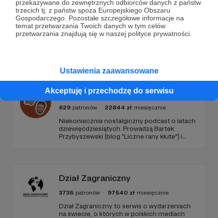
przekazywane do zewnętrznych odbiorców danych z państw
trzecich tj. z państw spoza Europejskiego Obszaru
Gospodarczego. Pozostałe szczegółowe informacje na
temat przetwarzania Twoich danych w tym celów
przetwarzania znajdują się w naszej polityce prywatności.
Promowani autorzy
Ustawienia zaawansowane
Akceptuję i przechodzę do serwisu
Podcastex
629
patronów
22844
zł
miesięcznie
Niekoniecznie nostalgiczny podcast o latach
dziewięćdziesiątych. Prowadzą Bartek
Przybyszewski (blog "Liczne rany kłute") i
Mateusz Witkowski (Popmoderna.pl, blog
"Popland"). Wizuale i muzyka: Michał
Kozikowski. Obróbka audio: Krzysztof
Tubilewicz. Zdjęcia: Aleksandra Nowak. Czyta:
Tadeusz Drozda.
Dział Zagraniczny
3735
patronów
97540
zł
miesięcznie
Dział Zagraniczny to serwis o wydarzeniach
na świecie, o których w polskich mediach