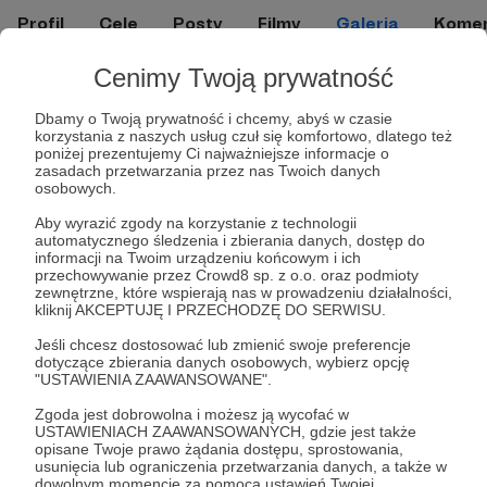
Profil
Cele
Posty
Filmy
Galeria
Komen
Cenimy Twoją prywatność
Galeria mediów
Dbamy o Twoją prywatność i chcemy, abyś w czasie
korzystania z naszych usług czuł się komfortowo, dlatego też
poniżej prezentujemy Ci najważniejsze informacje o
zasadach przetwarzania przez nas Twoich danych
osobowych.
Promowani autorzy
Aby wyrazić zgody na korzystanie z technologii
automatycznego śledzenia i zbierania danych, dostęp do
informacji na Twoim urządzeniu końcowym i ich
przechowywanie przez Crowd8 sp. z o.o. oraz podmioty
Baniak Baniaka
zewnętrzne, które wspierają nas w prowadzeniu działalności,
kliknij AKCEPTUJĘ I PRZECHODZĘ DO SERWISU.
1641
patronów
Jeśli chcesz dostosować lub zmienić swoje preferencje
Dzięki Patronite Baniak poświęca zawodowe
dotyczące zbierania danych osobowych, wybierz opcję
życie swojej pasji, czyli grom fabularnym
"USTAWIENIA ZAAWANSOWANE".
(RPG). Prowadzi kanał filmowy, gdzie
prezentuje nagrania z własnych sesji,
Zgoda jest dobrowolna i możesz ją wycofać w
oglądanych przez tysiące Widzów. Wspiera
USTAWIENIACH ZAAWANSOWANYCH, gdzie jest także
także początkujących Mistrzów Gry
opisane Twoje prawo żądania dostępu, sprostowania,
poradnikami i prelekcjami.
usunięcia lub ograniczenia przetwarzania danych, a także w
Karczmarz
dowolnym momencie za pomocą ustawień Twojej