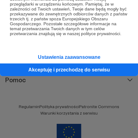
przeglądarki w urządzeniu końcowym. Pamiętaj, że w
zależności od Twoich ustawień, Twoje dane będą mogły być
379
patronów
13209
zł
miesięcznie
przekazywane do zewnętrznych odbiorców danych z państw
Witam Szanownych Gości! Jam jest
trzecich tj. z państw spoza Europejskiego Obszaru
Karczmarz i zapraszam Was do swojej
Gospodarczego. Pozostałe szczegółowe informacje na
Karczmy! Prowadzę kanał na YT o tematyce
temat przetwarzania Twoich danych w tym celów
RPG, na którym znajdziecie masę zapisanych
przetwarzania znajdują się w naszej polityce prywatności.
sesji oraz coraz więcej materiałów
poradnikowych dla MG i graczy. Oby nam się!
Kategorie
Ustawienia zaawansowane
O Patronite
Akceptuję i przechodzę do serwisu
Dodatkowe produkty
Pomoc
Regulamin
Polityka prywatności
Patronite Commons
Warunki korzystania z serwisu