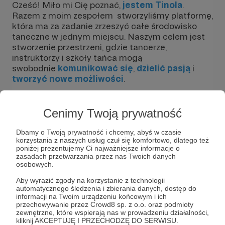
Cześć! Miło mi Cię poznać,
jestem Tinola
.
Razem z moim zespołem stworzyliśmy platformę,
która ma za zadanie zrzeszyć całe środowisko
taneczne w jednym miejscu. Naszym celem jest
stworzenie przestrzeni, gdzie tancerze,
instruktorzy i szkoły tańca mogą
swobodnie
komunikować się
,
dzielić pasją
i
tworzyć nowe możliwości
.
Skąd
pomysł
na nazwę
Tinola
? To dość ciekawa
zabawa słowem - powtórz proszę, trzy razy pod
Cenimy Twoją prywatność
rząd: TinolaTinolaTinola...
Dbamy o Twoją prywatność i chcemy, abyś w czasie
Tak, jesteśmy miłośnikami tańców
korzystania z naszych usług czuł się komfortowo, dlatego też
latynoamerykańskich, ale nie tylko na tych się
poniżej prezentujemy Ci najważniejsze informacje o
zasadach przetwarzania przez nas Twoich danych
skupiamy. Chcielibyśmy połączyć całe
osobowych.
środowisko, by zarażać jeszcze więcej ludzi
miłością do tańca.
Aby wyrazić zgody na korzystanie z technologii
automatycznego śledzenia i zbierania danych, dostęp do
informacji na Twoim urządzeniu końcowym i ich
Na tą chwilę możemy się pochwalić ciągle
przechowywanie przez Crowd8 sp. z o.o. oraz podmioty
wzrastajacymi statystykami. Na instagramie
zewnętrzne, które wspierają nas w prowadzeniu działalności,
obserwuje nas już
ponad 500 osób
, a nasza
kliknij AKCEPTUJĘ I PRZECHODZĘ DO SERWISU.