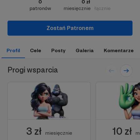
0
0 zł
patronów
miesięcznie
łącznie
Zostań Patronem
Profil
Cele
Posty
Galeria
Komentarze
Progi wsparcia
3 zł
10 zł
miesięcznie
m