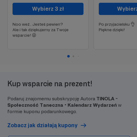
Wybierz 3 zł
Wybierz
Noo weź.. Jesteś pewien?
Po przyjacielsku 👌
Ale i tak dziękujemy za Twoje
Piękne dzięki!
wsparcie! 😜
Kup wsparcie na prezent!
Podaruj znajomemu subskrypcję Autora
TINOLA -
Społeczność Taneczna • Kalendarz Wydarzeń
w
formie kuponu podarunkowego.
Zobacz jak działają kupony