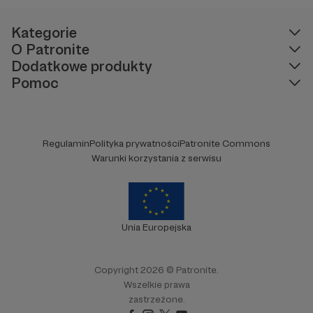
wsparcie dla naszej społeczności.
publicznym, walczy z plemiennością i
bańkami informacyjnymi.
Kategorie
Twoje wsparcie jako
Patrona jest kluczowe dla
rozwoju
Tinoli, tworząc jeszcze lepsze środowisko
O Patronite
dla miłośników tańca. Dołącz do naszej
Dodatkowe produkty
społeczności Patronite i pomóż nam rozwinąć się
Pomoc
razem!
Regulamin
Polityka prywatności
Patronite Commons
Warunki korzystania z serwisu
Unia Europejska
Copyright 2026 © Patronite.
Wszelkie prawa
zastrzeżone.