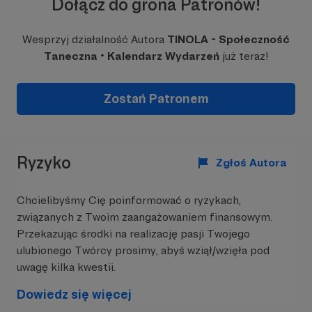
Dołącz do grona Patronów!
Obecnie pracujemy nad:
Wesprzyj działalność Autora
TINOLA - Społeczność
Newsletterem
Taneczna • Kalendarz Wydarzeń
już teraz!
Najnowsze aktualizacje i nowości na naszej
platformie tanecznej.
Zostań Patronem
Społecznością
Profile kursantów, wizytówki instruktorów,
czy szkół tańca z grafikiem zajęć, kadrą i
najbliższymi kursami.
Ryzyko
Zgłoś Autora
Jesteśmy ciągle głodni kolejnych funkcji, mamy
mnóstwo pomysłów, które pomogą rozwijać się
dużej ilości osób i firm, ale.. Potrzebna nam Wasza
Chcielibyśmy Cię poinformować o ryzykach,
pomoc, by platforma mogła sprostać kolejnym
związanych z Twoim zaangażowaniem finansowym.
wyzwaniom.
Przekazując środki na realizację pasji Twojego
ulubionego Twórcy prosimy, abyś wziął/wzięła pod
uwagę kilka kwestii.
🚨
Co zyskujecie dołączając do naszej
społeczności na Patronite?
Dowiedz się więcej