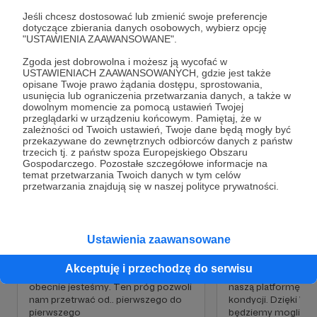
platforma posiada ponad
250 użytkowników
.
Jeśli chcesz dostosować lub zmienić swoje preferencje
dotyczące zbierania danych osobowych, wybierz opcję
Platforma jest ciągle w rozbudowie, staramy się
Rozwiń opis
"USTAWIENIA ZAAWANSOWANE".
systematycznie dodawać nowe funkcjonalności.
Zgoda jest dobrowolna i możesz ją wycofać w
USTAWIENIACH ZAAWANSOWANYCH, gdzie jest także
opisane Twoje prawo żądania dostępu, sprostowania,
Cele
usunięcia lub ograniczenia przetwarzania danych, a także w
dowolnym momencie za pomocą ustawień Twojej
przeglądarki w urządzeniu końcowym. Pamiętaj, że w
zależności od Twoich ustawień, Twoje dane będą mogły być
przekazywane do zewnętrznych odbiorców danych z państw
Od pierwszego do pierwszego
Rozwijajmy się!
trzecich tj. z państw spoza Europejskiego Obszaru
Gospodarczego. Pozostałe szczegółowe informacje na
5 000 zł
5 000 zł
15 000 zł
15 00
temat przetwarzania Twoich danych w tym celów
miesięcznie
brakuje
miesięcznie
brakuj
przetwarzania znajdują się w naszej polityce prywatności.
0%
0%
Wasze wsparcie jest kluczowe,
Liczy się dla nas ka
Obecnie możemy być dumni z:
Ustawienia zaawansowane
abyśmy mogli nadal utrzymywać
przyczynia się do o
naszą platformę, nie obniżając
celu,
Kalendarza z filtrami
Akceptuję i przechodzę do serwisu
poziomu funkcjonowania, na jakim
ponieważ pomoże 
Nasz kalendarz umożliwia łatwe
obecnie jesteśmy. Ten próg pozwoli
naszą platformę w 
przeglądanie wydarzeń tanecznych z
nam przetrwać od.. pierwszego do
kondycji. Dzięki W
inteligentnymi filtrami, tj. województwa,
pierwszego
będziemy mogli zap