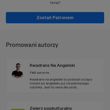
teraz!
Zostań Patronem
Promowani autorzy
Kwadrans Na Angielski
742
patronów
Kwadrans na angielski to podcast uczący
mówić po angielsku już od pierwszego
odcinka. Jest to seria dla osób
początkujących, którzy chcą przełamać
barierę przed mówieniem w języku obcym,
odświeżyć sobie angielski, albo... nauczyć się
go po raz pierwszy. Spodziewajcie się
nowego odcinka co czwartek.
Zwierz popkulturalny