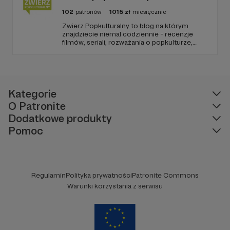
102
patronów
1015
zł
miesięcznie
Zwierz Popkulturalny to blog na którym
znajdziecie niemal codziennie - recenzje
filmów, seriali, rozważania o popkulturze,
biografie aktorów i wiele innych kulturalnych
treści. Blog został założony w 2009 roku i od
tego czasu tworzę wokół niego społeczność
ludzi, którzy lubią kulturę.
Kategorie
O Patronite
Dodatkowe produkty
Pomoc
Regulamin
Polityka prywatności
Patronite Commons
Warunki korzystania z serwisu