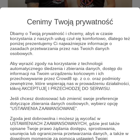
31.01.2023
Komentarze: 2
●
Cenimy Twoją prywatność
Dzisiaj w nocy... :0
Sklep Patronite uruchomimy jeszcze dzisiaj w nocy ;)
Dbamy o Twoją prywatność i chcemy, abyś w czasie
korzystania z naszych usług czuł się komfortowo, dlatego też
poniżej prezentujemy Ci najważniejsze informacje o
tourdekonstytucja
sklep
kord
+2
zasadach przetwarzania przez nas Twoich danych
osobowych.
Aby wyrazić zgody na korzystanie z technologii
automatycznego śledzenia i zbierania danych, dostęp do
informacji na Twoim urządzeniu końcowym i ich
przechowywanie przez Crowd8 sp. z o.o. oraz podmioty
zewnętrzne, które wspierają nas w prowadzeniu działalności,
kliknij AKCEPTUJĘ I PRZECHODZĘ DO SERWISU.
Jeśli chcesz dostosować lub zmienić swoje preferencje
dotyczące zbierania danych osobowych, wybierz opcję
"USTAWIENIA ZAAWANSOWANE".
Zgoda jest dobrowolna i możesz ją wycofać w
USTAWIENIACH ZAAWANSOWANYCH, gdzie jest także
opisane Twoje prawo żądania dostępu, sprostowania,
30.01.2023
Brak komentarzy
usunięcia lub ograniczenia przetwarzania danych, a także w
●
dowolnym momencie za pomocą ustawień Twojej