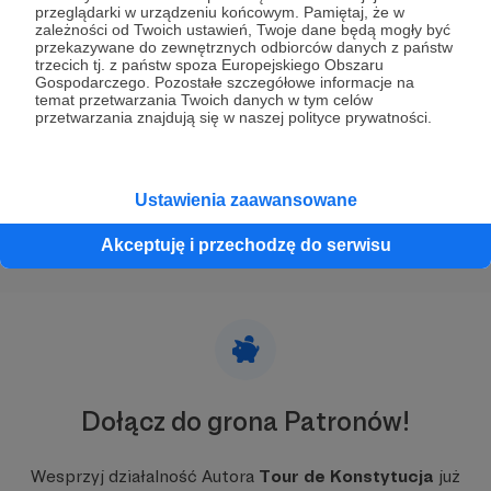
przeglądarki w urządzeniu końcowym. Pamiętaj, że w
Tour de Konstytucja 2023 rusza w
zależności od Twoich ustawień, Twoje dane będą mogły być
przekazywane do zewnętrznych odbiorców danych z państw
drogę!!!
trzecich tj. z państw spoza Europejskiego Obszaru
Mapa i kalendarz zgłoszeń dla organizacji przystanków
Gospodarczego. Pozostałe szczegółowe informacje na
Tour de Konstytucja 2023 #GłosujęnaPolskę
temat przetwarzania Twoich danych w tym celów
przetwarzania znajdują się w naszej polityce prywatności.
tourdekonstytucja
kord
głosujęnapolskę
+1
Ustawienia zaawansowane
Akceptuję i przechodzę do serwisu
Dołącz do grona Patronów!
Wesprzyj działalność Autora
Tour de Konstytucja
już