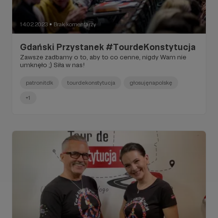
14.02.2023
Brak komentarzy
●
Gdański Przystanek #TourdeKonstytucja
Zawsze zadbamy o to, aby to co cenne, nigdy Wam nie
umknęło ;) Siła w nas!
patronitdk
tourdekonstytucja
głosujęnapolskę
+1