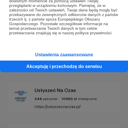
dowolnym momencie za pomocą ustawień Twojej
przeglądarki w urządzeniu końcowym. Pamiętaj, że w
Wesprzyj działalność Autora
Tour de Konstytucja
już
zależności od Twoich ustawień, Twoje dane będą mogły być
przekazywane do zewnętrznych odbiorców danych z państw
teraz!
trzecich tj. z państw spoza Europejskiego Obszaru
Gospodarczego. Pozostałe szczegółowe informacje na
temat przetwarzania Twoich danych w tym celów
przetwarzania znajdują się w naszej polityce prywatności.
Zostań Patronem
Ustawienia zaawansowane
Promowani autorzy
Akceptuję i przechodzę do serwisu
Usłyszeć Na Czas
248
patronów
10950
zł
miesięcznie
https://uslyszecnaczas.pl/