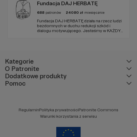
Fundacja DAJ HERBATĘ
688
patronów
24080
zł
miesięcznie
Fundacja DAJ HERBATĘ działa na rzecz ludzi
bezdomnych w duchu redukcji szkód i
dialogu motywującego. Jesteśmy w KAŻDY
poniedziałek od 19:00 na Dworcu Centralnym
(parking od E. Plater/róg z Jerozolimskimi ).
Kategorie
O Patronite
Dodatkowe produkty
Pomoc
Regulamin
Polityka prywatności
Patronite Commons
Warunki korzystania z serwisu