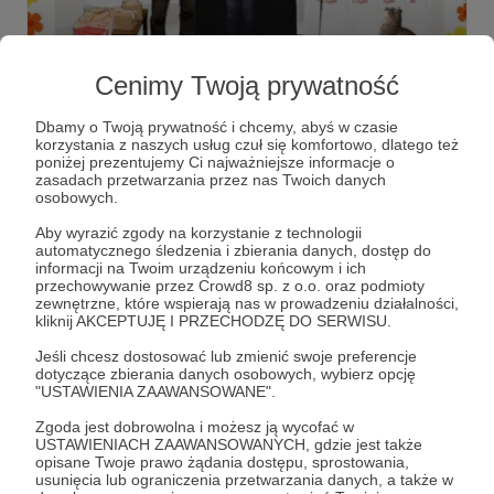
19.03.2023
Brak komentarzy
●
Cenimy Twoją prywatność
#TourdeMARKET zaprasza :)
Dbamy o Twoją prywatność i chcemy, abyś w czasie
​Czy wiecie, że teraz macie szansę wspierać III edycję Tour
korzystania z naszych usług czuł się komfortowo, dlatego też
poniżej prezentujemy Ci najważniejsze informacje o
zasadach przetwarzania przez nas Twoich danych
tourdekonstytucja
patronitdk
tourdemarket
+5
osobowych.
Aby wyrazić zgody na korzystanie z technologii
automatycznego śledzenia i zbierania danych, dostęp do
informacji na Twoim urządzeniu końcowym i ich
przechowywanie przez Crowd8 sp. z o.o. oraz podmioty
zewnętrzne, które wspierają nas w prowadzeniu działalności,
kliknij AKCEPTUJĘ I PRZECHODZĘ DO SERWISU.
Jeśli chcesz dostosować lub zmienić swoje preferencje
dotyczące zbierania danych osobowych, wybierz opcję
"USTAWIENIA ZAAWANSOWANE".
Zgoda jest dobrowolna i możesz ją wycofać w
USTAWIENIACH ZAAWANSOWANYCH, gdzie jest także
opisane Twoje prawo żądania dostępu, sprostowania,
Dołącz do grona Patronów!
usunięcia lub ograniczenia przetwarzania danych, a także w