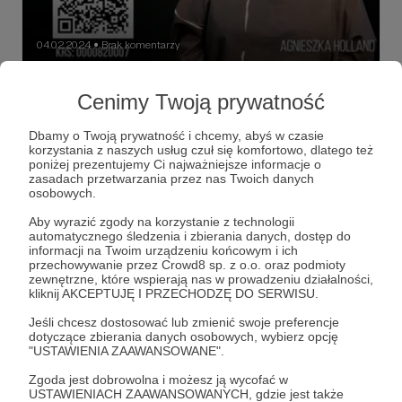
04.02.2024
Brak komentarzy
●
1,5% podatku dla projektu Tour de
Cenimy Twoją prywatność
Konstytucja
Wesprzyj projekt Fundacji Aktywna Demokracja i przekaż
Dbamy o Twoją prywatność i chcemy, abyś w czasie
1,5% na edukacyjny, obywatelski projekt
korzystania z naszych usług czuł się komfortowo, dlatego też
#Tourdekonstytucja ;)
poniżej prezentujemy Ci najważniejsze informacje o
zasadach przetwarzania przez nas Twoich danych
procent
podatku
opp
+7
osobowych.
Aby wyrazić zgody na korzystanie z technologii
automatycznego śledzenia i zbierania danych, dostęp do
informacji na Twoim urządzeniu końcowym i ich
przechowywanie przez Crowd8 sp. z o.o. oraz podmioty
zewnętrzne, które wspierają nas w prowadzeniu działalności,
kliknij AKCEPTUJĘ I PRZECHODZĘ DO SERWISU.
Jeśli chcesz dostosować lub zmienić swoje preferencje
dotyczące zbierania danych osobowych, wybierz opcję
"USTAWIENIA ZAAWANSOWANE".
Zgoda jest dobrowolna i możesz ją wycofać w
USTAWIENIACH ZAAWANSOWANYCH, gdzie jest także