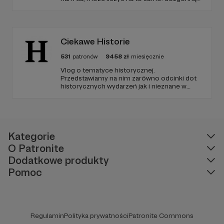
wdzięczność i miejsce na przewijanym pasku
sponsorskim w piątkowych odcinkach.
Zmienimy to, jeśli uznacie, że mamy zmienić.
Ciekawe Historie
531
patronów
9458
zł
miesięcznie
Vlog o tematyce historycznej.
Przedstawiamy na nim zarówno odcinki dot
historycznych wydarzeń jak i nieznane w
polskim YouTube tłumaczenia materiałów
źródłowych .
Kategorie
O Patronite
Dodatkowe produkty
Pomoc
Regulamin
Polityka prywatności
Patronite Commons