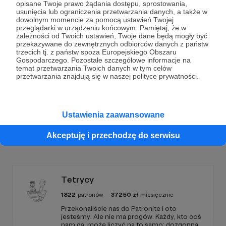
opisane Twoje prawo żądania dostępu, sprostowania,
Dołącz do grona Patronów!
usunięcia lub ograniczenia przetwarzania danych, a także w
dowolnym momencie za pomocą ustawień Twojej
przeglądarki w urządzeniu końcowym. Pamiętaj, że w
zależności od Twoich ustawień, Twoje dane będą mogły być
Wesprzyj działalność Autora
Tour de Konstytucja
już
przekazywane do zewnętrznych odbiorców danych z państw
teraz!
trzecich tj. z państw spoza Europejskiego Obszaru
Gospodarczego. Pozostałe szczegółowe informacje na
temat przetwarzania Twoich danych w tym celów
przetwarzania znajdują się w naszej polityce prywatności.
Zostań Patronem
Ustawienia zaawansowane
Promowani autorzy
Akceptuję i przechodzę do serwisu
Tetrycy
1822
patronów
37250
zł
miesięcznie
Przekonaliście nas do Patronite i oto
jesteśmy. Ale nie ma progów. Każdy, kto coś
nam da, może liczyć na to samo: dozgonną