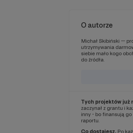
O autorze
Michał Skibiński — pr
utrzymywania darmow
siebie mało kogo obch
do źródła.
Tych projektów już 
zaczynał z grantu i 
inny - bo finansują go 
raportu.
Co dostajesz.
Po każd