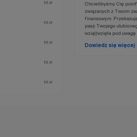
10 zł
Chcielibyśmy Cię poin
związanych z Twoim z
finansowym. Przekazując
10 zł
pasji Twojego ulubione
wziął/wzięła pod uwagę 
10 zł
Dowiedz się więcej
10 zł
10 zł