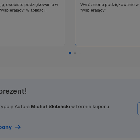
ję, osobiste podziękowanie w
Wyróżnione podziękowanie w 
"wspierający" w aplikacji.
"wspierający"
prezent!
rypcję Autora
Michał Skibiński
w formie kuponu
upony