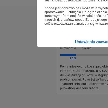
Jeśli chcesz dostosować lub zmienić sw
Zgoda jest dobrowolna i możesz ją wyc
sprostowania, usunięcia lub ograniczeni
końcowym. Pamiętaj, że w zależności od
Cele
trzecich tj. z państw spoza Europejskie
celów przetwarzania znajdują się w naszej
Break-even
Ustawienia zaaw
600 zł
425 zł
miesięcznie
brakuje
29%
Pełen manifest i tra
Pełny miesięczny koszt projekt
infrastruktura + narzędzia AI uż
do klasyfikacji druków i wstępn
podsumowań. Powyżej tej kwot
Tygodnik nie jest subsydiowany
prywatnej kieszeni autora.