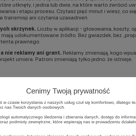
 które utknęły, i jedna lub dwie, na które warto zwrócić 
owania i etapu procesu. Czytasz pięć minut i wiesz, co się
a transmisji ani czytania uzasadnień.
nych skrzynek.
Liczby w aplikacji - głosowania, koszty, o
 mają udokumentowane źródło. Bez gwiazdek, bez „propri
stenta prawnego.
a nie reklamy ani grant.
Reklamy zmieniają, kogo wpus
rojekt umiera. Patroni zmieniają tylko jedno: że istnieje.
Cenimy Twoją prywatność
w czasie korzystania z naszych usług czuł się komfortowo, dlatego te
zez nas Twoich danych osobowych.
ologii automatycznego śledzenia i zbierania danych, dostęp do inform
 oraz podmioty zewnętrzne, które wspierają nas w prowadzeniu dział
iejscu powinna być zewnętrzna treść
 zobaczyć treść musisz zmienić ustawienia