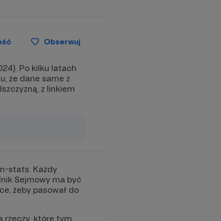
ość
Obserwuj
24). Po kilku latach
, że dane same z
szczyzną, z linkiem
m-stats. Każdy
odnik Sejmowy ma być
 chce, żeby pasował do
a rzeczy, które tym