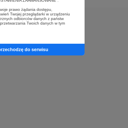
cję "USTAWIENIA ZAAWANSOWANE".
oje prawo żądania dostępu,
wień Twojej przeglądarki w urządzeniu
trznych odbiorców danych z państw
 przetwarzania Twoich danych w tym
przechodzę do serwisu
est