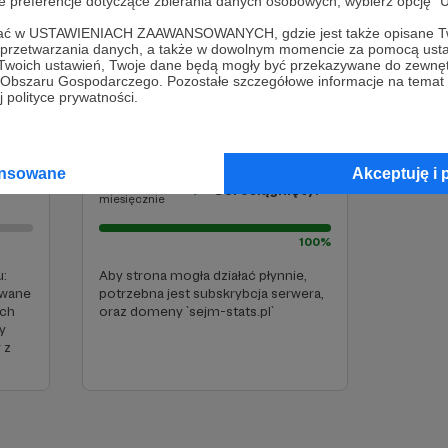
oje preferencje dotyczące zbierania danych osobowych, wybierz op
polityki prywatności
ofać w USTAWIENIACH ZAAWANSOWANYCH, gdzie jest także opisane Tw
a przetwarzania danych, a także w dowolnym momencie za pomocą usta
 Twoich ustawień, Twoje dane będą mogły być przekazywane do zewnę
go Obszaru Gospodarczego. Pozostałe szczegółowe informacje na temat
 polityce prywatności.
Opłata za serwer
ansowane
Akceptuję i 
100 zł
Cel osiągnięty!
miesięcznie
100%
nsparentny ledger kosztów:
tygodniksejmowy.pl/manif
u:
Aby strona mogła działać płynnie,
ywane
potrzebna jest subskrybcja serwera,
ych
oraz domeny `sejm-stats.pl`
y
 z