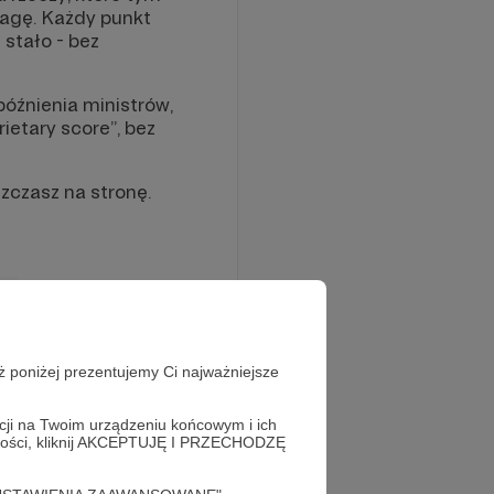
uwagę. Każdy punkt
 stało - bez
późnienia ministrów,
etary score”, bez
zczasz na stronę.
ż poniżej prezentujemy Ci najważniejsze
acji na Twoim urządzeniu końcowym i ich
alności, kliknij AKCEPTUJĘ I PRZECHODZĘ