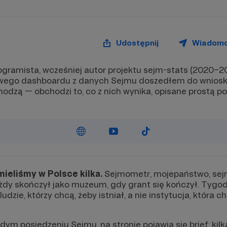
Udostępnij
Wiadom
ogramista, wcześniej autor projektu sejm-stats (2020–20
ego dashboardu z danych Sejmu doszedłem do wniosku
odzą — obchodzi to, co z nich wynika, opisane prostą pol
mieliśmy w Polsce kilka.
Sejmometr, mojepaństwo, sej
każdy skończył jako muzeum, gdy grant się kończył. Tyg
ludzie, którzy chcą, żeby istniał, a nie instytucja, która
ym posiedzeniu Sejmu, na stronie pojawia się brief: kilk