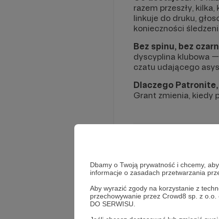
razem przeszły, kilka,
linkuje do druku, głos
konieczności śledzeni
Bez spinu, bez czar
dyscyplina klubowa —
czatu udającego asy
Dlaczego Patronite, 
Grant zmienia, kiedy p
Dbamy o Twoją prywatność i chcemy, abyś 
informacje o zasadach przetwarzania pr
Rozwiń opis
Aby wyrazić zgody na korzystanie z techn
przechowywanie przez Crowd8 sp. z o.o.
W tym m
DO SERWISU.
Aby