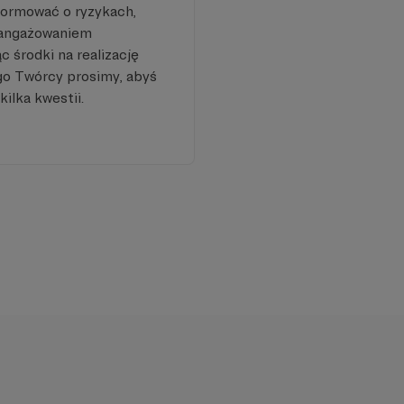
formować o ryzykach,
aangażowaniem
 środki na realizację
go Twórcy prosimy, abyś
kilka kwestii.