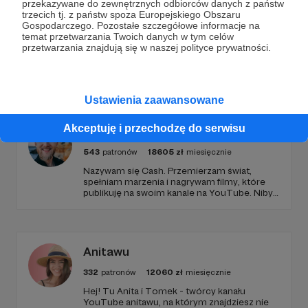
przekazywane do zewnętrznych odbiorców danych z państw
trzecich tj. z państw spoza Europejskiego Obszaru
Gospodarczego. Pozostałe szczegółowe informacje na
temat przetwarzania Twoich danych w tym celów
przetwarzania znajdują się w naszej polityce prywatności.
Promowani autorzy
Ustawienia zaawansowane
Akceptuję i przechodzę do serwisu
Cash
543
patronów
18605
zł
miesięcznie
Nazywam się Cash. Przemierzam świat,
spełniam marzenia i nagrywam filmy, które
publikuję na swoim kanale na YouTube. Niby
tylko tyle a aż tyle :)
Anitawu
332
patronów
12060
zł
miesięcznie
Hej! Tu Anita i Tomek - twórcy kanału
YouTube anitawu, na którym znajdziesz nie