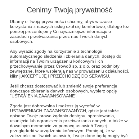
Lista postów jest pusta
Cenimy Twoją prywatność
Autor nie dodał jeszcze żadnych postów
Dbamy o Twoją prywatność i chcemy, abyś w czasie
korzystania z naszych usług czuł się komfortowo, dlatego też
poniżej prezentujemy Ci najważniejsze informacje o
zasadach przetwarzania przez nas Twoich danych
osobowych.
Aby wyrazić zgody na korzystanie z technologii
automatycznego śledzenia i zbierania danych, dostęp do
informacji na Twoim urządzeniu końcowym i ich
przechowywanie przez Crowd8 sp. z o.o. oraz podmioty
zewnętrzne, które wspierają nas w prowadzeniu działalności,
kliknij AKCEPTUJĘ I PRZECHODZĘ DO SERWISU.
Jeśli chcesz dostosować lub zmienić swoje preferencje
dotyczące zbierania danych osobowych, wybierz opcję
Dołącz do grona Patronów!
"USTAWIENIA ZAAWANSOWANE".
Zgoda jest dobrowolna i możesz ją wycofać w
USTAWIENIACH ZAAWANSOWANYCH, gdzie jest także
Wesprzyj działalność Autora
Natalia Gorzelana
już
opisane Twoje prawo żądania dostępu, sprostowania,
teraz!
usunięcia lub ograniczenia przetwarzania danych, a także w
dowolnym momencie za pomocą ustawień Twojej
przeglądarki w urządzeniu końcowym. Pamiętaj, że w
zależności od Twoich ustawień, Twoje dane będą mogły być
Zostań Patronem