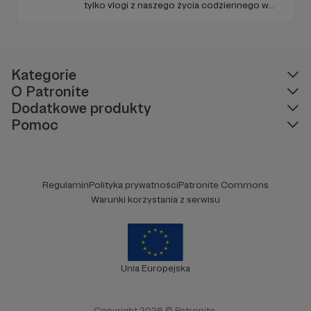
tylko vlogi z naszego życia codziennego w
USA, ale również różne ciekawostki,
inspiracje do podróży i masę dobrego
humoru! Zapraszamy Cię do zapoznania się z
naszą działalnością i do wsparcia naszej
twórczości!
Kategorie
O Patronite
Dodatkowe produkty
Pomoc
Regulamin
Polityka prywatności
Patronite Commons
Warunki korzystania z serwisu
Unia Europejska
Copyright 2026 © Patronite.