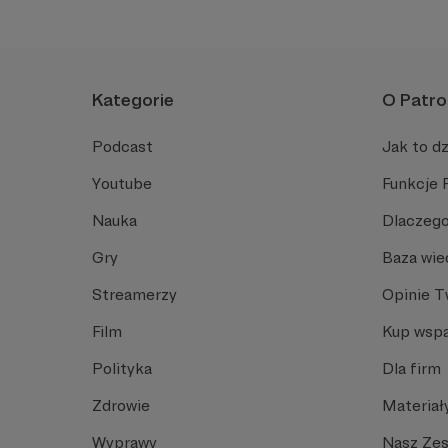
myśleć i stawiać pytania! :)
Kategorie
O Patro
Podcast
Jak to dz
Youtube
Funkcje 
Nauka
Dlaczego
Gry
Baza wie
Streamerzy
Opinie 
Film
Kup wspa
Polityka
Dla firm
Zdrowie
Materiał
Wyprawy
Nasz Ze