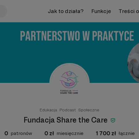
Jak to działa?
Funkcje
Treści 
Edukacja
Podcast
Społeczne
Fundacja Share the Care
0
0
zł
1 700
zł
patronów
miesięcznie
łącznie