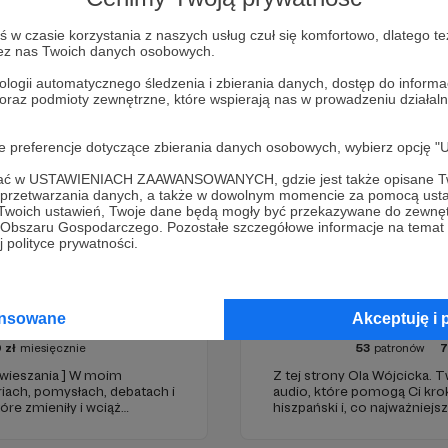
Zostań Patronem
w czasie korzystania z naszych usług czuł się komfortowo, dlatego te
zez nas Twoich danych osobowych.
ologii automatycznego śledzenia i zbierania danych, dostęp do inform
 oraz podmioty zewnętrzne, które wspierają nas w prowadzeniu dział
oje preferencje dotyczące zbierania danych osobowych, wybierz op
ofać w USTAWIENIACH ZAAWANSOWANYCH, gdzie jest także opisane Tw
a przetwarzania danych, a także w dowolnym momencie za pomocą usta
 Twoich ustawień, Twoje dane będą mogły być przekazywane do zewnę
go Obszaru Gospodarczego. Pozostałe szczegółowe informacje na temat
 polityce prywatności.
 Po Prostu
Hiszpański od pod
ansowane
Akceptuję i 
0
zł
miesięcznie
53
patronów
zawieszania ] W moim
Z tej strony Ola Wójcicka. 
ach, pomysłach, debatach i
audio, które pomogą Ci kro
óre zmieniły i wciąż
hiszpański i, co najważniejs
świata. Filozofię
Bo w końcu język ma służy
ormie, dla tych, co kochają
daj się zauroczyć językiem 