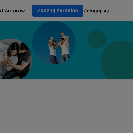
od Autorów
Zacznij zarabiać
Zaloguj się