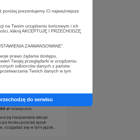
ż poniżej prezentujemy Ci najważniejsze
acji na Twoim urządzeniu końcowym i ich
alności, kliknij AKCEPTUJĘ I PRZECHODZĘ
cję "USTAWIENIA ZAAWANSOWANE".
oje prawo żądania dostępu,
wień Twojej przeglądarki w urządzeniu
trznych odbiorców danych z państw
 przetwarzania Twoich danych w tym
staw | Ola Wójcicka
przechodzę do serwisu
790
zł
miesięcznie
Tworzę hiszpańskie lekcje
k po kroku poznać język
ze, rozgadać się w tym języku!
ć KOMUNIKACJI. Rozgość się i
hiszpańskim!