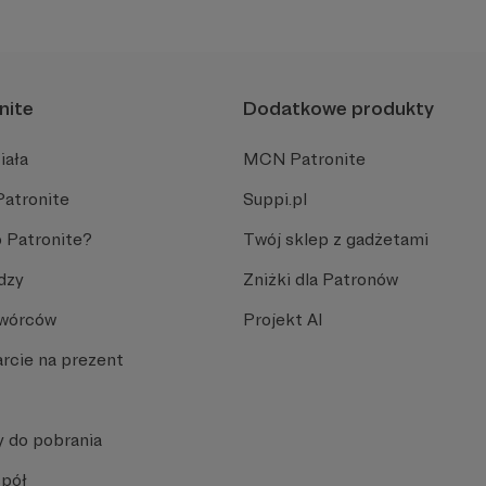
nite
Dodatkowe produkty
iała
MCN Patronite
Patronite
Suppi.pl
 Patronite?
Twój sklep z gadżetami
dzy
Zniżki dla Patronów
Twórców
Projekt AI
rcie na prezent
y do pobrania
spół