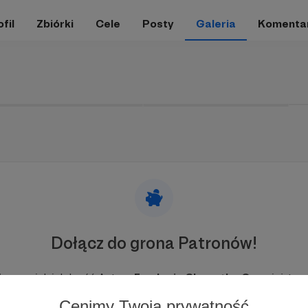
fil
Zbiórki
Cele
Posty
Galeria
Komenta
Dołącz do grona Patronów!
esprzyj działalność Autora
Fundacja Share the Care
już tera
Cenimy Twoją prywatność