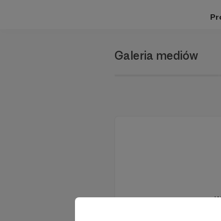
Pro
Galeria mediów
W