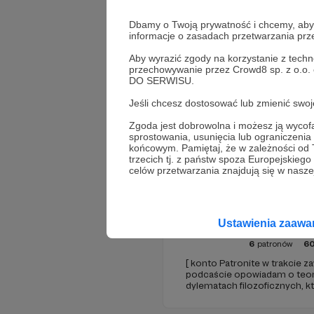
Dbamy o Twoją prywatność i chcemy, abyś 
informacje o zasadach przetwarzania pr
Aby wyrazić zgody na korzystanie z techn
przechowywanie przez Crowd8 sp. z o.o.
DO SERWISU.
Jeśli chcesz dostosować lub zmienić sw
Promowani autorzy
Zgoda jest dobrowolna i możesz ją wyc
sprostowania, usunięcia lub ograniczeni
końcowym. Pamiętaj, że w zależności od
trzecich tj. z państw spoza Europejskie
celów przetwarzania znajdują się w naszej
Filozofia
Ustawienia zaaw
6
patronów
6
[ konto Patronite w trakcie 
podcaście opowiadam o teori
dylematach filozoficznych, kt
zmieniają nasze postrzeganie 
przedstawiam w przystępnej f