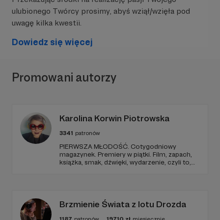
ludźmi, którzy niekoniecznie z jedzeniem się
ulubionego Twórcy prosimy, abyś wziął/wzięła pod
kojarzą!
uwagę kilka kwestii.
Dowiedz się więcej
Promowani autorzy
Karolina Korwin Piotrowska
3341
patronów
PIERWSZA MŁODOŚĆ. Cotygodniowy
magazynek. Premiery w piątki. Film, zapach,
książka, smak, dźwięki, wydarzenie, czyli to,
co wzbudza we mnie emocje i zostaje w
głowie pod koniec dnia. Ubarwiony dźwiękami
ZABAWY JEDZENIEM CZYLI CO?
jak w radiowym teatrze, pomysł na to, jak
ogarnąć rzeczywistość.
Brzmienie Świata z lotu Drozda
Podcast o historii kuchni i kuchennych historiach!
Każdy odcinek to fascynująca podróż do
1187
patronów
19710
zł
miesięcznie