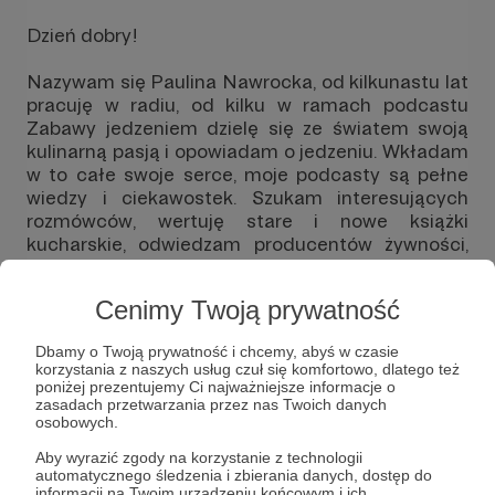
Dzień dobry!
Nazywam się Paulina Nawrocka, od kilkunastu lat
pracuję w radiu, od kilku w ramach podcastu
Zabawy jedzeniem dzielę się ze światem swoją
kulinarną pasją i opowiadam o jedzeniu. Wkładam
w to całe swoje serce, moje podcasty są pełne
wiedzy i ciekawostek. Szukam interesujących
rozmówców, wertuję stare i nowe książki
kucharskie, odwiedzam producentów żywności,
kucharzy, pasjonatów.
Cenimy Twoją prywatność
Nie mówię o tym jak upiec placek, raczej o tym
kto pierwszy upiekł placek, co go do tego
Dbamy o Twoją prywatność i chcemy, abyś w czasie
skłoniło i jak ta decyzja wpłynęła na losy
korzystania z naszych usług czuł się komfortowo, dlatego też
ludzkości.
poniżej prezentujemy Ci najważniejsze informacje o
zasadach przetwarzania przez nas Twoich danych
Chcę byście wraz ze mną współtworzyli Zabawy
osobowych.
Jedzeniem - podcast, który jest jak comfort food
Aby wyrazić zgody na korzystanie z technologii
dla uszu!
automatycznego śledzenia i zbierania danych, dostęp do
informacji na Twoim urządzeniu końcowym i ich