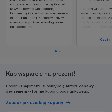
moją pracę, moje dobre myśli znad
kawy na pewno Cię dogonią!
Jestem Ci bardzo w
Podziękuję Ci osobiście i wymienię w
wsparcie i zaprasza
gronie Patronek i Patronów - raz w
specjalnej grupy "
miesiącu w poście na Instagramie i
dla Patronek i Patr
na Facebooku.
Facebooku. Będę t
nowych odcinkach,
zakulisowe smaczki,
Czytaj
kulinarnym wsparci
potrzeby. Raz na d
spotkamy się na liv
pomysłach, książka
- o czym tylko będzi
chcieli!
Twoje imię, nick al
Kup wsparcie na prezent!
również pojawi się 
comiesięcznym, d
poście!
Podaruj znajomemu subskrypcję Autora
Zabawy
Jedzeniem
w formie kuponu podarunkowego.
Zobacz jak działają kupony