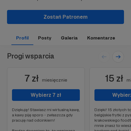
Zostań Patronem
Profil
Posty
Galeria
Komentarze
Progi wsparcia
7 zł
15 zł
miesięcznie
mi
Wybierz 7 zł
Wybierz
Dziękuję! Stawiasz mi wirtualną kawę,
Dzięki! 15 złotych t
a kawy piję sporo - zwłaszcza gdy
belgijskie frytki z
pracuję nad odcinkiem!
krakowskiego foodtru
mnie znasz to wiesz,
Bardzo doceniam to, że wspierasz
kocham nad życie!