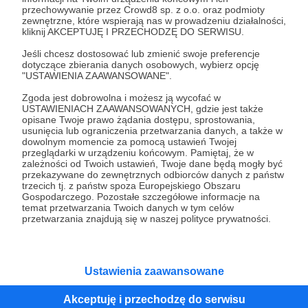
Stworzyłam już kilkadziesiąt odcinków Zabaw
przechowywanie przez Crowd8 sp. z o.o. oraz podmioty
Jedzeniem - wywiadów i audio felietonów o
zewnętrzne, które wspierają nas w prowadzeniu działalności,
kliknij AKCEPTUJĘ I PRZECHODZĘ DO SERWISU.
kuchni, ludziach, historii i kulturze.
Rozwiń opis
Jeśli chcesz dostosować lub zmienić swoje preferencje
dotyczące zbierania danych osobowych, wybierz opcję
"USTAWIENIA ZAAWANSOWANE".
Zgoda jest dobrowolna i możesz ją wycofać w
Słuchaj w Patronite Audio!
USTAWIENIACH ZAAWANSOWANYCH, gdzie jest także
opisane Twoje prawo żądania dostępu, sprostowania,
usunięcia lub ograniczenia przetwarzania danych, a także w
dowolnym momencie za pomocą ustawień Twojej
Słuchaj
Zabawy Jedzeniem
w aplikacji Patronite
przeglądarki w urządzeniu końcowym. Pamiętaj, że w
Audio.
zależności od Twoich ustawień, Twoje dane będą mogły być
Pobierz aplikację na swój telefon lub słuchaj w
przekazywane do zewnętrznych odbiorców danych z państw
przeglądarce.
trzecich tj. z państw spoza Europejskiego Obszaru
Gospodarczego. Pozostałe szczegółowe informacje na
temat przetwarzania Twoich danych w tym celów
przetwarzania znajdują się w naszej polityce prywatności.
Ustawienia zaawansowane
Słuchaj
Akceptuję i przechodzę do serwisu