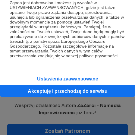
tworzymy zabawne scenki na żywo – tu i teraz.
Zgoda jest dobrowolna i możesz ją wycofać w
USTAWIENIACH ZAAWANSOWANYCH, gdzie jest także
opisane Twoje prawo żądania dostępu, sprostowania,
usunięcia lub ograniczenia przetwarzania danych, a także w
dowolnym momencie za pomocą ustawień Twojej
przeglądarki w urządzeniu końcowym. Pamiętaj, że w
zależności od Twoich ustawień, Twoje dane będą mogły być
Wiadomość
Obserwuj
przekazywane do zewnętrznych odbiorców danych z państw
trzecich tj. z państw spoza Europejskiego Obszaru
Gospodarczego. Pozostałe szczegółowe informacje na
temat przetwarzania Twoich danych w tym celów
przetwarzania znajdują się w naszej polityce prywatności.
Ustawienia zaawansowane
Dołącz do grona Patronów!
Akceptuję i przechodzę do serwisu
Wesprzyj działalność Autora
ZaŻarci - Komedia
Improwizowana
już teraz!
Zostań Patronem