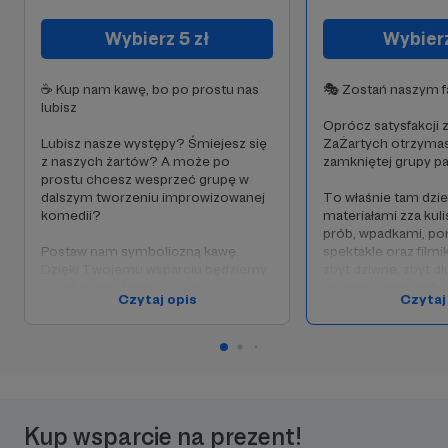
Wybierz 5 zł
Wybierz
☕ Kup nam kawę, bo po prostu nas
🎭 Zostań naszym 
lubisz
Oprócz satysfakcji 
Lubisz nasze występy? Śmiejesz się
ZaŻartych otrzyma
z naszych żartów? A może po
zamkniętej grupy p
prostu chcesz wesprzeć grupę w
dalszym tworzeniu improwizowanej
To właśnie tam dzie
komedii?
materiałami zza kul
prób, wpadkami, p
Postaw nam symboliczną kawę.
spektakle oraz filmi
Dzięki Twojemu wsparciu będziemy
zbyt dziwne, zbyt dł
mogli organizować kolejne
niszowe, żeby trafić
Czytaj opis
Czytaj
spektakle, rozwijać się i dostarczać
mediów.
jeszcze więcej śmiechu.
Dodatkowo czekają n
na bilety, głosowan
przyszłych wydarze
możliwość wpływani
kierunek grupy ZaŻa
Kup wsparcie na prezent!