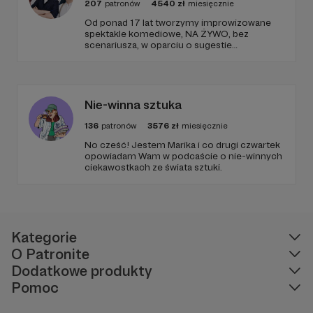
207
patronów
4540
zł
miesięcznie
Od ponad 17 lat tworzymy improwizowane
spektakle komediowe, NA ŻYWO, bez
scenariusza, w oparciu o sugestie
publiczności i naszą nieograniczoną
wyobraźnię.
Nie-winna sztuka
136
patronów
3576
zł
miesięcznie
No cześć! Jestem Marika i co drugi czwartek
opowiadam Wam w podcaście o nie-winnych
ciekawostkach ze świata sztuki.
Kategorie
O Patronite
Dodatkowe produkty
Pomoc