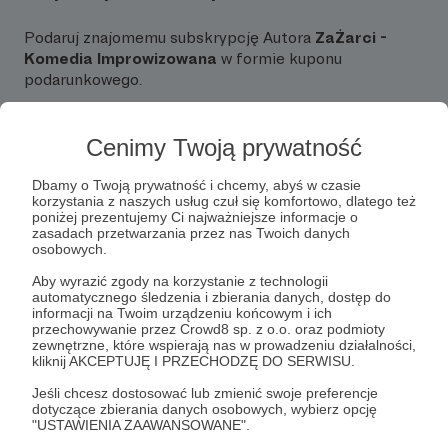
Podaruj znajomemu subskrypcję Autora
ZaŻarci -
Komedia Improwizowana
w formie kuponu
podarunkowego.
Zobacz jak działają kupony
Cenimy Twoją prywatność
Kup na prezent
Dbamy o Twoją prywatność i chcemy, abyś w czasie
korzystania z naszych usług czuł się komfortowo, dlatego też
poniżej prezentujemy Ci najważniejsze informacje o
zasadach przetwarzania przez nas Twoich danych
osobowych.
O autorze
Udostępnij
Aby wyrazić zgody na korzystanie z technologii
automatycznego śledzenia i zbierania danych, dostęp do
informacji na Twoim urządzeniu końcowym i ich
Jesteśmy grupą komediową z Wrocławia. Gramy
przechowywanie przez Crowd8 sp. z o.o. oraz podmioty
zewnętrzne, które wspierają nas w prowadzeniu działalności,
z energią, bez cenzury i z zażarciem. Nasze
kliknij AKCEPTUJĘ I PRZECHODZĘ DO SERWISU.
występy są tylko dla dorosłych widzów!
Jeśli chcesz dostosować lub zmienić swoje preferencje
dotyczące zbierania danych osobowych, wybierz opcję
Komedia improwizowana to teatr bez
"USTAWIENIA ZAAWANSOWANE".
scenariusza. Czerpiemy z sugestii publiczności i