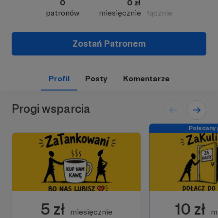
0
0 zł
patronów
miesięcznie
łącznie
Zostań Patronem
Profil
Posty
Komentarze
Progi wsparcia
Polecany 
5 zł
10 zł
miesięcznie
m