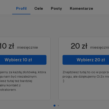
Profil
Cele
Posty
Komentarze
10 zł
20 zł
miesięcznie
miesięczn
Wybierz 10 zł
Wybierz 20 zł
jemy za każdą złotówkę, która
Znajdziesz tutaj to co w popr
a nam być niezależnym.
progu, ale dziękujemy Ci 2x mo
iesz tutaj też bardziej
:)
lny kontakt z
stratorem.