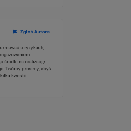
iowych
, które pomagają się
deratorów, do których
tępowania.
Zgłoś Autora
niejsze
formować o ryzykach,
nktów centralnych.
aangażowaniem
ost. Zepsułeś to?
 środki na realizację
go Twórcy prosimy, abyś
kilka kwestii.