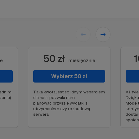
50 zł
1
ie
miesięcznie
Wybierz 50 zł
zednim
Taka kwota jest solidnym wsparciem
Aż tyl
cniej.
dla nas i pozwala nam
Dzięku
planować przyszłe wydatki z
Mogę t
utrzymaniem czy rozbudową
kontyn
serwera.
dostar
społec