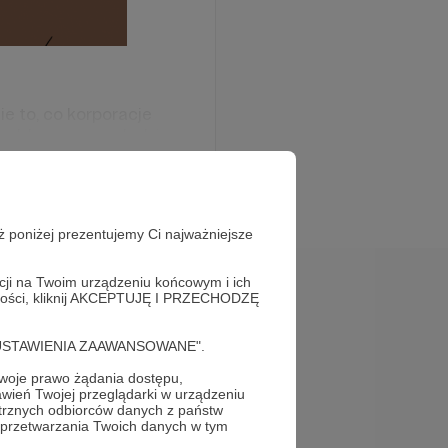
ie to, co korporacje
oddana w ręce ludzi.
ż poniżej prezentujemy Ci najważniejsze
acji na Twoim urządzeniu końcowym i ich
alności, kliknij AKCEPTUJĘ I PRZECHODZĘ
cję "USTAWIENIA ZAAWANSOWANE".
oje prawo żądania dostępu,
wień Twojej przeglądarki w urządzeniu
trznych odbiorców danych z państw
 przetwarzania Twoich danych w tym