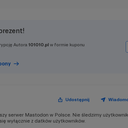
prezent!
rypcję Autora
101010.pl
w formie kuponu
upony
Udostępnij
Wiadom
ększy serwer Mastodon w Polsce. Nie śledzimy użytkowni
się wyłącznie z datków użytkowników.