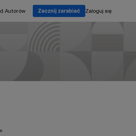
od Autorów
Zacznij zarabiać
Zaloguj się
ie