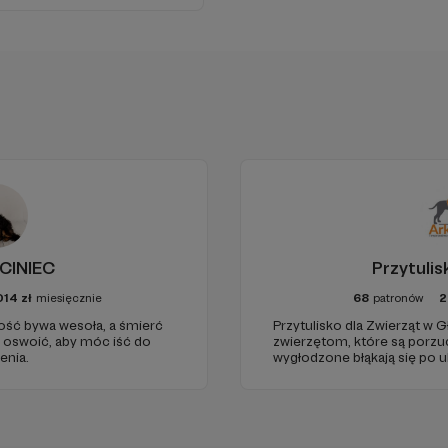
CINIEC
Przytuli
014
zł
miesięcznie
68
patronów
2
rość bywa wesoła, a śmierć
Przytulisko dla Zwierząt w 
ę oswoić, aby móc iść do
zwierzętom, które są porzuc
enia.
wygłodzone błąkają się po u
okolicznych lasach. Są też 
interwencji, gdyż warunki w 
życiu.