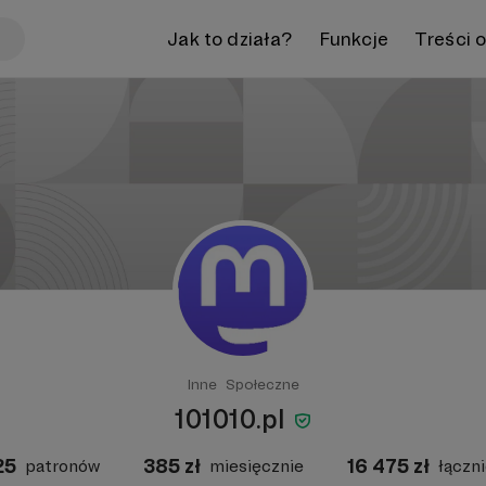
Jak to działa?
Funkcje
Treści 
Inne
Społeczne
101010.pl
25
385
zł
16 475
zł
patronów
miesięcznie
łączn