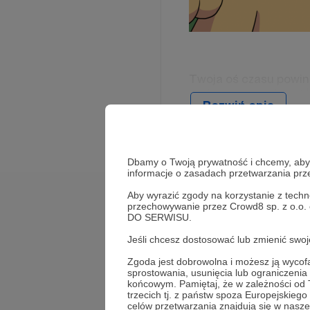
Twoja oś czasu powinn
sądzą, że powinieneś/
Rozwiń opis
Dbamy o Twoją prywatność i chcemy, abyś 
informacje o zasadach przetwarzania pr
Aby wyrazić zgody na korzystanie z techn
Cele
przechowywanie przez Crowd8 sp. z o.o.
DO SERWISU.
Jeśli chcesz dostosować lub zmienić sw
Utrzymanie serwera
Zgoda jest dobrowolna i możesz ją wyc
sprostowania, usunięcia lub ograniczeni
400 zł
15 zł
końcowym. Pamiętaj, że w zależności od
miesięcznie
brakuje
trzecich tj. z państw spoza Europejskie
celów przetwarzania znajdują się w naszej