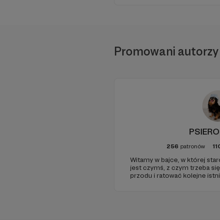
Promowani autorzy
PSIERO
256
patronów
11
Witamy w bajce, w której sta
jest czymś, z czym trzeba si
przodu i ratować kolejne istni