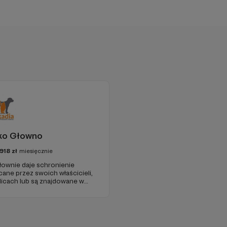
sko Głowno
918
zł
miesięcznie
Głownie daje schronienie
ane przez swoich właścicieli,
licach lub są znajdowane w
takie, które pochodzą z
jakich bytowały zagrażały ich