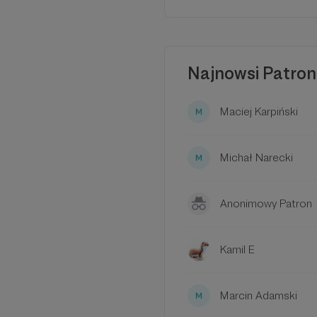
Bezpi
Mastodon jest wyposa
chronić. Dzięki rozło
Najnowsi Patron
można zwrócić się o 
Dziele
Maciej Karpiński
Masz 2048 znaków. M
Możesz ukryć rzeczy z
Możesz edytować w ce
Michał Narecki
Anonimowy Patron
Kamil E
Marcin Adamski