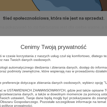
Sieć społecznościowa, która nie jest na sprzedaż.
a pokazywać to, co faktycznie jest dla ciebie ważne, a n
aś widzieć. Całkowicie odmienna sieć społecznościowa, 
Miej kontrolę nad swoją główną tablicą
Cenimy Twoją prywatność
w czasie korzystania z naszych usług czuł się komfortowo, dlatego te
zez nas Twoich danych osobowych.
ologii automatycznego śledzenia i zbierania danych, dostęp do inform
 oraz podmioty zewnętrzne, które wspierają nas w prowadzeniu dział
oje preferencje dotyczące zbierania danych osobowych, wybierz op
ofać w USTAWIENIACH ZAAWANSOWANYCH, gdzie jest także opisane Tw
a przetwarzania danych, a także w dowolnym momencie za pomocą usta
 Twoich ustawień, Twoje dane będą mogły być przekazywane do zewnę
go Obszaru Gospodarczego. Pozostałe szczegółowe informacje na temat
 polityce prywatności.