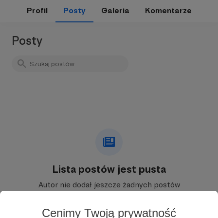
Profil
Posty
Galeria
Komentarze
Posty
Lista postów jest pusta
Autor nie dodał jeszcze żadnych postów
Cenimy Twoją prywatność