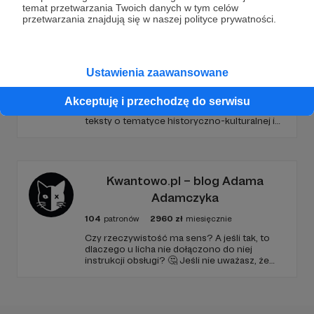
temat przetwarzania Twoich danych w tym celów
przetwarzania znajdują się w naszej polityce prywatności.
Paryżewo
Ustawienia zaawansowane
127
patronów
4040
zł
miesięcznie
PARYŻEWO to jednoosobowy projekt
Akceptuję i przechodzę do serwisu
prowadzony przez Gabrielę Lisowską. Piszę
teksty o tematyce historyczno-kulturalnej i
społecznej, tworzę dwa podcasty –
PARYŻEWO i TW: LISOWSKA oraz regularnie
publikuję treści na Instagramie.
Kwantowo.pl – blog Adama
Adamczyka
104
patronów
2960
zł
miesięcznie
Czy rzeczywistość ma sens? A jeśli tak, to
dlaczego u licha nie dołączono do niej
instrukcji obsługi? 🤔 Jeśli nie uważasz, że
ciekawość to pierwszy stopień do piekła (albo
masz to gdzieś), istnieje szansa, że się
polubimy. 🚀