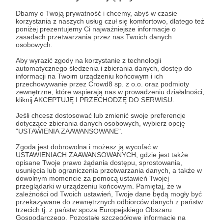
Dbamy o Twoją prywatność i chcemy, abyś w czasie
korzystania z naszych usług czuł się komfortowo, dlatego też
poniżej prezentujemy Ci najważniejsze informacje o
zasadach przetwarzania przez nas Twoich danych
osobowych.
Aby wyrazić zgody na korzystanie z technologii
automatycznego śledzenia i zbierania danych, dostęp do
informacji na Twoim urządzeniu końcowym i ich
przechowywanie przez Crowd8 sp. z o.o. oraz podmioty
zewnętrzne, które wspierają nas w prowadzeniu działalności,
Dołącz do grona Patronów!
kliknij AKCEPTUJĘ I PRZECHODZĘ DO SERWISU.
Jeśli chcesz dostosować lub zmienić swoje preferencje
Wesprzyj działalność Autora
Ahmed Goldstein
już
dotyczące zbierania danych osobowych, wybierz opcję
"USTAWIENIA ZAAWANSOWANE".
teraz!
Zgoda jest dobrowolna i możesz ją wycofać w
USTAWIENIACH ZAAWANSOWANYCH, gdzie jest także
opisane Twoje prawo żądania dostępu, sprostowania,
Zostań Patronem
usunięcia lub ograniczenia przetwarzania danych, a także w
dowolnym momencie za pomocą ustawień Twojej
przeglądarki w urządzeniu końcowym. Pamiętaj, że w
zależności od Twoich ustawień, Twoje dane będą mogły być
przekazywane do zewnętrznych odbiorców danych z państw
trzecich tj. z państw spoza Europejskiego Obszaru
Promowani autorzy
Gospodarczego. Pozostałe szczegółowe informacje na