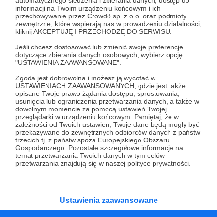
automatycznego śledzenia i zbierania danych, dostęp do
informacji na Twoim urządzeniu końcowym i ich
przechowywanie przez Crowd8 sp. z o.o. oraz podmioty
zewnętrzne, które wspierają nas w prowadzeniu działalności,
Zostań Patronem
kliknij AKCEPTUJĘ I PRZECHODZĘ DO SERWISU.
Jeśli chcesz dostosować lub zmienić swoje preferencje
dotyczące zbierania danych osobowych, wybierz opcję
"USTAWIENIA ZAAWANSOWANE".
Zgoda jest dobrowolna i możesz ją wycofać w
Promowani autorzy
USTAWIENIACH ZAAWANSOWANYCH, gdzie jest także
opisane Twoje prawo żądania dostępu, sprostowania,
usunięcia lub ograniczenia przetwarzania danych, a także w
dowolnym momencie za pomocą ustawień Twojej
przeglądarki w urządzeniu końcowym. Pamiętaj, że w
Głowa Kasandry
zależności od Twoich ustawień, Twoje dane będą mogły być
przekazywane do zewnętrznych odbiorców danych z państw
18
patronów
935
zł
miesięcznie
trzecich tj. z państw spoza Europejskiego Obszaru
Gospodarczego. Pozostałe szczegółowe informacje na
​Zostań Patronem "Głowy Kasandry" i zanurz
temat przetwarzania Twoich danych w tym celów
się w fascynującym post-apokaliptycznym
przetwarzania znajdują się w naszej polityce prywatności.
świecie. Wspólnie możemy przenieść tę
niezwykłą historię na duży ekran. Dołącz do
nas już teraz i weź udział w tworzeniu czegoś
wyjątkowego!
Ustawienia zaawansowane
Naukowa Karuzela - Filmy