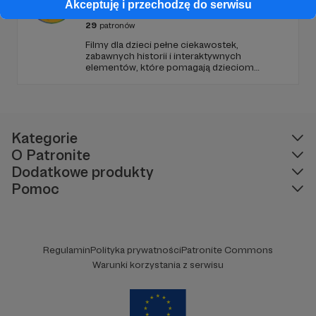
Edukacyjne Dla Dzieci
Akceptuję i przechodzę do serwisu
29
patronów
Filmy dla dzieci pełne ciekawostek,
zabawnych historii i interaktywnych
elementów, które pomagają dzieciom
rozwijać ciekawość świata, umiejętności
logicznego myślenia oraz zdolności
rozwiązywania problemów. W każdym
odcinku stawiamy na wartościową edukację
podaną w przystępny i angażujący sposób.
Kategorie
O Patronite
Dodatkowe produkty
Pomoc
Regulamin
Polityka prywatności
Patronite Commons
Warunki korzystania z serwisu