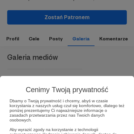
Zostań Patronem
Profil
Cele
Posty
Galeria
Komentarze
Galeria mediów
Cenimy Twoją prywatność
Dbamy o Twoją prywatność i chcemy, abyś w czasie
korzystania z naszych usług czuł się komfortowo, dlatego też
poniżej prezentujemy Ci najważniejsze informacje o
zasadach przetwarzania przez nas Twoich danych
Dołącz do grona Patronów!
osobowych.
Aby wyrazić zgody na korzystanie z technologii
Wesprzyj działalność Autora
AquaDaro
już teraz!