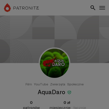
Film
YouTube
Zwierzęta
Społeczne
AquaDaro
0
0 zł
patronów
miesięcznie
łącznie