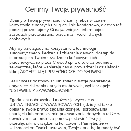
Lista postów jest pusta
Cenimy Twoją prywatność
Autor nie dodał jeszcze żadnych postów
Dbamy o Twoją prywatność i chcemy, abyś w czasie
korzystania z naszych usług czuł się komfortowo, dlatego też
poniżej prezentujemy Ci najważniejsze informacje o
zasadach przetwarzania przez nas Twoich danych
osobowych.
Aby wyrazić zgody na korzystanie z technologii
automatycznego śledzenia i zbierania danych, dostęp do
informacji na Twoim urządzeniu końcowym i ich
przechowywanie przez Crowd8 sp. z o.o. oraz podmioty
zewnętrzne, które wspierają nas w prowadzeniu działalności,
kliknij AKCEPTUJĘ I PRZECHODZĘ DO SERWISU.
Jeśli chcesz dostosować lub zmienić swoje preferencje
dotyczące zbierania danych osobowych, wybierz opcję
Dołącz do grona Patronów!
"USTAWIENIA ZAAWANSOWANE".
Zgoda jest dobrowolna i możesz ją wycofać w
USTAWIENIACH ZAAWANSOWANYCH, gdzie jest także
Wesprzyj działalność Autora
AquaDaro
już teraz!
opisane Twoje prawo żądania dostępu, sprostowania,
usunięcia lub ograniczenia przetwarzania danych, a także w
dowolnym momencie za pomocą ustawień Twojej
Zostań Patronem
przeglądarki w urządzeniu końcowym. Pamiętaj, że w
zależności od Twoich ustawień, Twoje dane będą mogły być