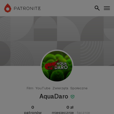
Film
YouTube
Zwierzęta
Społeczne
AquaDaro
0
0 zł
patronów
miesięcznie
łącznie