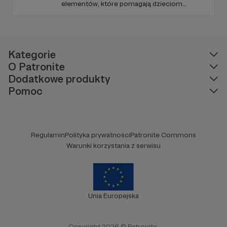
elementów, które pomagają dzieciom
rozwijać ciekawość świata, umiejętności
logicznego myślenia oraz zdolności
rozwiązywania problemów. W każdym
odcinku stawiamy na wartościową edukację
podaną w przystępny i angażujący sposób.
Kategorie
O Patronite
Dodatkowe produkty
Pomoc
Regulamin
Polityka prywatności
Patronite Commons
Warunki korzystania z serwisu
Unia Europejska
Copyright 2026 © Patronite.