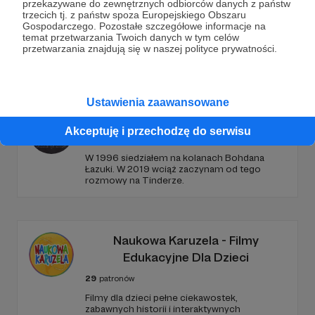
przekazywane do zewnętrznych odbiorców danych z państw
trzecich tj. z państw spoza Europejskiego Obszaru
Gospodarczego. Pozostałe szczegółowe informacje na
temat przetwarzania Twoich danych w tym celów
przetwarzania znajdują się w naszej polityce prywatności.
Promowani autorzy
Ustawienia zaawansowane
Skazany na film
Akceptuję i przechodzę do serwisu
169
patronów
3190
zł
miesięcznie
W 1996 siedziałem na kolanach Bohdana
Łazuki. W 2019 wciąż zaczynam od tego
rozmowy na Tinderze.
Naukowa Karuzela - Filmy
Edukacyjne Dla Dzieci
29
patronów
Filmy dla dzieci pełne ciekawostek,
zabawnych historii i interaktywnych