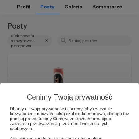
Profil
Posty
Galeria
Komentarze
Posty
elektrownia
szczytowo-
pompowa
Cenimy Twoją prywatność
Dbamy o Twoją prywatność i chcemy, abyś w czasie
korzystania z naszych usług czuł się komfortowo, dlatego też
poniżej prezentujemy Ci najważniejsze informacje o
27.09.2022
Brak komentarzy
●
zasadach przetwarzania przez nas Twoich danych
osobowych.
Wieczny magazyn energii
Aby wyrazić zgody na korzystanie z technologii