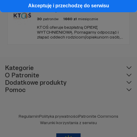
samobójczej, w żałobie i dla osób, które chcą
Akceptuję i przechodzę do serwisu
pomóc.
Fundacja KTOŚ
30
patronów
1660
zł
miesięcznie
KTOŚ oferuje bezpłatną OPIEKĘ
WYTCHNIENIOWĄ. Pomagamy odpocząć i
złapać oddech rodzicom/opiekunom osób,
które (ze względu na chorobę czy
niepełnosprawność) nie są w stanie
funkcjonować samodzielnie.
Kategorie
O Patronite
Dodatkowe produkty
Pomoc
Regulamin
Polityka prywatności
Patronite Commons
Warunki korzystania z serwisu