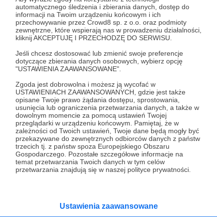
Czy da się stworzyć magazyn energii, którego pojemność
automatycznego śledzenia i zbierania danych, dostęp do
nie maleje?
informacji na Twoim urządzeniu końcowym i ich
przechowywanie przez Crowd8 sp. z o.o. oraz podmioty
zewnętrzne, które wspierają nas w prowadzeniu działalności,
magazyn energii
elektrownia szczytowo-pompowa
kliknij AKCEPTUJĘ I PRZECHODZĘ DO SERWISU.
Jeśli chcesz dostosować lub zmienić swoje preferencje
dotyczące zbierania danych osobowych, wybierz opcję
"USTAWIENIA ZAAWANSOWANE".
Zgoda jest dobrowolna i możesz ją wycofać w
USTAWIENIACH ZAAWANSOWANYCH, gdzie jest także
opisane Twoje prawo żądania dostępu, sprostowania,
Promowani autorzy
usunięcia lub ograniczenia przetwarzania danych, a także w
dowolnym momencie za pomocą ustawień Twojej
przeglądarki w urządzeniu końcowym. Pamiętaj, że w
zależności od Twoich ustawień, Twoje dane będą mogły być
przekazywane do zewnętrznych odbiorców danych z państw
trzecich tj. z państw spoza Europejskiego Obszaru
życie warte jest rozmowy
Gospodarczego. Pozostałe szczegółowe informacje na
temat przetwarzania Twoich danych w tym celów
200
patronów
6440
zł
miesięcznie
przetwarzania znajdują się w naszej polityce prywatności.
W Polsce codziennie 13 osób odbiera sobie
życie, każdego dnia 6 dzieci podejmuje próbę
samobójczą. Prowadzimy jedyny w Polsce
serwis, gdzie udzielana jest bezpłatnie i
Ustawienia zaawansowane
anonimowo pomoc online dla osób w
kryzysie samobójczym, po próbie