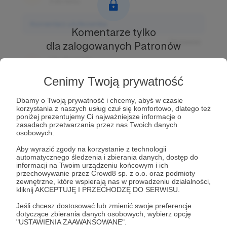
3 dni temu
Komentarz użytkownika
Komentarze tylko
Odpowiedz
dla zalogowanych Patronów
Użytkownik
Prowadź ciekawe rozmowy z innymi Patronami i
3 dni temu
Autorem.
Dołącz do Patronów już teraz i odblokuj
Cenimy Twoją prywatność
dostęp!
Komentarz użytkownika
Dbamy o Twoją prywatność i chcemy, abyś w czasie
Zostań Patronem
korzystania z naszych usług czuł się komfortowo, dlatego też
Odpowiedz
poniżej prezentujemy Ci najważniejsze informacje o
zasadach przetwarzania przez nas Twoich danych
Użytkownik
osobowych.
3 dni temu
Aby wyrazić zgody na korzystanie z technologii
automatycznego śledzenia i zbierania danych, dostęp do
Komentarz użytkownika
informacji na Twoim urządzeniu końcowym i ich
przechowywanie przez Crowd8 sp. z o.o. oraz podmioty
zewnętrzne, które wspierają nas w prowadzeniu działalności,
Odpowiedz
kliknij AKCEPTUJĘ I PRZECHODZĘ DO SERWISU.
Jeśli chcesz dostosować lub zmienić swoje preferencje
dotyczące zbierania danych osobowych, wybierz opcję
"USTAWIENIA ZAAWANSOWANE".