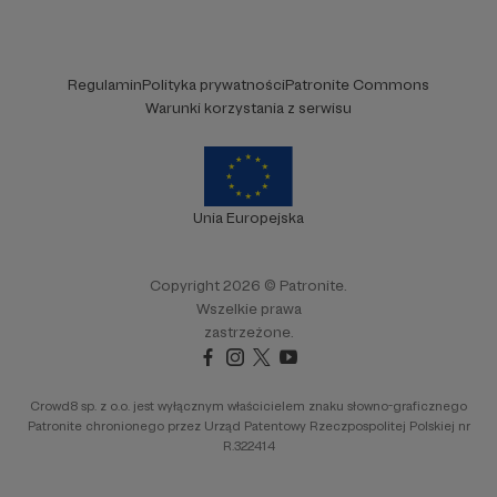
Regulamin
Polityka prywatności
Patronite Commons
Warunki korzystania z serwisu
Unia Europejska
Copyright 2026 © Patronite.
Wszelkie prawa
zastrzeżone.
Crowd8 sp. z o.o. jest wyłącznym właścicielem znaku słowno-graficznego
Patronite chronionego przez Urząd Patentowy Rzeczpospolitej Polskiej nr
R.322414