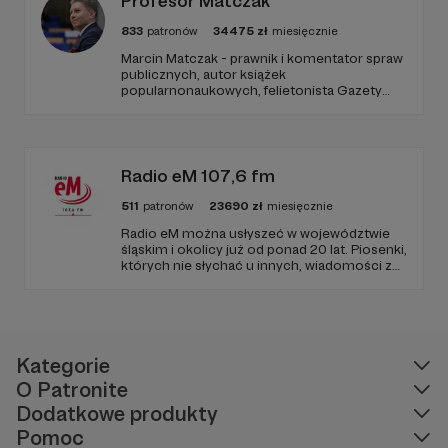
Profesor Matczak
833
patronów
34475
zł
miesięcznie
Marcin Matczak - prawnik i komentator spraw
publicznych, autor książek
popularnonaukowych, felietonista Gazety
Wyborczej, autor podkastów i filmów
edukacyjnych. Mówi jasno o prawie, filozofii i
języku. Promuje umiarkowanie w życiu
publicznym, walczy z plemiennością i
bańkami informacyjnymi.
Radio eM 107,6 fm
511
patronów
23690
zł
miesięcznie
Radio eM można usłyszeć w województwie
śląskim i okolicy już od ponad 20 lat. Piosenki,
których nie słychać u innych, wiadomości z
regionu, wartościowe treści, no i dobry
humor. To wszystko znajdziecie u nas.
Jesteście z nami każdego dnia, a teraz
zachęcamy - zostańcie naszymi Patronami!
Kategorie
O Patronite
Dodatkowe produkty
Pomoc