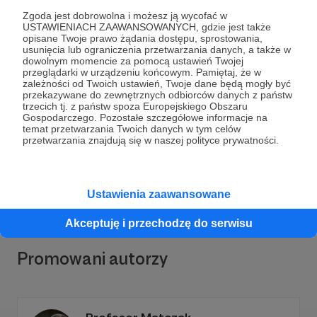
Zgoda jest dobrowolna i możesz ją wycofać w
USTAWIENIACH ZAAWANSOWANYCH, gdzie jest także
opisane Twoje prawo żądania dostępu, sprostowania,
usunięcia lub ograniczenia przetwarzania danych, a także w
dowolnym momencie za pomocą ustawień Twojej
przeglądarki w urządzeniu końcowym. Pamiętaj, że w
Dołącz do grona Patronów!
zależności od Twoich ustawień, Twoje dane będą mogły być
przekazywane do zewnętrznych odbiorców danych z państw
trzecich tj. z państw spoza Europejskiego Obszaru
Gospodarczego. Pozostałe szczegółowe informacje na
Wesprzyj działalność Autora
RULonMUSIC &
temat przetwarzania Twoich danych w tym celów
#BROiMYprojects
już teraz!
przetwarzania znajdują się w naszej polityce prywatności.
Zostań Patronem
Ustawienia zaawansowane
Akceptuję i przechodzę do serwisu
Promowani autorzy