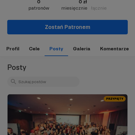
0
0 zł
patronów
miesięcznie
łącznie
Zostań Patronem
Profil
Cele
Posty
Galeria
Komentarze
Posty
PRZYPIĘTY