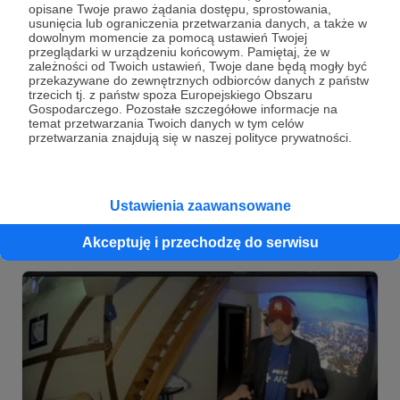
opisane Twoje prawo żądania dostępu, sprostowania,
usunięcia lub ograniczenia przetwarzania danych, a także w
dowolnym momencie za pomocą ustawień Twojej
przeglądarki w urządzeniu końcowym. Pamiętaj, że w
zależności od Twoich ustawień, Twoje dane będą mogły być
05.09.2022
Brak komentarzy
●
przekazywane do zewnętrznych odbiorców danych z państw
trzecich tj. z państw spoza Europejskiego Obszaru
Kurs IBIZA TALENTS | #BROiMYmusic dla
Gospodarczego. Pozostałe szczegółowe informacje na
temat przetwarzania Twoich danych w tym celów
DJ'a lub producenta muzycznego
przetwarzania znajdują się w naszej polityce prywatności.
#BROiMYmusic wspólnie z IBIZA TALENTS
przygotowaliśmy 5 miejsc na wyjątkowym kursie który
może być trampoliną do dalszej kariery DJ'a czy
producenta muzycznego.
Ustawienia zaawansowane
kurs
ibiza
producent muzyczny
+5
Akceptuję i przechodzę do serwisu