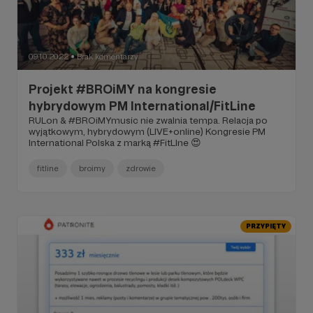
09.10.2022
Brak komentarzy
●
Projekt #BROiMY na kongresie
hybrydowym PM International/FitLine
RULon & #BROiMYmusic nie zwalnia tempa. Relacja po
wyjątkowym, hybrydowym (LIVE+online) Kongresie PM
International Polska z marką #FitLIne 😍
fitline
broimy
zdrowie
PRZYPIĘTY