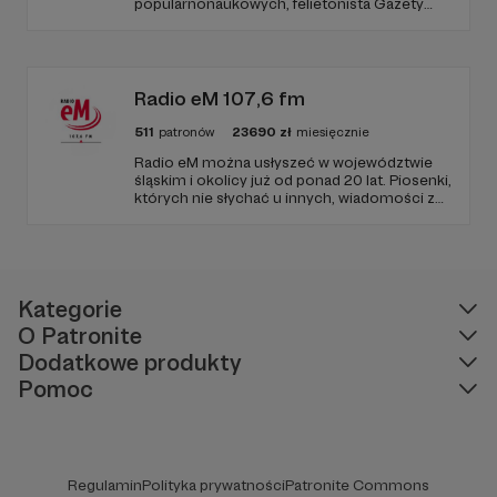
popularnonaukowych, felietonista Gazety
Wyborczej, autor podkastów i filmów
edukacyjnych. Mówi jasno o prawie, filozofii i
języku. Promuje umiarkowanie w życiu
publicznym, walczy z plemiennością i
bańkami informacyjnymi.
Radio eM 107,6 fm
511
patronów
23690
zł
miesięcznie
Radio eM można usłyszeć w województwie
śląskim i okolicy już od ponad 20 lat. Piosenki,
których nie słychać u innych, wiadomości z
regionu, wartościowe treści, no i dobry
humor. To wszystko znajdziecie u nas.
Jesteście z nami każdego dnia, a teraz
zachęcamy - zostańcie naszymi Patronami!
Kategorie
O Patronite
Dodatkowe produkty
Pomoc
Regulamin
Polityka prywatności
Patronite Commons