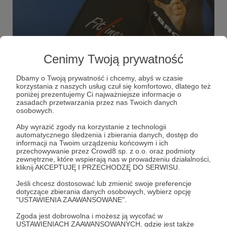
15.03.2022
Brak komentarzy
●
Cenimy Twoją prywatność
Marka FitLine wspiera projekt
Dbamy o Twoją prywatność i chcemy, abyś w czasie
#BROiMYmusic
korzystania z naszych usług czuł się komfortowo, dlatego też
poniżej prezentujemy Ci najważniejsze informacje o
Marka #FitLine #MADEinGERMANY wspiera projekt
zasadach przetwarzania przez nas Twoich danych
#BROiMYmusic #MADEinPOLAND ...
osobowych.
broimy
bro
broimymusic
+6
Aby wyrazić zgody na korzystanie z technologii
automatycznego śledzenia i zbierania danych, dostęp do
informacji na Twoim urządzeniu końcowym i ich
przechowywanie przez Crowd8 sp. z o.o. oraz podmioty
zewnętrzne, które wspierają nas w prowadzeniu działalności,
kliknij AKCEPTUJĘ I PRZECHODZĘ DO SERWISU.
Jeśli chcesz dostosować lub zmienić swoje preferencje
dotyczące zbierania danych osobowych, wybierz opcję
"USTAWIENIA ZAAWANSOWANE".
Zgoda jest dobrowolna i możesz ją wycofać w
USTAWIENIACH ZAAWANSOWANYCH, gdzie jest także