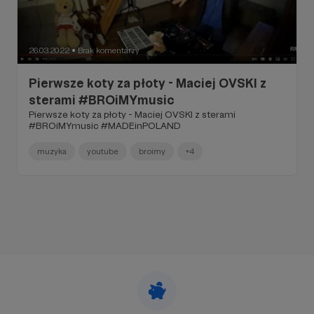
26.03.2022
Brak komentarzy
●
Pierwsze koty za płoty - Maciej OVSKI z
sterami #BROiMYmusic
Pierwsze koty za płoty - Maciej OVSKI z sterami
#BROiMYmusic #MADEinPOLAND
muzyka
youtube
broimy
+4