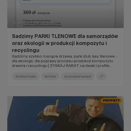
02.06.2022
Brak komentarzy
●
Sadzimy PARKI TLENOWE dla samorządów
oraz ekologii w produkcji kompozytu i
recyclingu
Sadzimy szybko rosnące drzewa, parki i/lub lasy tlenowe -
dla ekologii, dla poprawy procesu produkcji kompozytu
drewna i recyclingu | ZYSKAJ RABAT na deski i profile
kompozytowe
broimymusic
broimy
broimykompozyt
+7
PRZYPIĘTY