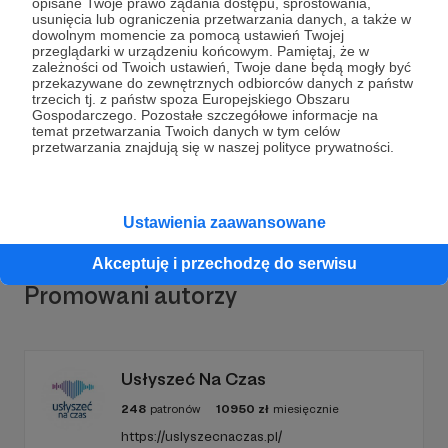
opisane Twoje prawo żądania dostępu, sprostowania,
usunięcia lub ograniczenia przetwarzania danych, a także w
dowolnym momencie za pomocą ustawień Twojej
Dołącz do grona Patronów!
przeglądarki w urządzeniu końcowym. Pamiętaj, że w
zależności od Twoich ustawień, Twoje dane będą mogły być
przekazywane do zewnętrznych odbiorców danych z państw
Wesprzyj działalność Autora
Fundacja Małgosi
trzecich tj. z państw spoza Europejskiego Obszaru
Gospodarczego. Pozostałe szczegółowe informacje na
Braunek Bądź
już teraz!
temat przetwarzania Twoich danych w tym celów
przetwarzania znajdują się w naszej polityce prywatności.
Zostań Patronem
Ustawienia zaawansowane
Akceptuję i przechodzę do serwisu
Promowani autorzy
Usłyszeć Na Czas
248
patronów
10950
zł
miesięcznie
https://uslyszecnaczas.pl/