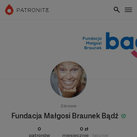
Zdrowie
Fundacja Małgosi Braunek Bądź
0
0 zł
patronów
miesięcznie
łącznie