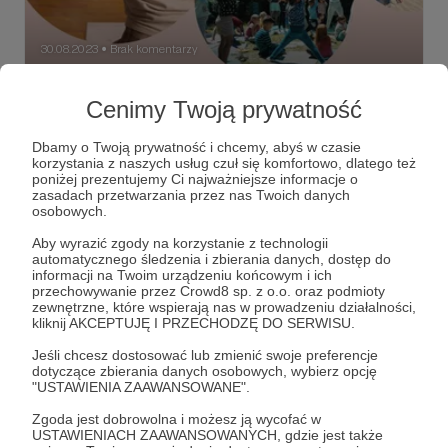
30.08.2023
Brak komentarzy
●
PODSUMOWANIE DZIAŁAŃ
Cenimy Twoją prywatność
EDUKACYJNYCH FUNDACJI BĄDŹ 🟡🟡🟡
WRZESIEŃ 2022 - LIPIEC 2023
Dbamy o Twoją prywatność i chcemy, abyś w czasie
korzystania z naszych usług czuł się komfortowo, dlatego też
Ogrom fantastycznej pracy i ogrom wdzięczności 💛 Wraz
poniżej prezentujemy Ci najważniejsze informacje o
z wrześniem ruszamy z nowym programem EDU w
zasadach przetwarzania przez nas Twoich danych
Fundacji Bądź, tymczasem (wcale nie małe)
osobowych.
podsumowanie sezonu jesień'22 - lato '23, czyli spotkań
LIVE w sieci i stacjonarnie, webinarów, praktyk, warsztatów
fundacjabadz
zdrowie
profilaktyka
+2
Aby wyrazić zgody na korzystanie z technologii
wyjazdowych, konsultacji, kursów i grupy wsparcia.
automatycznego śledzenia i zbierania danych, dostęp do
informacji na Twoim urządzeniu końcowym i ich
przechowywanie przez Crowd8 sp. z o.o. oraz podmioty
zewnętrzne, które wspierają nas w prowadzeniu działalności,
kliknij AKCEPTUJĘ I PRZECHODZĘ DO SERWISU.
Jeśli chcesz dostosować lub zmienić swoje preferencje
dotyczące zbierania danych osobowych, wybierz opcję
"USTAWIENIA ZAAWANSOWANE".
Zgoda jest dobrowolna i możesz ją wycofać w
USTAWIENIACH ZAAWANSOWANYCH, gdzie jest także