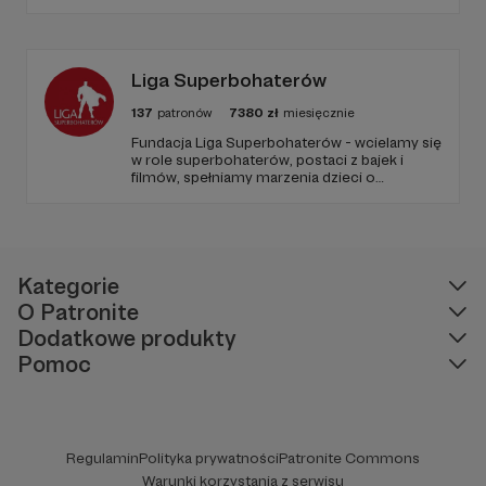
Liga Superbohaterów
137
patronów
7380
zł
miesięcznie
Fundacja Liga Superbohaterów - wcielamy się
w role superbohaterów, postaci z bajek i
filmów, spełniamy marzenia dzieci o
spotkaniu ulubionej postaci, poprzez
odwiedziny w szpitalach, hospicjach, oraz
terminalnie chorych dzieci w ich domach.
Naszą misją jest niesienie uśmiechu.
Kategorie
O Patronite
Dodatkowe produkty
Pomoc
Regulamin
Polityka prywatności
Patronite Commons
Warunki korzystania z serwisu