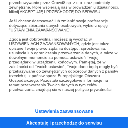
przechowywanie przez Crowd8 sp. z o.o. oraz podmioty
zewnętrzne, które wspierają nas w prowadzeniu działalności,
Zostań Patronem
kliknij AKCEPTUJĘ I PRZECHODZĘ DO SERWISU.
Jeśli chcesz dostosować lub zmienić swoje preferencje
dotyczące zbierania danych osobowych, wybierz opcję
"USTAWIENIA ZAAWANSOWANE".
Zgoda jest dobrowolna i możesz ją wycofać w
Promowani autorzy
USTAWIENIACH ZAAWANSOWANYCH, gdzie jest także
opisane Twoje prawo żądania dostępu, sprostowania,
usunięcia lub ograniczenia przetwarzania danych, a także w
dowolnym momencie za pomocą ustawień Twojej
przeglądarki w urządzeniu końcowym. Pamiętaj, że w
Potem-o-tem
zależności od Twoich ustawień, Twoje dane będą mogły być
przekazywane do zewnętrznych odbiorców danych z państw
101
patronów
trzecich tj. z państw spoza Europejskiego Obszaru
Gospodarczego. Pozostałe szczegółowe informacje na
Teatr "Potem-o-tem" to działający w pełni
temat przetwarzania Twoich danych w tym celów
niezależnie, profesjonalny teatr założony z
przetwarzania znajdują się w naszej polityce prywatności.
potrzeby tworzenia na własnych zasadach.
Od 10 lat szukamy ciekawej formy
opowiadania i oryginalnych przestrzeni do
grania, które w połączeniu z poczuciem
humoru dają zupełnie nową jakość
Ustawienia zaawansowane
teatralnego doświadczenia.
NOISE Magazine
Akceptuję i przechodzę do serwisu
150
patronów
5440
zł
miesięcznie