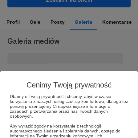
Profil
Cele
Posty
Galeria
Komentarze
Galeria mediów
Cenimy Twoją prywatność
Dbamy o Twoją prywatność i chcemy, abyś w czasie
korzystania z naszych usług czuł się komfortowo, dlatego też
poniżej prezentujemy Ci najważniejsze informacje o
zasadach przetwarzania przez nas Twoich danych
Dołącz do grona Patronów!
osobowych.
Aby wyrazić zgody na korzystanie z technologii
Wesprzyj działalność Autora
Bartek Pawul
już teraz!
automatycznego śledzenia i zbierania danych, dostęp do
informacji na Twoim urządzeniu końcowym i ich