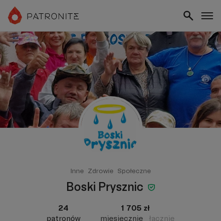
Inne
Zdrowie
Społeczne
Boski Prysznic
24
1 705 zł
patronów
miesięcznie
łącznie