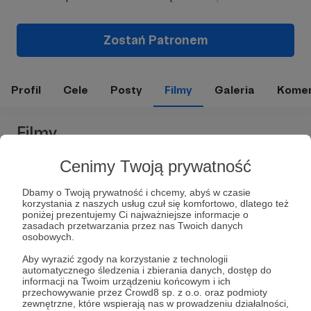
Zostań Patronem
Profil
Cele
Posty
Filmy
Galeria
Komen
Filmy
Cenimy Twoją prywatność
Dbamy o Twoją prywatność i chcemy, abyś w czasie
korzystania z naszych usług czuł się komfortowo, dlatego też
poniżej prezentujemy Ci najważniejsze informacje o
zasadach przetwarzania przez nas Twoich danych
osobowych.
Materiał 18+
Aby wyrazić zgody na korzystanie z technologii
automatycznego śledzenia i zbierania danych, dostęp do
informacji na Twoim urządzeniu końcowym i ich
przechowywanie przez Crowd8 sp. z o.o. oraz podmioty
zewnętrzne, które wspierają nas w prowadzeniu działalności,
07.02.2024
4 odsłon
●