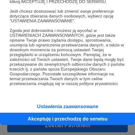
kliknij AKCEPTUJĘ I PRZECHODZĘ DO SERWISU.
Jeśli chcesz dostosować lub zmienić swoje preferencje
Mirek
dotyczące zbierania danych osobowych, wybierz opcję
"USTAWIENIA ZAAWANSOWANE".
Zgoda jest dobrowolna i możesz ją wycofać w
USTAWIENIACH ZAAWANSOWANYCH, gdzie jest także
opisane Twoje prawo żądania dostępu, sprostowania,
usunięcia lub ograniczenia przetwarzania danych, a także w
dowolnym momencie za pomocą ustawień Twojej
przeglądarki w urządzeniu końcowym. Pamiętaj, że w
zależności od Twoich ustawień, Twoje dane będą mogły być
przekazywane do zewnętrznych odbiorców danych z państw
trzecich tj. z państw spoza Europejskiego Obszaru
Gospodarczego. Pozostałe szczegółowe informacje na
temat przetwarzania Twoich danych w tym celów
przetwarzania znajdują się w naszej polityce prywatności.
Dołącz do grona Patronów!
Ustawienia zaawansowane
Wesprzyj działalność Autora
Boski Prysznic
już teraz!
Akceptuję i przechodzę do serwisu
Zostań Patronem