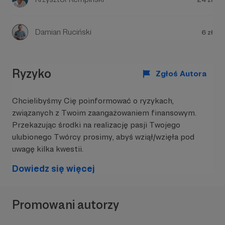
Damian Ruciński
6 zł
Ryzyko
Zgłoś Autora
Chcielibyśmy Cię poinformować o ryzykach,
W tym miejscu powinna być zewnętrzna
związanych z Twoim zaangażowaniem finansowym.
treść
Przekazując środki na realizację pasji Twojego
Aby zobaczyć treść musisz zmienić ustawienia
ulubionego Twórcy prosimy, abyś wziął/wzięła pod
polityki prywatności
uwagę kilka kwestii.
Dowiedz się więcej
Promowani autorzy