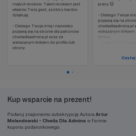
małych kroków. Takim krokiem jest
pracy 😊
właśnie Twój gest, za który bardzo
dziękuję.
- Dlatego Twoje imi
pojawią się na stro
- Dlatego Twoje imię i nazwisko
chwiladlaadmina.pl 
pojawią się na stronie dla patronów
wskazanym linkiem d
chwiladlaadmina.pl wraz ze
strony.
wskazanym linkiem do profilu lub
- Trafisz do zaufane
strony.
będą kulisy powstaw
także pogawędki wi
Czytaj
- Dodatkowo otrzy
podziękowania :)
Kup wsparcie na prezent!
Podaruj znajomemu subskrypcję Autora
Artur
Molendowski - Chwila Dla Admina
w formie
kuponu podarunkowego.