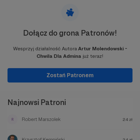
Dołącz do grona Patronów!
Przykładowe odcinki podcastu :)
Wesprzyj działalność Autora
Artur Molendowski -
Chwila Dla Admina
już teraz!
Zostań Patronem
W tym miejscu powinna być zewnętrzna
treść
Najnowsi Patroni
Aby zobaczyć treść musisz zmienić ustawienia
polityki prywatności
Robert Marszolek
24 zł
Krzysztof Kempiński
24 zł