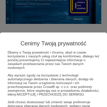
Cenimy Twoją prywatność
Cześć, jestem Artur :) Na codzień zajmuje się
setkami maszyn wirtualnych i chmurą
Dbamy o Twoją prywatność i chcemy, abyś w czasie
korzystania z naszych usług czuł się komfortowo, dlatego też
publiczną. Tym razem zapraszam Cię do
poniżej prezentujemy Ci najważniejsze informacje o
mojego świata podcastowego!
zasadach przetwarzania przez nas Twoich danych
osobowych.
Aby wyrazić zgody na korzystanie z technologii
automatycznego śledzenia i zbierania danych, dostęp do
informacji na Twoim urządzeniu końcowym i ich
przechowywanie przez Crowd8 sp. z o.o. oraz podmioty
zewnętrzne, które wspierają nas w prowadzeniu działalności,
kliknij AKCEPTUJĘ I PRZECHODZĘ DO SERWISU.
Podcast
Jeśli chcesz dostosować lub zmienić swoje preferencje
dotyczące zbierania danych osobowych, wybierz opcję
Rozwiń opis