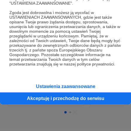
Poprzez podcast staram się poszerzać swoją
"USTAWIENIA ZAAWANSOWANE".
wiedzę z IT, ale również tę wiedze przekazywać
swoim słuchaczom.
Zgoda jest dobrowolna i możesz ją wycofać w
USTAWIENIACH ZAAWANSOWANYCH, gdzie jest także
opisane Twoje prawo żądania dostępu, sprostowania,
Podcast prowadzony przez administratora IT dla
Cele
usunięcia lub ograniczenia przetwarzania danych, a także w
innych adminów, specjalistów IT i wszystkich
dowolnym momencie za pomocą ustawień Twojej
zainteresowanych informatyką. Skupiam się na
przeglądarki w urządzeniu końcowym. Pamiętaj, że w
zależności od Twoich ustawień, Twoje dane będą mogły być
zagadnieniach, które na co dzień spotykają
Tworzenie podcastu
Strona wizualna te
przekazywane do zewnętrznych odbiorców danych z państw
admini i specjaliści z IT: serwery, systemy,
trzecich tj. z państw spoza Europejskiego Obszaru
zarządzanie infrastrukturą, licencje. chmura,
Gospodarczego. Pozostałe szczegółowe informacje na
400 zł
400 zł
600 zł
600 
temat przetwarzania Twoich danych w tym celów
konfiguracje, rekrutacje, helpdesk, ITIL, ITSM,
miesięcznie
brakuje
miesięcznie
brakuj
przetwarzania znajdują się w naszej polityce prywatności.
wirtualizacja, cloud i wiele innych tematów z IT.
0%
0%
Pozwoli to utrzymać hosting,
Przygotowanie całej
Ustawienia zaawansowane
wytłumić pomieszczenie oraz
dla podcastu (logo,
zapewnić lepszą jakość audio dla
grafiki).
Akceptuję i przechodzę do serwisu
nagrań zdalnych.