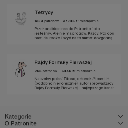
Tetrycy
Plany
1820
patronów
37245
zł
miesięcznie
Przekonaliście nas do Patronite i oto
Dzięki działaniom w podcaście, jak i poprzez
jesteśmy. Ale nie ma progów. Każdy, kto coś
Patronite i patronów plan może postawić podcast
nam da, może liczyć na to samo: dozgonną
wdzięczność i miejsce na przewijanym pasku
w czołówce polskiego IT :)
sponsorskim w piątkowych odcinkach.
Zmienimy to, jeśli uznacie, że mamy zmienić.
Już teraz dziękuje wszystkim za wsparcie.
Rajdy Formuły Pierwszej
255
patronów
5440
zł
miesięcznie
Naczelny polski Tifoso, członek #teamLH
(podobno nieironicznie), autor i prowadzący
Rajdy Formuły Pierwszej – najlepszego kanału
YouTube o F1 w Polsce (potwierdzone
niezależnymi badaniami).
Kategorie
O Patronite