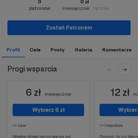
0
0 zł
patronów
miesięcznie
łącznie
Zostań Patronem
Profil
Cele
Posty
Galeria
Komentarze
Progi wsparcia
6 zł
12 zł
miesięcznie
mi
Wybierz 6 zł
Wybierz
>> User
>> Helpdesk
Wielkie dzieła zaczynają się od
Ooooo, to już daje 