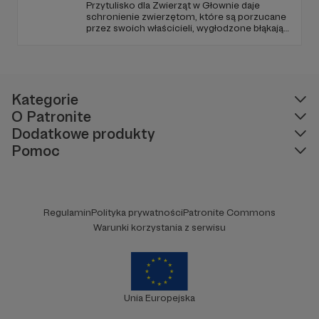
Przytulisko dla Zwierząt w Głownie daje
schronienie zwierzętom, które są porzucane
przez swoich właścicieli, wygłodzone błąkają
się po ulicach lub są znajdowane w
okolicznych lasach. Są też takie, które
pochodzą z interwencji, gdyż warunki w jakich
bytowały zagrażały ich życiu.
Kategorie
O Patronite
Dodatkowe produkty
Pomoc
Regulamin
Polityka prywatności
Patronite Commons
Warunki korzystania z serwisu
Unia Europejska