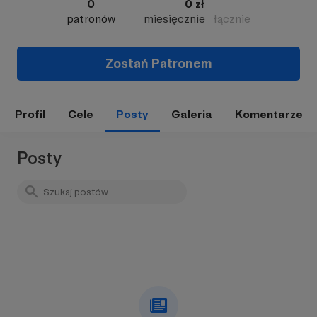
0
0 zł
patronów
miesięcznie
łącznie
Zostań Patronem
Profil
Cele
Posty
Galeria
Komentarze
Posty