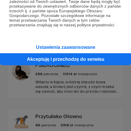
zależności od Twoich ustawień, Twoje dane będą mogły być
przekazywane do zewnętrznych odbiorców danych z państw
Zostań Patronem
trzecich tj. z państw spoza Europejskiego Obszaru
Gospodarczego. Pozostałe szczegółowe informacje na
temat przetwarzania Twoich danych w tym celów
przetwarzania znajdują się w naszej polityce prywatności.
Promowani autorzy
Ustawienia zaawansowane
Akceptuję i przechodzę do serwisu
PSIEROCINIEC
256
patronów
11014
zł
miesięcznie
Witamy w bajce, w której starość bywa
wesoła, a śmierć jest czymś, z czym trzeba
się oswoić, aby móc iść do przodu i ratować
kolejne istnienia.
Przytulisko Głowno
68
patronów
2918
zł
miesięcznie