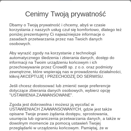
Lista postów jest pusta
Cenimy Twoją prywatność
Autor nie dodał jeszcze żadnych postów
Dbamy o Twoją prywatność i chcemy, abyś w czasie
korzystania z naszych usług czuł się komfortowo, dlatego też
poniżej prezentujemy Ci najważniejsze informacje o
zasadach przetwarzania przez nas Twoich danych
osobowych.
Aby wyrazić zgody na korzystanie z technologii
automatycznego śledzenia i zbierania danych, dostęp do
informacji na Twoim urządzeniu końcowym i ich
przechowywanie przez Crowd8 sp. z o.o. oraz podmioty
zewnętrzne, które wspierają nas w prowadzeniu działalności,
kliknij AKCEPTUJĘ I PRZECHODZĘ DO SERWISU.
Jeśli chcesz dostosować lub zmienić swoje preferencje
dotyczące zbierania danych osobowych, wybierz opcję
"USTAWIENIA ZAAWANSOWANE".
Dołącz do grona Patronów!
Zgoda jest dobrowolna i możesz ją wycofać w
USTAWIENIACH ZAAWANSOWANYCH, gdzie jest także
opisane Twoje prawo żądania dostępu, sprostowania,
Wesprzyj działalność Autora
Artur Molendowski -
usunięcia lub ograniczenia przetwarzania danych, a także w
Chwila Dla Admina
już teraz!
dowolnym momencie za pomocą ustawień Twojej
przeglądarki w urządzeniu końcowym. Pamiętaj, że w