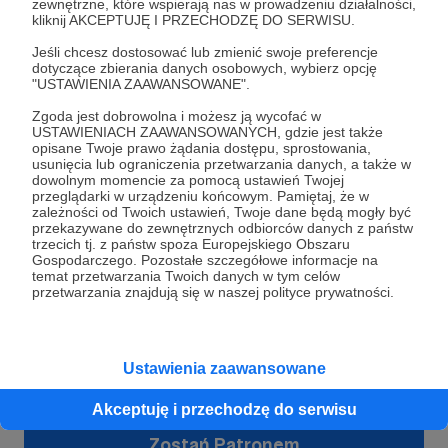
Lista postów jest pusta
zewnętrzne, które wspierają nas w prowadzeniu działalności,
kliknij AKCEPTUJĘ I PRZECHODZĘ DO SERWISU.
Autor nie dodał jeszcze żadnych postów
Jeśli chcesz dostosować lub zmienić swoje preferencje
dotyczące zbierania danych osobowych, wybierz opcję
"USTAWIENIA ZAAWANSOWANE".
Zgoda jest dobrowolna i możesz ją wycofać w
USTAWIENIACH ZAAWANSOWANYCH, gdzie jest także
opisane Twoje prawo żądania dostępu, sprostowania,
usunięcia lub ograniczenia przetwarzania danych, a także w
dowolnym momencie za pomocą ustawień Twojej
przeglądarki w urządzeniu końcowym. Pamiętaj, że w
zależności od Twoich ustawień, Twoje dane będą mogły być
przekazywane do zewnętrznych odbiorców danych z państw
trzecich tj. z państw spoza Europejskiego Obszaru
Gospodarczego. Pozostałe szczegółowe informacje na
temat przetwarzania Twoich danych w tym celów
przetwarzania znajdują się w naszej polityce prywatności.
Dołącz do grona Patronów!
Wesprzyj działalność Autora
Ewangelia w Centrum
już
Ustawienia zaawansowane
teraz!
Akceptuję i przechodzę do serwisu
Zostań Patronem