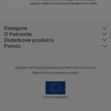
złapać oddech rodzicom/opiekunom osób,
które (ze względu na chorobę czy
niepełnosprawność) nie są w stanie
funkcjonować samodzielnie.
Kategorie
O Patronite
Dodatkowe produkty
Pomoc
Regulamin
Polityka prywatności
Patronite Commons
Warunki korzystania z serwisu
Unia Europejska