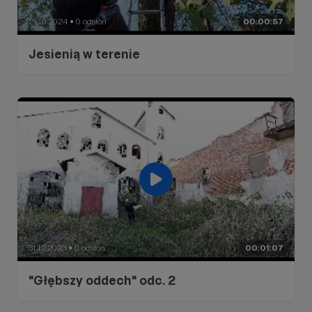
21.10.2024
0 odsłon
00:00:57
●
Jesienią w terenie
31.12.2023
0 odsłon
00:01:07
●
"Głębszy oddech" odc. 2