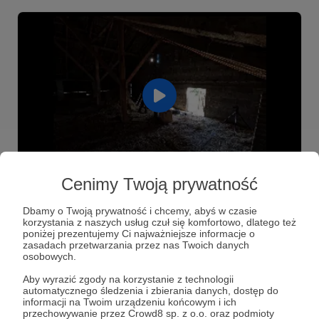
10.11.2023
0 odsłon
00:00:42
●
Cenimy Twoją prywatność
Jak w 40 sekund zaprosić sowy
Dbamy o Twoją prywatność i chcemy, abyś w czasie
płomykówki do stodoły?
korzystania z naszych usług czuł się komfortowo, dlatego też
poniżej prezentujemy Ci najważniejsze informacje o
zasadach przetwarzania przez nas Twoich danych
osobowych.
Aby wyrazić zgody na korzystanie z technologii
automatycznego śledzenia i zbierania danych, dostęp do
informacji na Twoim urządzeniu końcowym i ich
przechowywanie przez Crowd8 sp. z o.o. oraz podmioty