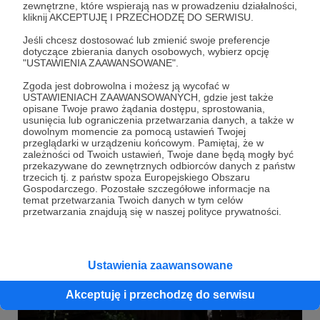
zewnętrzne, które wspierają nas w prowadzeniu działalności,
kliknij AKCEPTUJĘ I PRZECHODZĘ DO SERWISU.
Jeśli chcesz dostosować lub zmienić swoje preferencje
dotyczące zbierania danych osobowych, wybierz opcję
"USTAWIENIA ZAAWANSOWANE".
Zgoda jest dobrowolna i możesz ją wycofać w
03.11.2023
2 odsłon
00:00:38
USTAWIENIACH ZAAWANSOWANYCH, gdzie jest także
●
opisane Twoje prawo żądania dostępu, sprostowania,
usunięcia lub ograniczenia przetwarzania danych, a także w
little owls hip hop jam
dowolnym momencie za pomocą ustawień Twojej
przeglądarki w urządzeniu końcowym. Pamiętaj, że w
zależności od Twoich ustawień, Twoje dane będą mogły być
przekazywane do zewnętrznych odbiorców danych z państw
trzecich tj. z państw spoza Europejskiego Obszaru
Gospodarczego. Pozostałe szczegółowe informacje na
temat przetwarzania Twoich danych w tym celów
przetwarzania znajdują się w naszej polityce prywatności.
Ustawienia zaawansowane
Akceptuję i przechodzę do serwisu