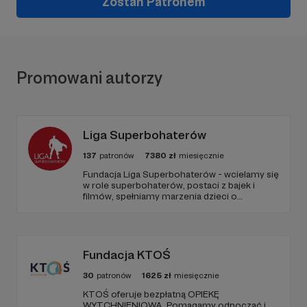
Zostań Patronem
Promowani autorzy
Liga Superbohaterów
137
patronów
7380
zł
miesięcznie
Fundacja Liga Superbohaterów - wcielamy się
w role superbohaterów, postaci z bajek i
filmów, spełniamy marzenia dzieci o
spotkaniu ulubionej postaci, poprzez
odwiedziny w szpitalach, hospicjach, oraz
terminalnie chorych dzieci w ich domach.
Naszą misją jest niesienie uśmiechu.
Fundacja KTOŚ
30
patronów
1625
zł
miesięcznie
KTOŚ oferuje bezpłatną OPIEKĘ
WYTCHNIENIOWĄ. Pomagamy odpocząć i