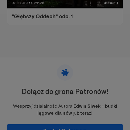
02.11.2023
0 odsłon
00:03:11
●
"Głębszy Oddech" odc. 1
Dołącz do grona Patronów!
Wesprzyj działalność Autora
Edwin Siwek - budki
lęgowe dla sów
już teraz!