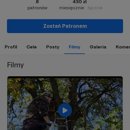
8
430 zł
patronów
miesięcznie
łącznie
Zostań Patronem
Profil
Cele
Posty
Filmy
Galeria
Komen
Filmy