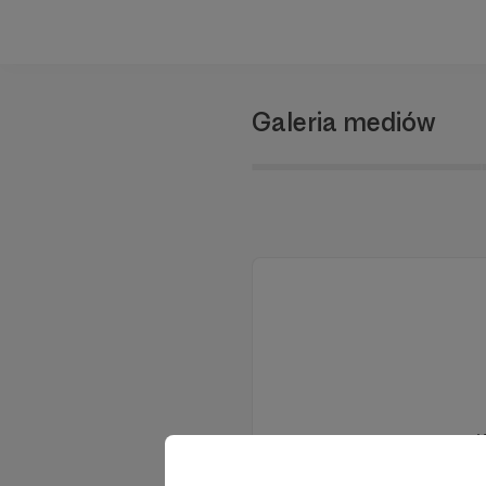
Galeria mediów
W