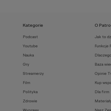
kulturę.
Kategorie
O Patro
Podcast
Jak to dz
Youtube
Funkcje 
Nauka
Dlaczego
Gry
Baza wie
Streamerzy
Opinie 
Film
Kup wspa
Polityka
Dla firm
Zdrowie
Materiał
Wyprawy
Nasz Ze