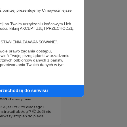
ż poniżej prezentujemy Ci najważniejsze
acji na Twoim urządzeniu końcowym i ich
alności, kliknij AKCEPTUJĘ I PRZECHODZĘ
cję "USTAWIENIA ZAAWANSOWANE".
oje prawo żądania dostępu,
wień Twojej przeglądarki w urządzeniu
trznych odbiorców danych z państw
 przetwarzania Twoich danych w tym
og Adama Adamczyka
przechodzę do serwisu
2960
zł
miesięcznie
A jeśli tak, to dlaczego u
nstrukcji obsługi? 🤔 Jeśli nie
erwszy stopień do piekła
je szansa, że się polubimy. 🚀