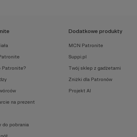
nite
Dodatkowe produkty
iała
MCN Patronite
Patronite
Suppi.pl
 Patronite?
Twój sklep z gadżetami
dzy
Zniżki dla Patronów
Twórców
Projekt AI
rcie na prezent
y do pobrania
spół