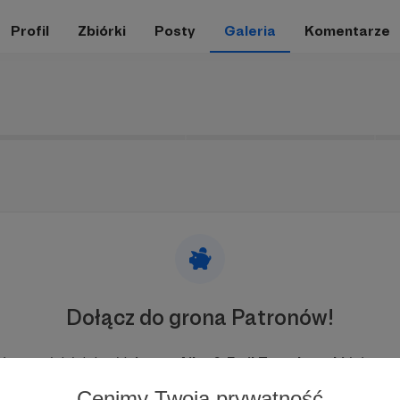
Profil
Zbiórki
Posty
Galeria
Komentarze
Dołącz do grona Patronów!
esprzyj działalność Autora
Aiko & Emil Truszkowski
już tera
Cenimy Twoją prywatność