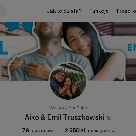
Jak to działa?
Funkcje
Treści 
Wyprawy
YouTube
Aiko & Emil Truszkowski
76
2 550
zł
patronów
miesięcznie