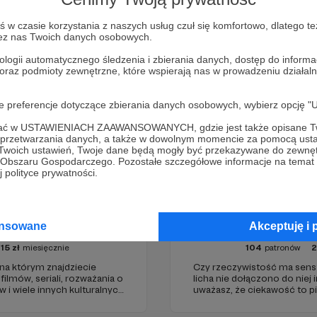
Zostań Patronem
w czasie korzystania z naszych usług czuł się komfortowo, dlatego te
zez nas Twoich danych osobowych.
ologii automatycznego śledzenia i zbierania danych, dostęp do inform
 oraz podmioty zewnętrzne, które wspierają nas w prowadzeniu dział
oje preferencje dotyczące zbierania danych osobowych, wybierz op
ofać w USTAWIENIACH ZAAWANSOWANYCH, gdzie jest także opisane Tw
a przetwarzania danych, a także w dowolnym momencie za pomocą usta
 Twoich ustawień, Twoje dane będą mogły być przekazywane do zewnę
go Obszaru Gospodarczego. Pozostałe szczegółowe informacje na temat
 polityce prywatności.
kulturalny
Kwantowo.pl – bl
ansowane
Akceptuję i 
15
zł
miesięcznie
104
patronów
 na którym znajdziecie
Czy rzeczywistość ma sens? 
filmów, seriali, rozważania o
licha nie dołączono do niej i
w i wiele innych kulturalnych
uważasz, że ciekawość to pi
 w 2009 roku i od tego czasu
(albo masz to gdzieś), istnie
ść ludzi, którzy lubią