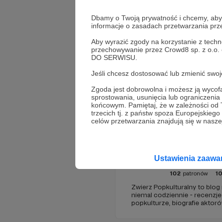
Dbamy o Twoją prywatność i chcemy, abyś 
informacje o zasadach przetwarzania pr
Aby wyrazić zgody na korzystanie z techn
przechowywanie przez Crowd8 sp. z o.o.
DO SERWISU.
Jeśli chcesz dostosować lub zmienić sw
Promowani autorzy
Zgoda jest dobrowolna i możesz ją wyc
sprostowania, usunięcia lub ograniczeni
końcowym. Pamiętaj, że w zależności od
trzecich tj. z państw spoza Europejskie
celów przetwarzania znajdują się w naszej
Zwierz pop
Ustawienia zaaw
102
patronów
10
Zwierz Popkulturalny to blog
niemal codziennie - recenzje 
popkulturze, biografie aktoró
treści. Blog został założony
tworzę wokół niego społeczno