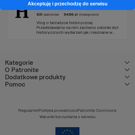
Akceptuję i przechodzę do serwisu
Ciekawe Historie
531
patronów
9486
zł
miesięcznie
Vlog o tematyce historycznej.
Przedstawiamy na nim zarówno odcinki dot
historycznych wydarzeń jak i nieznane w
polskim YouTube tłumaczenia materiałów
źródłowych .
Kategorie
O Patronite
Dodatkowe produkty
Pomoc
Regulamin
Polityka prywatności
Patronite Commons
Warunki korzystania z serwisu