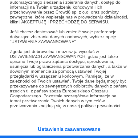
automatycznego śledzenia i zbierania danych, dostęp do
Wesprzyj działalność Autora
Fundacja Dzikusy
informacji na Twoim urządzeniu końcowym i ich
Salamandry
już teraz!
przechowywanie przez Crowd8 sp. z o.o. oraz podmioty
zewnętrzne, które wspierają nas w prowadzeniu działalności,
kliknij AKCEPTUJĘ I PRZECHODZĘ DO SERWISU.
Zostań Patronem
Jeśli chcesz dostosować lub zmienić swoje preferencje
dotyczące zbierania danych osobowych, wybierz opcję
"USTAWIENIA ZAAWANSOWANE".
Zgoda jest dobrowolna i możesz ją wycofać w
USTAWIENIACH ZAAWANSOWANYCH, gdzie jest także
opisane Twoje prawo żądania dostępu, sprostowania,
Promowani autorzy
usunięcia lub ograniczenia przetwarzania danych, a także w
dowolnym momencie za pomocą ustawień Twojej
przeglądarki w urządzeniu końcowym. Pamiętaj, że w
zależności od Twoich ustawień, Twoje dane będą mogły być
przekazywane do zewnętrznych odbiorców danych z państw
Uwaga Naukowy Bełkot
trzecich tj. z państw spoza Europejskiego Obszaru
Gospodarczego. Pozostałe szczegółowe informacje na
1497
patronów
37979
zł
miesięcznie
temat przetwarzania Twoich danych w tym celów
przetwarzania znajdują się w naszej polityce prywatności.
Uwaga! Naukowy Bełkot to przede wszystkim
kanał popularnonaukowy na YouTube,
którego założycielem jest dr Dawid Myśliwiec.
Od przeszło 10 lat zajmujemy się
popularyzacją wiedzy i walką z naukowymi
Ustawienia zaawansowane
fake newsami.