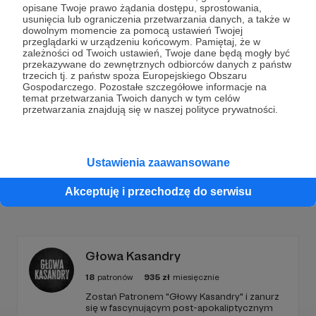
opisane Twoje prawo żądania dostępu, sprostowania,
usunięcia lub ograniczenia przetwarzania danych, a także w
Dołącz do grona Patronów!
dowolnym momencie za pomocą ustawień Twojej
przeglądarki w urządzeniu końcowym. Pamiętaj, że w
zależności od Twoich ustawień, Twoje dane będą mogły być
Wesprzyj działalność Autora
Fundacja Filmowa
przekazywane do zewnętrznych odbiorców danych z państw
Powołany
już teraz!
trzecich tj. z państw spoza Europejskiego Obszaru
Gospodarczego. Pozostałe szczegółowe informacje na
temat przetwarzania Twoich danych w tym celów
przetwarzania znajdują się w naszej polityce prywatności.
Zostań Patronem
Ustawienia zaawansowane
Akceptuję i przechodzę do serwisu
Promowani autorzy
Głowa Kasandry
18
patronów
935
zł
miesięcznie
​Zostań Patronem "Głowy Kasandry" i zanurz
się w fascynującym post-apokaliptycznym