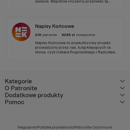
świecie. Wspólnie możemy przenieść tę
niezwykłą historię na duży ekran. Dołącz do
nas już teraz i weź udział w tworzeniu czegoś
wyjątkowego!
Napisy Końcowe
216
patronów
8285
zł
miesięcznie
Napisy Końcowe to popkulturowy projekt
prowadzony przez nas, tutaj klepiących te
słowa, czyli Oskara Rogowskiego i Radosława
Pisulę, na który składają się kanał Youtube
oraz podcastowe wersje materiałów na
rożnych platformach.
Kategorie
O Patronite
Dodatkowe produkty
Pomoc
Regulamin
Polityka prywatności
Patronite Commons