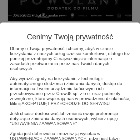
30.05.2022
Brak komentarzy
●
Przedpremierowa rozmowa z ks.
Cenimy Twoją prywatność
Radosławem Siwińskim (materiał
specjalny do filmu "Powołany")!
Dbamy o Twoją prywatność i chcemy, abyś w czasie
Przedpremierowa rozmowa z ks. Radosławem Siwińskim
korzystania z naszych usług czuł się komfortowo, dlatego też
(materiał specjalny do filmu "Powołany")!
poniżej prezentujemy Ci najważniejsze informacje o
zasadach przetwarzania przez nas Twoich danych
egzorcysta
rekolekcje
katolik
+3
osobowych.
Aby wyrazić zgody na korzystanie z technologii
automatycznego śledzenia i zbierania danych, dostęp do
informacji na Twoim urządzeniu końcowym i ich
przechowywanie przez Crowd8 sp. z o.o. oraz podmioty
zewnętrzne, które wspierają nas w prowadzeniu działalności,
kliknij AKCEPTUJĘ I PRZECHODZĘ DO SERWISU.
Jeśli chcesz dostosować lub zmienić swoje preferencje
dotyczące zbierania danych osobowych, wybierz opcję
"USTAWIENIA ZAAWANSOWANE".
Zgoda jest dobrowolna i możesz ją wycofać w
USTAWIENIACH ZAAWANSOWANYCH, gdzie jest także