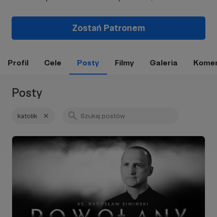
Zostań Patronem
Profil
Cele
Posty
Filmy
Galeria
Komen
Posty
katolik