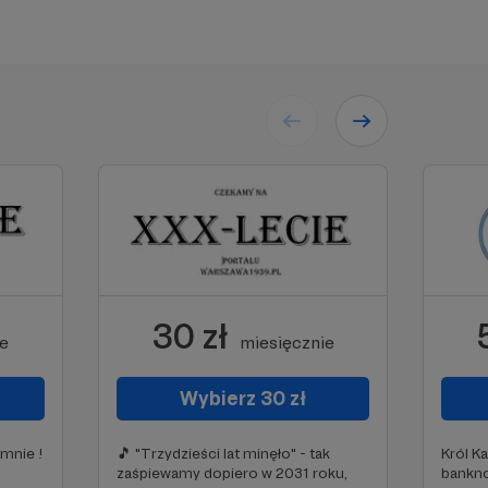
30 zł
ie
miesięcznie
Wybierz 30 zł
umnie !
🎵 "Trzydzieści lat minęło" - tak
Król K
zaśpiewamy dopiero w 2031 roku,
bankno