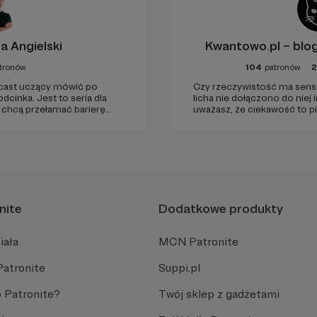
a Angielski
Kwantowo.pl – bl
tronów
104
patronów
dcast uczący mówić po
Czy rzeczywistość ma sens? 
dcinka. Jest to seria dla
licha nie dołączono do niej i
 chcą przełamać barierę
uważasz, że ciekawość to pi
bcym, odświeżyć sobie
(albo masz to gdzieś), istnie
 go po raz pierwszy.
cinka co czwartek.
nite
Dodatkowe produkty
iała
MCN Patronite
Patronite
Suppi.pl
 Patronite?
Twój sklep z gadżetami