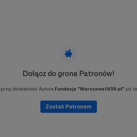
zebrane za pośrednictwem portalu Patronite są przekaz
Warszawa1939.pl"
Dołącz do grona Patronów!
przyj działalność Autora
Fundacja "Warszawa1939.pl"
już t
Zostań Patronem