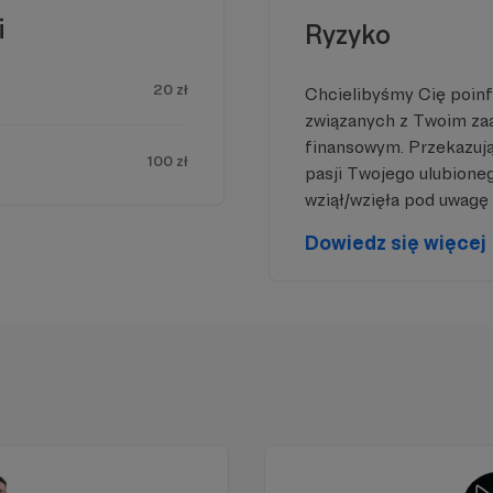
i
Ryzyko
20 zł
Chcielibyśmy Cię poin
związanych z Twoim z
finansowym. Przekazując
100 zł
pasji Twojego ulubione
wziął/wzięła pod uwagę 
Dowiedz się więcej