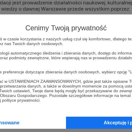
cji jest prowadzenie działalności naukowej, kulturalnej
i wiedzy o dawnej Warszawie przede wszystkim poprzez:
wiedzy o architekturze przedwojennej Warszawy i p
zdjęć warszawskich budynków i budowli,
Cenimy Twoją prywatność
iedzy o historii Warszawy.
w czasie korzystania z naszych usług czuł się komfortowo, dlatego te
 także za cel gromadzenie w wersji elektronicznej materi
zez nas Twoich danych osobowych.
 książki, czasopisma, gazety, dokumenty, itp., związanych
ologii automatycznego śledzenia i zbierania danych, dostęp do inform
cjami oraz mieszkańcami miasta.
 oraz podmioty zewnętrzne, które wspierają nas w prowadzeniu dział
i fundacja stara się współpracować z instytucjami pań
nymi fundacjami i stowarzyszeniami o zbieżnych celach 
oje preferencje dotyczące zbierania danych osobowych, wybierz op
ktury. Wśród nich znajdują się m.in.
Archiwum Państwow
ofać w USTAWIENIACH ZAAWANSOWANYCH, gdzie jest także opisane Tw
Cyfrowe, Dom Spotkań z Historią, Muzeum Warszawy
a przetwarzania danych, a także w dowolnym momencie za pomocą usta
 Twoich ustawień, Twoje dane będą mogły być przekazywane do zewnę
 także z varsavianistami, historykami sztuki oraz kolek
go Obszaru Gospodarczego. Pozostałe szczegółowe informacje na temat
 polityce prywatności.
ansowane
Akceptuję i 