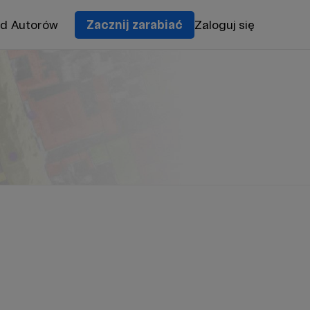
od Autorów
Zacznij zarabiać
Zaloguj się