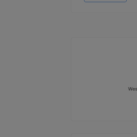
Wszystkie darowizny 
statutową Fundacji "
Wes