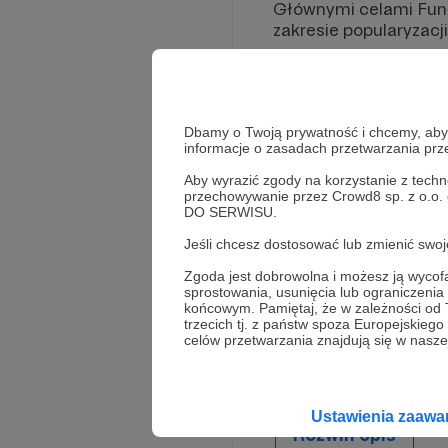
Głównymi celami Funda
zakresie popularyzacj
popularyzację 
historycznych 
popularyzację w
Dbamy o Twoją prywatność i chcemy, abyś 
Fundacja stawia sobie
informacje o zasadach przetwarzania pr
plany, zdjęcia, filmy,
Aby wyrazić zgody na korzystanie z techn
warszawskimi instytu
przechowywanie przez Crowd8 sp. z o.o.
DO SERWISU.
W ramach działalnośc
samorządowymi oraz in
Jeśli chcesz dostosować lub zmienić sw
Warszawy i jej archite
Zgoda jest dobrowolna i możesz ją wyc
Narodowe Archiwum 
sprostowania, usunięcia lub ograniczeni
końcowym. Pamiętaj, że w zależności od
Fundacja współpracuje
trzecich tj. z państw spoza Europejskie
celów przetwarzania znajdują się w naszej
varsavianów.
Ustawienia zaaw
Rozwiń opis