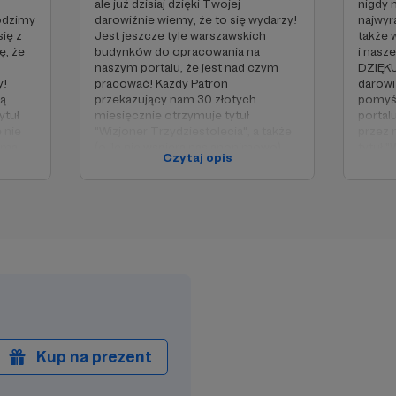
ale już dzisiaj dzięki Twojej
nigdy 
odzimy
darowiźnie wiemy, że to się wydarzy!
najwyra
ię z
Jest jeszcze tyle warszawskich
także 
ę, że
budynków do opracowania na
i nasze
naszym portalu, że jest nad czym
DZIĘKU
y!
pracować! Każdy Patron
darowi
tą
przekazujący nam 30 złotych
pomyśl
ytuł
miesięcznie otrzymuje tytuł
portal
e nie
"Wizjoner Trzydziestolecia", a także
przez 
yma
(o ile nie wspiera nas anonimowo)
tytuł "
Czytaj opis
naszym
otrzyma publiczne podziękowania na
Warsza
naszym portalu oraz na naszym
ile ni
Facebooku. Ponadto na koniec
naszym
każdego roku wparcia Patron będzie
prawo 
mógł zaproponować 3 budynki które
każdeg
chciałby, aby zostały opracowane na
do opr
naszym portalu (zastrzegamy sobie
(zastr
prawo do negocjacji 😉).
negocja
Kup na prezent