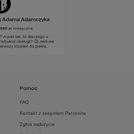
og Adama Adamczyka
2960
zł
miesięcznie
A jeśli tak, to dlaczego u
nstrukcji obsługi? 🤔 Jeśli nie
erwszy stopień do piekła
je szansa, że się polubimy. 🚀
Pomoc
FAQ
Kontakt z zespołem Patronite
Zgłoś nadużycie