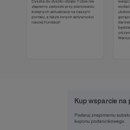
Dyszka do dyszki i dzięki Tobie nie
wesprz
złapiemy zadyszki przy planowaniu
wydać 
kolejnych aktualizacji na naszym
ulubio
portalu, a także innych aktywności
gorąc
naszej Fundacji!
darowi
będzie 
otrzym
Warsza
Kup wsparcie na 
Podaruj znajomemu subsk
kuponu podarunkowego.