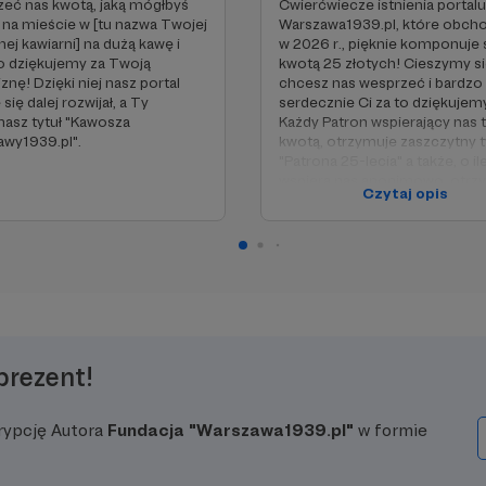
eć nas kwotą, jaką mógłbyś
Ćwierćwiecze istnienia portalu
na mieście w [tu nazwa Twojej
Warszawa1939.pl, które obch
nej kawiarni] na dużą kawę i
w 2026 r., pięknie komponuje s
o dziękujemy za Twoją
kwotą 25 złotych! Cieszymy si
znę! Dzięki niej nasz portal
chcesz nas wesprzeć i bardzo
się dalej rozwijał, a Ty
serdecznie Ci za to dziękujem
asz tytuł "Kawosza
Każdy Patron wspierający nas 
wy1939.pl".
kwotą, otrzymuje zaszczytny t
"Patrona 25-lecia" a także, o il
wspiera nas anonimowo, otrz
Czytaj opis
publiczne podziękowania na 
portalu i na naszym profilu
Facebook.
prezent!
rypcję Autora
Fundacja "Warszawa1939.pl"
w formie