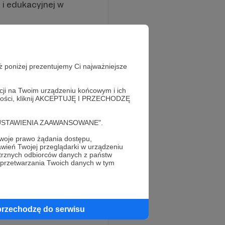
 i edukacyjnej w
rezentację
ż poniżej prezentujemy Ci najważniejsze
ałów, takich jak
 z Warszawą,
acji na Twoim urządzeniu końcowym i ich
alności, kliknij AKCEPTUJĘ I PRZECHODZĘ
stwowymi,
w zakresie historii
cję "USTAWIENIA ZAAWANSOWANE".
e w Warszawie,
oje prawo żądania dostępu,
 i inne.
wień Twojej przeglądarki w urządzeniu
trznych odbiorców danych z państw
cjonerami
 przetwarzania Twoich danych w tym
przechodzę do serwisu