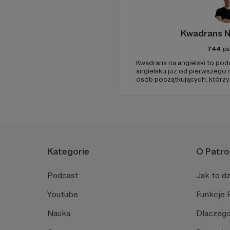
Kwadrans N
744
pa
Kwadrans na angielski to po
angielsku już od pierwszego o
osób początkujących, którzy
przed mówieniem w języku o
angielski, albo... nauczyć się
Spodziewajcie się nowego od
Kategorie
O Patro
Podcast
Jak to dz
Youtube
Funkcje 
Nauka
Dlaczego