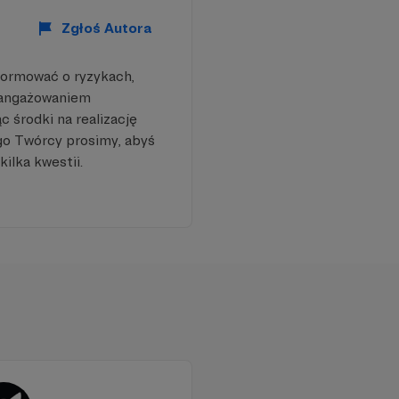
Zgłoś Autora
formować o ryzykach,
aangażowaniem
 środki na realizację
go Twórcy prosimy, abyś
kilka kwestii.