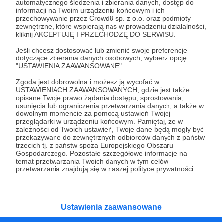
automatycznego śledzenia i zbierania danych, dostęp do
Wesprzyj działalność Autora
Zbigniew Pakleza
już
informacji na Twoim urządzeniu końcowym i ich
teraz!
przechowywanie przez Crowd8 sp. z o.o. oraz podmioty
zewnętrzne, które wspierają nas w prowadzeniu działalności,
kliknij AKCEPTUJĘ I PRZECHODZĘ DO SERWISU.
Zostań Patronem
Jeśli chcesz dostosować lub zmienić swoje preferencje
dotyczące zbierania danych osobowych, wybierz opcję
"USTAWIENIA ZAAWANSOWANE".
Zgoda jest dobrowolna i możesz ją wycofać w
USTAWIENIACH ZAAWANSOWANYCH, gdzie jest także
Promowani autorzy
opisane Twoje prawo żądania dostępu, sprostowania,
usunięcia lub ograniczenia przetwarzania danych, a także w
dowolnym momencie za pomocą ustawień Twojej
przeglądarki w urządzeniu końcowym. Pamiętaj, że w
zależności od Twoich ustawień, Twoje dane będą mogły być
przekazywane do zewnętrznych odbiorców danych z państw
Karczmarz
trzecich tj. z państw spoza Europejskiego Obszaru
Gospodarczego. Pozostałe szczegółowe informacje na
378
patronów
13190
zł
miesięcznie
temat przetwarzania Twoich danych w tym celów
przetwarzania znajdują się w naszej polityce prywatności.
Witam Szanownych Gości! Jam jest
Karczmarz i zapraszam Was do swojej
Karczmy! Prowadzę kanał na YT o tematyce
RPG, na którym znajdziecie masę zapisanych
sesji oraz coraz więcej materiałów
Ustawienia zaawansowane
poradnikowych dla MG i graczy. Oby nam się!