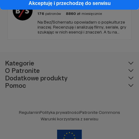
Akceptuję i przechodzę do serwisu
Bez/Schematu
176
patronów
8860
zł
miesięcznie
Na Bez/Schematu opowiadam o popkulturze
inaczej. Recenzuję i analizuję filmy, seriale, gry
szukając w nich esencji i znaczeń. A tu na
Patronite Twoje wsparcie finansuje naszą
działalność (montaż, okładki, research) oraz
pracę utalentowanych artystów.
Kategorie
O Patronite
Dodatkowe produkty
Pomoc
Regulamin
Polityka prywatności
Patronite Commons
Warunki korzystania z serwisu