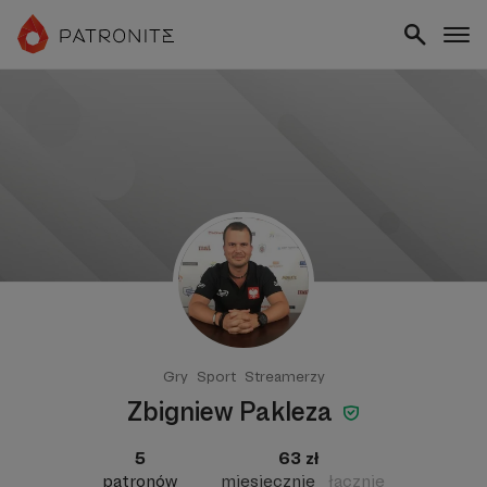
Gry
Sport
Streamerzy
Zbigniew Pakleza
5
63 zł
patronów
miesięcznie
łącznie