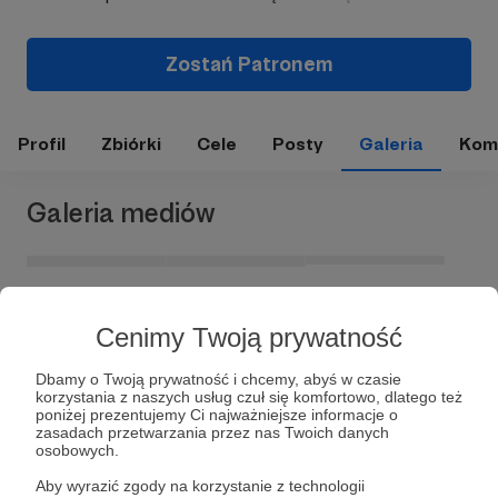
Zostań Patronem
Profil
Zbiórki
Cele
Posty
Galeria
Kom
Galeria mediów
Cenimy Twoją prywatność
Dbamy o Twoją prywatność i chcemy, abyś w czasie
korzystania z naszych usług czuł się komfortowo, dlatego też
poniżej prezentujemy Ci najważniejsze informacje o
zasadach przetwarzania przez nas Twoich danych
Dołącz do grona Patronów!
osobowych.
Aby wyrazić zgody na korzystanie z technologii