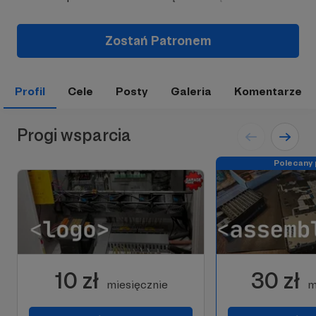
Zostań Patronem
Profil
Cele
Posty
Galeria
Komentarze
Progi wsparcia
Polecany 
10 zł
30 zł
miesięcznie
m