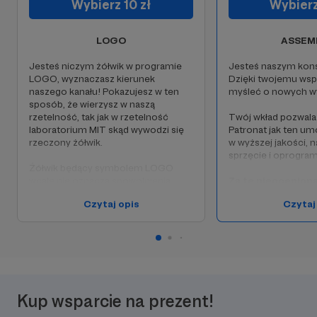
Wybierz 10 zł
Wybierz
LOGO
ASSEM
Jesteś niczym żółwik w programie
Jesteś naszym kon
LOGO, wyznaczasz kierunek
Dzięki twojemu ws
naszego kanału! Pokazujesz w ten
myśleć o nowych w
sposób, że wierzysz w naszą
rzetelność, tak jak w rzetelność
Twój wkład pozwala
laboratorium MIT skąd wywodzi się
Patronat jak ten umo
rzeczony żółwik.
w wyższej jakości, 
sprzęcie i oprogra
Żółwik będący symbolem LOGO
wcale nie oznacza spowolnienia,
Za tę nieocenion
wręcz przeciwnie. Pozwoli
oferujemy Ci:
Czytaj opis
Czytaj
przyspieszyć projektowanie tak jak
to miało miejsce, gdy MIT
🔩
60 minut prywa
opublikowało swój projekt.
technicznej konsu
Za Twoje wsparcie otrzymujesz:
🔩 zaproszenie do 
wyżej
grupy Patr
🔩 zaproszenie do wspomnianej
hasło do bazy da
wyżej
grupy Patronów GMZ
oraz
dostępnymi jedynie
Kup wsparcie na prezent!
hasło do bazy danych
z plikami