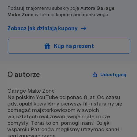
dostępnymi jedynie dla Patronów.
---
*Prywatna techniczn
Podaruj znajomemu subskrypcję Autora
Garage
może być:
Make Zone
w formie kuponu podarunkowego.
lekcją projektowania
programowania, po
Zobacz jak działają kupony
lub konfiguracji two
oprogramowania
Kup na prezent
O autorze
Udostępnij
Garage Make Zone
Na polskim YouTube od ponad 8 lat. Od czasu
gdy, opublikowaliśmy pierwszy film staramy się
pomagać majsterkowiczom w swoich
warsztatach realizować swoje małe i duże
pomysły. Teraz to oni pomogli nam! Dzięki
wsparciu Patronów mogliśmy utrzymać kanał i
kontynuować pracę.