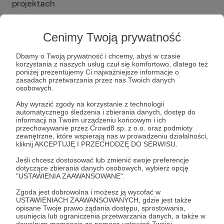
projektach.
Sara i Tomek
, to my. Duet idealny - córka i ojciec.
Od zawsze wszystko robimy razem, więc nie
Cenimy Twoją prywatność
dziwne, że pasja do elektroniki, mechaniki i
ogólnego majsterkowania przeszła na następne
Dbamy o Twoją prywatność i chcemy, abyś w czasie
pokolenie.
korzystania z naszych usług czuł się komfortowo, dlatego też
poniżej prezentujemy Ci najważniejsze informacje o
zasadach przetwarzania przez nas Twoich danych
Tomek jest inżynierem telekomunikacji, ale od
osobowych.
dziecka składał modele, siedział godzinami w
stolarni, jeździł do składni harcerskich po
Aby wyrazić zgody na korzystanie z technologii
Rozwiń opis
automatycznego śledzenia i zbierania danych, dostęp do
podzespoły elektroniczne i próbował budować
informacji na Twoim urządzeniu końcowym i ich
samodzielnie radia.
przechowywanie przez Crowd8 sp. z o.o. oraz podmioty
zewnętrzne, które wspierają nas w prowadzeniu działalności,
Sara to tytułowany technik mechatronik, a
kliknij AKCEPTUJĘ I PRZECHODZĘ DO SERWISU.
obecnie studiuje na Politechnice Warszawskiej na
Cele
Jeśli chcesz dostosować lub zmienić swoje preferencje
kierunku Elektronika i Telekomunikacja. Już w
dotyczące zbierania danych osobowych, wybierz opcję
wieku 13 lat zbudowała pierwszą samodzielnie
"USTAWIENIA ZAAWANSOWANE".
wykonaną drukarkę 3D opartą na konstrukcji
Strona internetowa, lepsza
Zgoda jest dobrowolna i możesz ją wycofać w
Mendel 90. Od dziecka "grzebała" przy wszystkim
jakość materiałów i części
USTAWIENIACH ZAAWANSOWANYCH, gdzie jest także
z tatą.
opisane Twoje prawo żądania dostępu, sprostowania,
usunięcia lub ograniczenia przetwarzania danych, a także w
1 200 zł
1 030 zł
dowolnym momencie za pomocą ustawień Twojej