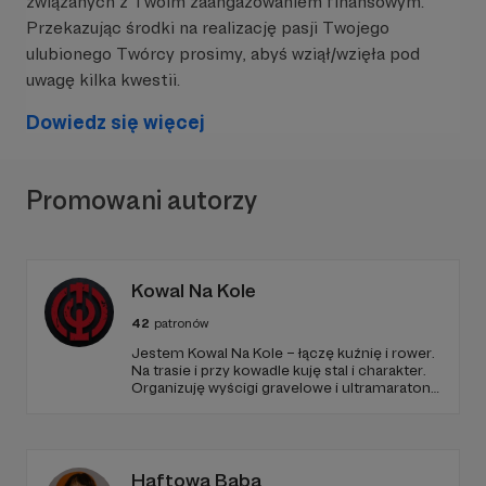
związanych z Twoim zaangażowaniem finansowym.
🛠 kupiliśmy
masę sprzętu, którego testy
Przekazując środki na realizację pasji Twojego
możecie oglądać na naszym kanale
, a kolejne
ulubionego Twórcy prosimy, abyś wziął/wzięła pod
już niedługo
uwagę kilka kwestii.
🛠 mogliśmy wybrać się do Warszawy na czwartą
Dowiedz się więcej
edycję imprezy Make - "
PrzeróbMY
"
🛠realizujemy takie projekty jak
"Budowa
Promowani autorzy
lutownicy T12", "Programowanie w C++ dla
początkujących",
czy serię
"AI w druku 3D"
🛠
wróciliśmy do nagrywania filmów w 2024!
Kowal Na Kole
42
patronów
Jestem Kowal Na Kole – łączę kuźnię i rower.
Na trasie i przy kowadle kuję stal i charakter.
Organizuję wyścigi gravelowe i ultramaratony,
tworzę kute symbole i wspólnotę, która
razem przechodzi próbę ognia, potu i stali.
Dołącz do Patronów i wykujemy coś
trwałego!
Haftowa Baba