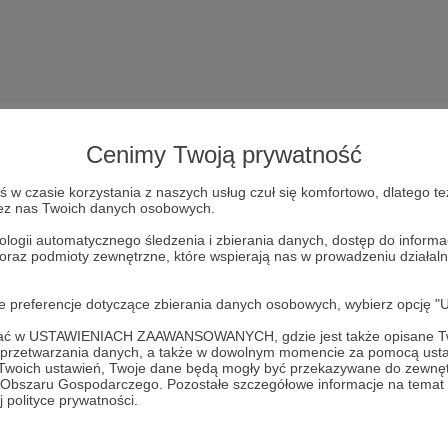
Cenimy Twoją prywatność
w czasie korzystania z naszych usług czuł się komfortowo, dlatego te
zez nas Twoich danych osobowych.
Dołącz do grona Patronów!
ologii automatycznego śledzenia i zbierania danych, dostęp do inform
 oraz podmioty zewnętrzne, które wspierają nas w prowadzeniu dział
Wesprzyj działalność Autora
Geopolitika
już teraz!
oje preferencje dotyczące zbierania danych osobowych, wybierz op
Zostań Patronem
ofać w USTAWIENIACH ZAAWANSOWANYCH, gdzie jest także opisane Tw
a przetwarzania danych, a także w dowolnym momencie za pomocą usta
 Twoich ustawień, Twoje dane będą mogły być przekazywane do zewnę
go Obszaru Gospodarczego. Pozostałe szczegółowe informacje na temat
 polityce prywatności.