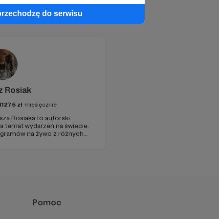
przechodzę do serwisu
z Rosiak
11275
zł
miesięcznie
sza Rosiaka to autorski
na temat wydarzeń na świecie.
ogramów na żywo z różnych
Pomoc