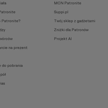
iała
MCN Patronite
Patronite
Suppi.pl
 Patronite?
Twój sklep z gadżetami
dzy
Zniżki dla Patronów
Twórców
Projekt AI
rcie na prezent
y do pobrania
spół
nas