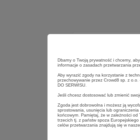
Dbamy o Twoją prywatność i chcemy, abyś 
informacje o zasadach przetwarzania pr
Aby wyrazić zgody na korzystanie z techn
przechowywanie przez Crowd8 sp. z o.o.
DO SERWISU.
Jeśli chcesz dostosować lub zmienić sw
Zgoda jest dobrowolna i możesz ją wyc
sprostowania, usunięcia lub ograniczeni
końcowym. Pamiętaj, że w zależności od
trzecich tj. z państw spoza Europejskie
celów przetwarzania znajdują się w naszej