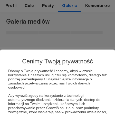
Profil
Cele
Posty
Galeria
Komentarze
Galeria mediów
Cenimy Twoją prywatność
Dbamy o Twoją prywatność i chcemy, abyś w czasie
korzystania z naszych usług czuł się komfortowo, dlatego też
Dołącz do grona Patronów!
poniżej prezentujemy Ci najważniejsze informacje o
zasadach przetwarzania przez nas Twoich danych
osobowych.
Wesprzyj działalność Autora
Igor Gucio
już teraz!
Aby wyrazić zgody na korzystanie z technologii
automatycznego śledzenia i zbierania danych, dostęp do
informacji na Twoim urządzeniu końcowym i ich
Zostań Patronem
przechowywanie przez Crowd8 sp. z o.o. oraz podmioty
zewnętrzne, które wspierają nas w prowadzeniu działalności,