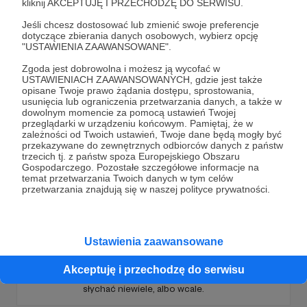
kliknij AKCEPTUJĘ I PRZECHODZĘ DO SERWISU.
Jeśli chcesz dostosować lub zmienić swoje preferencje
dotyczące zbierania danych osobowych, wybierz opcję
Promowani autorzy
"USTAWIENIA ZAAWANSOWANE".
Zgoda jest dobrowolna i możesz ją wycofać w
USTAWIENIACH ZAAWANSOWANYCH, gdzie jest także
opisane Twoje prawo żądania dostępu, sprostowania,
usunięcia lub ograniczenia przetwarzania danych, a także w
Podcastex
dowolnym momencie za pomocą ustawień Twojej
przeglądarki w urządzeniu końcowym. Pamiętaj, że w
626
patronów
22873
zł
miesięcznie
zależności od Twoich ustawień, Twoje dane będą mogły być
przekazywane do zewnętrznych odbiorców danych z państw
Niekoniecznie nostalgiczny podcast o latach
trzecich tj. z państw spoza Europejskiego Obszaru
dziewięćdziesiątych. Prowadzą Bartek
Gospodarczego. Pozostałe szczegółowe informacje na
Przybyszewski (blog "Liczne rany kłute") i
temat przetwarzania Twoich danych w tym celów
Mateusz Witkowski (Popmoderna.pl, blog
przetwarzania znajdują się w naszej polityce prywatności.
"Popland"). Wizuale i muzyka: Michał
Kozikowski. Obróbka audio: Krzysztof
Tubilewicz. Zdjęcia: Aleksandra Nowak. Czyta:
Tadeusz Drozda.
Dział Zagraniczny
Ustawienia zaawansowane
3730
patronów
97595
zł
miesięcznie
Dział Zagraniczny to serwis o wydarzeniach
Akceptuję i przechodzę do serwisu
na świecie, o których w polskich mediach
słychać niewiele, albo wcale.