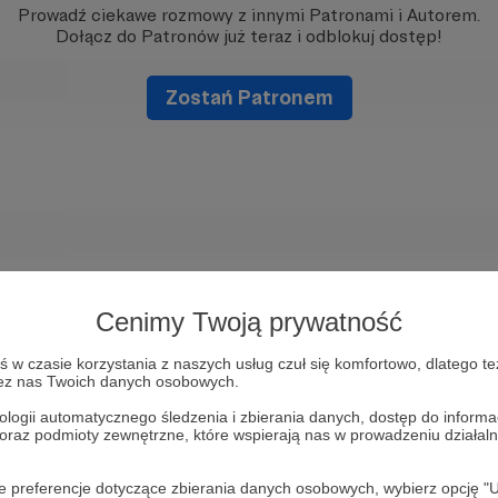
Prowadź ciekawe rozmowy z innymi Patronami i Autorem.
Dołącz do Patronów już teraz i odblokuj dostęp!
Zostań Patronem
Cenimy Twoją prywatność
w czasie korzystania z naszych usług czuł się komfortowo, dlatego te
zez nas Twoich danych osobowych.
ologii automatycznego śledzenia i zbierania danych, dostęp do inform
 oraz podmioty zewnętrzne, które wspierają nas w prowadzeniu dział
oje preferencje dotyczące zbierania danych osobowych, wybierz op