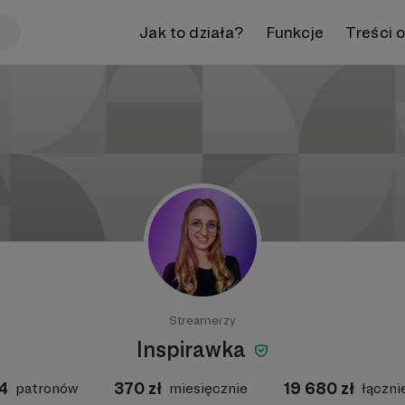
Jak to działa?
Funkcje
Treści 
Streamerzy
Inspirawka
4
370
zł
19 680
zł
patronów
miesięcznie
łączni