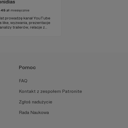
nidias
445
zł
miesięcznie
 lat prowadzę kanał YouTube
ls like, wyzwania, prezentacje
analizy trailerów, relacje z
 gier oraz przede wszystkim
. oraz streamy! :)
Pomoc
FAQ
Kontakt z zespołem Patronite
Zgłoś nadużycie
Rada Naukowa