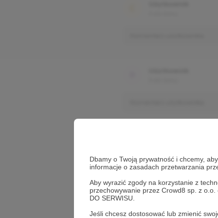
Użytkownik
3 dni temu
Komentarz użytkownika
Użytkownik
3 dni temu
Komentarz użytkownika
Dbamy o Twoją prywatność i chcemy, abyś 
informacje o zasadach przetwarzania pr
Aby wyrazić zgody na korzystanie z techn
przechowywanie przez Crowd8 sp. z o.o.
DO SERWISU.
Jeśli chcesz dostosować lub zmienić sw