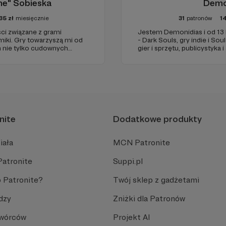
ine" Sobieska
Demo
35
zł
miesięcznie
31
patronów
1
ści związane z grami
Jestem Demonidias i od 13
miki. Gry towarzyszą mi od
- Dark Souls, gry indie i Sou
m nie tylko cudownych
gier i sprzętu, publicystyka i 
 przyjemnych, jak i
eventów, nowości ze świata
eń. Kocham je całym
serie z pełnych przejść gier..
dzielić.
nite
Dodatkowe produkty
iała
MCN Patronite
Patronite
Suppi.pl
 Patronite?
Twój sklep z gadżetami
dzy
Zniżki dla Patronów
Twórców
Projekt AI