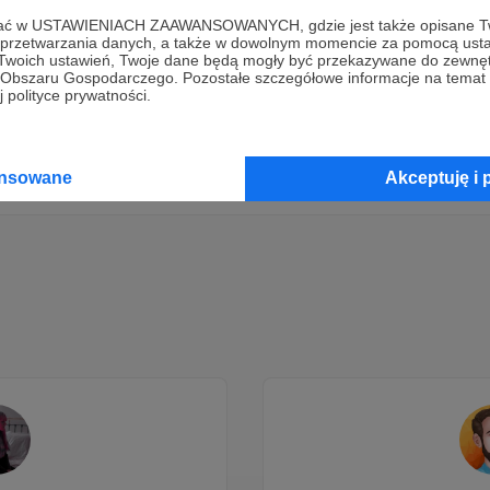
ofać w USTAWIENIACH ZAAWANSOWANYCH, gdzie jest także opisane Tw
Dołącz do grona Patronów!
a przetwarzania danych, a także w dowolnym momencie za pomocą usta
 Twoich ustawień, Twoje dane będą mogły być przekazywane do zewnę
go Obszaru Gospodarczego. Pozostałe szczegółowe informacje na temat
 polityce prywatności.
Wesprzyj działalność Autora
Inspirawka
już teraz!
Zostań Patronem
ansowane
Akceptuję i 