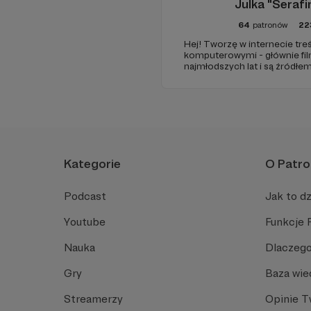
Julka "Seraf
64
patronów
22
Hej! Tworzę w internecie tre
komputerowymi - głównie fil
najmłodszych lat i są źródłe
przygód, ale też zarówno tych
skomplikowanych doświadcz
sercem i chcę się tą miłością 
Kategorie
O Patro
Podcast
Jak to dz
Youtube
Funkcje 
Nauka
Dlaczego
Gry
Baza wie
Streamerzy
Opinie 