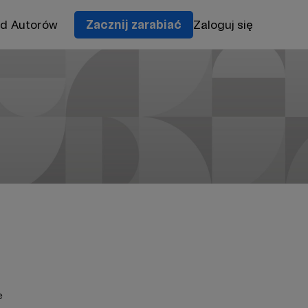
od Autorów
Zacznij zarabiać
Zaloguj się
e