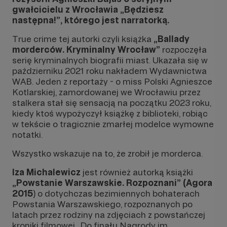
gwałcicielu z Wrocławia „Będziesz
następna!”, którego jest narratorką.
True crime tej autorki czyli książka
„Ballady
morderców. Kryminalny Wrocław”
rozpoczęła
serię kryminalnych biografii miast. Ukazała się w
październiku 2021 roku nakładem Wydawnictwa
WAB. Jeden z reportaży - o miss Polski Agnieszce
Kotlarskiej, zamordowanej we Wrocławiu przez
stalkera stał się sensacją na początku 2023 roku,
kiedy ktoś wypożyczył książkę z biblioteki, robiąc
w tekście o tragicznie zmarłej modelce wymowne
notatki.
Wszystko wskazuje na to, że zrobił je morderca.
Iza Michalewicz
jest również autorką książki
„Powstanie Warszawskie. Rozpoznani” (Agora
2015
) o dotychczas bezimiennych bohaterach
Powstania Warszawskiego, rozpoznanych po
latach przez rodziny na zdjęciach z powstańczej
kroniki filmowej.. Do finału Nagrody im.