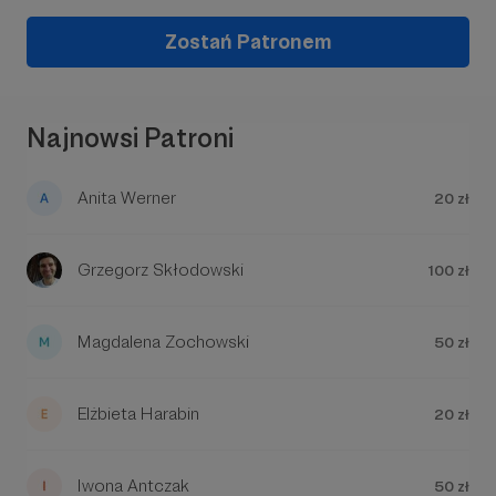
Zostań Patronem
Najnowsi Patroni
Anita Werner
20 zł
Grzegorz Skłodowski
100 zł
Magdalena Zochowski
50 zł
Elżbieta Harabin
20 zł
Iwona Antczak
50 zł