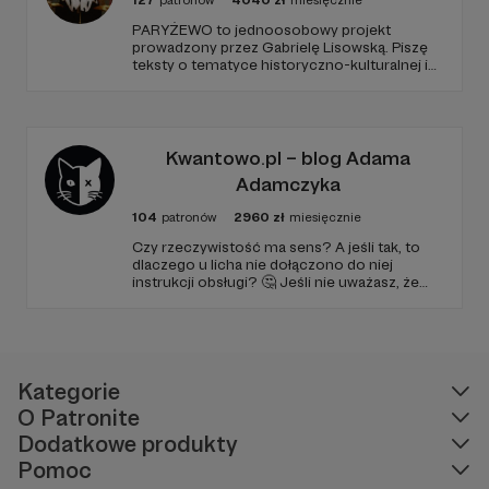
127
patronów
4040
zł
miesięcznie
PARYŻEWO to jednoosobowy projekt
prowadzony przez Gabrielę Lisowską. Piszę
teksty o tematyce historyczno-kulturalnej i
społecznej, tworzę dwa podcasty –
PARYŻEWO i TW: LISOWSKA oraz regularnie
publikuję treści na Instagramie.
Kwantowo.pl – blog Adama
Adamczyka
104
patronów
2960
zł
miesięcznie
Czy rzeczywistość ma sens? A jeśli tak, to
dlaczego u licha nie dołączono do niej
instrukcji obsługi? 🤔 Jeśli nie uważasz, że
ciekawość to pierwszy stopień do piekła (albo
masz to gdzieś), istnieje szansa, że się
polubimy. 🚀
Kategorie
O Patronite
Dodatkowe produkty
Pomoc