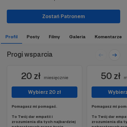
Zostań Patronem
Profil
Posty
Filmy
Galeria
Komentarze
Progi wsparcia
20 zł
50 zł
miesięcznie
m
Wybierz 20 zł
Wybierz
Pomagasz mi pomagać.
Pomagasz mi pom
To Twój dar empatii i
To Twój dar empati
zrozumienia dla tych najbardziej
zrozumienia dla t
poharatanych przez życie,
poharatanych prz