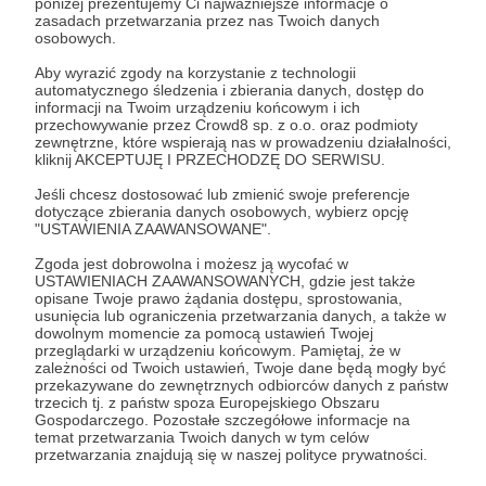
poniżej prezentujemy Ci najważniejsze informacje o
„Jolanta i ogień” (nominowana do tej nagrody
zasadach przetwarzania przez nas Twoich danych
jeszcze trzy razy), oraz finalistką Międzynarodowej
osobowych.
Nagrody im. Ryszarda Kapuścińskiego za
Aby wyrazić zgody na korzystanie z technologii
Reportaż Literacki (2015).
automatycznego śledzenia i zbierania danych, dostęp do
informacji na Twoim urządzeniu końcowym i ich
przechowywanie przez Crowd8 sp. z o.o. oraz podmioty
zewnętrzne, które wspierają nas w prowadzeniu działalności,
kliknij AKCEPTUJĘ I PRZECHODZĘ DO SERWISU.
Jeśli chcesz dostosować lub zmienić swoje preferencje
dotyczące zbierania danych osobowych, wybierz opcję
"USTAWIENIA ZAAWANSOWANE".
Zgoda jest dobrowolna i możesz ją wycofać w
W tym miejscu powinna być zewnętrzna
USTAWIENIACH ZAAWANSOWANYCH, gdzie jest także
treść
opisane Twoje prawo żądania dostępu, sprostowania,
usunięcia lub ograniczenia przetwarzania danych, a także w
Aby zobaczyć treść musisz zmienić ustawienia
dowolnym momencie za pomocą ustawień Twojej
przeglądarki w urządzeniu końcowym. Pamiętaj, że w
polityki prywatności
zależności od Twoich ustawień, Twoje dane będą mogły być
przekazywane do zewnętrznych odbiorców danych z państw
trzecich tj. z państw spoza Europejskiego Obszaru
Gospodarczego. Pozostałe szczegółowe informacje na
temat przetwarzania Twoich danych w tym celów
przetwarzania znajdują się w naszej polityce prywatności.