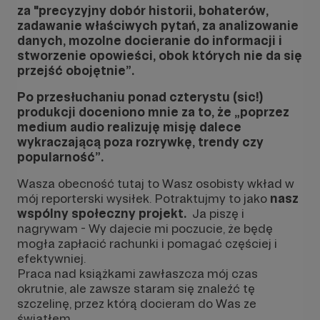
za
"precyzyjny dobór historii, bohaterów,
zadawanie właściwych pytań, za analizowanie
danych, mozolne docieranie do informacji i
stworzenie opowieści, obok których nie da się
przejść obojętnie”.
Po przesłuchaniu ponad czterystu (sic!)
produkcji doceniono mnie za to, że „poprzez
medium audio realizuję misję dalece
wykraczającą poza rozrywkę, trendy czy
popularność”.
Wasza obecność tutaj to Wasz osobisty wkład w
mój reporterski wysiłek. Potraktujmy to jako
nasz
wspólny społeczny projekt.
Ja piszę i
nagrywam - Wy dajecie mi poczucie, że będę
mogła zapłacić rachunki i pomagać częściej i
efektywniej.
Praca nad książkami zawłaszcza mój czas
okrutnie, ale zawsze staram się znaleźć tę
szczelinę, przez którą docieram do Was ze
światłem.