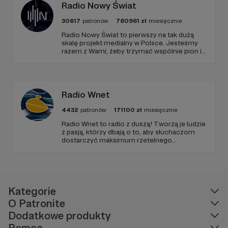
Radio Nowy Świat
30617
patronów
780961
zł
miesięcznie
Radio Nowy Świat to pierwszy na tak dużą
skalę projekt medialny w Polsce. Jesteśmy
razem z Wami, żeby trzymać wspólnie pion i
poziom. Jeśli chcesz nam w tym pomóc -
zapraszamy, miejsca nie zabraknie. :)
Radio Wnet
4432
patronów
171100
zł
miesięcznie
Radio Wnet to radio z duszą! Tworzą je ludzie
z pasją, którzy dbają o to, aby słuchaczom
dostarczyć maksimum rzetelnego
dziennikarstwa. A mogą to robić, ponieważ
Radio Wnet jest w pełni niezależne i… wolne!
Zachowanie tej właśnie wolności zależy dziś
od Twojego wsparcia!
Kategorie
O Patronite
Dodatkowe produkty
Pomoc