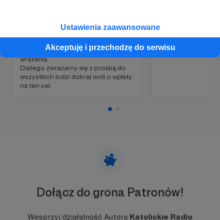
reporterów w nowy – a to kosztuje.
to, tamto i owamto.
Nowy, wiadomo, jest lepszy. I
brać? Dlatego prosi
niezawodny. Nasi reporterzy dobrze
woli o pomoc finan
Ustawienia zaawansowane
go wykorzystają. Nagrają takie
pozwoli nam płacić
dźwięki, że słuchaczom Katolickiego
opłatę. Pomożecie
Akceptuję i przechodzę do serwisu
Radia Podlasie buty spadną z
wrażenia.
Dlatego zwracamy się z prośbą do
wszystkich ludzi dobrej woli o wpłaty
na ten cel.
Dołącz do grona Patronów!
Wesprzyj działalność Autora
Katolickie Radio