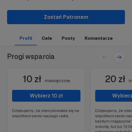
Zostań Patronem
Profil
Cele
Posty
Komentarze
Progi wsparcia
10 zł
20 zł
miesięcznie
m
Wybierz 10 zł
Wybierz
Dziękujemy, że zdecydowałeś się na
Dziękujemy, że zde
współtworzenie naszego radia.
współtworzenie nas
każdym magazynie "K
sobotę, tuż po 13.
patronom zadedyku