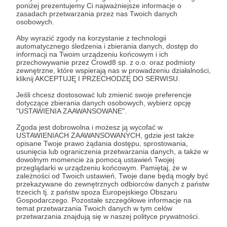
nie mamy na ich realizację wystarczających
Rozwiń opis
poniżej prezentujemy Ci najważniejsze informacje o
funduszy. Dużą część naszego budżetu
zasadach przetwarzania przez nas Twoich danych
osobowych.
pochłaniają wydatki na nadajniki radiowe, energię
i wiele wiele innych…
Aby wyrazić zgody na korzystanie z technologii
Cele
automatycznego śledzenia i zbierania danych, dostęp do
Nie biadolimy jednak.
informacji na Twoim urządzeniu końcowym i ich
przechowywanie przez Crowd8 sp. z o.o. oraz podmioty
zewnętrzne, które wspierają nas w prowadzeniu działalności,
Zakasaliśmy już rękawy i wzięliśmy się ostro do
kliknij AKCEPTUJĘ I PRZECHODZĘ DO SERWISU.
roboty.
Na nowy sprzęt dla naszych
Na fale radiowe, 
reporterów – żeby się lepiej
nas krocie – żeby
Jeśli chcesz dostosować lub zmienić swoje preferencje
Chcemy podbić wasze serca, fale radiowe i
dotyczące zbierania danych osobowych, wybierz opcję
nagrywało i słuchało!
wyłączyli!
Internet.
"USTAWIENIA ZAAWANSOWANE".
40 000 zł
38 990 zł
65 000 zł
63 99
Zgoda jest dobrowolna i możesz ją wycofać w
I dlatego prosimy was wsparcie finansowe. Każdy
miesięcznie
brakuje
miesięcznie
brakuj
USTAWIENIACH ZAAWANSOWANYCH, gdzie jest także
grosz się przyda. Nie roztrwonimy go!
opisane Twoje prawo żądania dostępu, sprostowania,
usunięcia lub ograniczenia przetwarzania danych, a także w
2%
1%
dowolnym momencie za pomocą ustawień Twojej
przeglądarki w urządzeniu końcowym. Pamiętaj, że w
Żeby nagrywać dźwięk i robić z niego
Tak, tyle miesięczn
zależności od Twoich ustawień, Twoje dane będą mogły być
audycje radiowe, potrzebny jest
firmie z której nad
przekazywane do zewnętrznych odbiorców danych z państw
profesjonalny sprzęt – mikrofony i
korzystamy. Drogo,
trzecich tj. z państw spoza Europejskiego Obszaru
miksery. Mamy taki, ale zużyty i,
Ale musimy jej płaci
Gospodarczego. Pozostałe szczegółowe informacje na
powiedzmy sobie szczerze,
wyłączy nasz sygnał
temat przetwarzania Twoich danych w tym celów
zawodny. Bo wiekowy.
Katolickiego Radia P
przetwarzania znajdują się w naszej polityce prywatności.
Chcemy wyposażyć naszych
eteru. A tu trzeba z