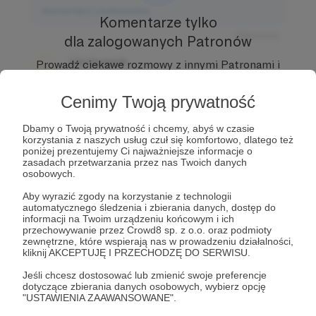
Komentarz użytkownika
Komentarze tylko
Odpowiedz
dla zalogowanych Patronów
Użytkownik
Prowadź ciekawe rozmowy z innymi Patronami i
3 dni temu
Autorem.
Dołącz do Patronów już teraz i odblokuj
dostęp!
Cenimy Twoją prywatność
Komentarz użytkownika
Zostań Patronem
Dbamy o Twoją prywatność i chcemy, abyś w czasie
Odpowiedz
korzystania z naszych usług czuł się komfortowo, dlatego też
poniżej prezentujemy Ci najważniejsze informacje o
Użytkownik
zasadach przetwarzania przez nas Twoich danych
3 dni temu
osobowych.
Aby wyrazić zgody na korzystanie z technologii
Komentarz użytkownika
automatycznego śledzenia i zbierania danych, dostęp do
informacji na Twoim urządzeniu końcowym i ich
przechowywanie przez Crowd8 sp. z o.o. oraz podmioty
Odpowiedz
zewnętrzne, które wspierają nas w prowadzeniu działalności,
kliknij AKCEPTUJĘ I PRZECHODZĘ DO SERWISU.
Jeśli chcesz dostosować lub zmienić swoje preferencje
dotyczące zbierania danych osobowych, wybierz opcję
"USTAWIENIA ZAAWANSOWANE".