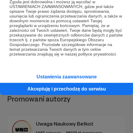
Zgoda jest dobrowolna i możesz ją wycofać w
USTAWIENIACH ZAAWANSOWANYCH, gdzie jest także
opisane Twoje prawo żądania dostępu, sprostowania,
usunięcia lub ograniczenia przetwarzania danych, a także w
dowolnym momencie za pomocą ustawień Twojej
Dołącz do grona Patronów!
przeglądarki w urządzeniu końcowym. Pamiętaj, że w
zależności od Twoich ustawień, Twoje dane będą mogły być
przekazywane do zewnętrznych odbiorców danych z państw
trzecich tj. z państw spoza Europejskiego Obszaru
Wesprzyj działalność Autora
Mateusz Klinowski
już
Gospodarczego. Pozostałe szczegółowe informacje na
teraz!
temat przetwarzania Twoich danych w tym celów
przetwarzania znajdują się w naszej polityce prywatności.
Zostań Patronem
Ustawienia zaawansowane
Akceptuję i przechodzę do serwisu
Promowani autorzy
Uwaga Naukowy Bełkot
1497
patronów
38033
zł
miesięcznie