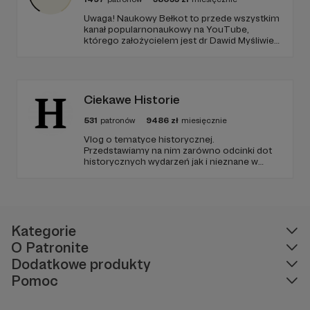
Uwaga! Naukowy Bełkot to przede wszystkim
kanał popularnonaukowy na YouTube,
którego założycielem jest dr Dawid Myśliwiec.
Od przeszło 10 lat zajmujemy się
popularyzacją wiedzy i walką z naukowymi
fake newsami.
Ciekawe Historie
531
patronów
9486
zł
miesięcznie
Vlog o tematyce historycznej.
Przedstawiamy na nim zarówno odcinki dot
historycznych wydarzeń jak i nieznane w
polskim YouTube tłumaczenia materiałów
źródłowych .
Kategorie
O Patronite
Dodatkowe produkty
Pomoc