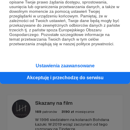
opisane Twoje prawo żądania dostępu, sprostowania,
Dołącz do grona Patronów!
usunięcia lub ograniczenia przetwarzania danych, a także w
dowolnym momencie za pomocą ustawień Twojej
przeglądarki w urządzeniu końcowym. Pamiętaj, że w
zależności od Twoich ustawień, Twoje dane będą mogły być
Wesprzyj działalność Autora
KokoszTsunami
już
przekazywane do zewnętrznych odbiorców danych z państw
teraz!
trzecich tj. z państw spoza Europejskiego Obszaru
Gospodarczego. Pozostałe szczegółowe informacje na
temat przetwarzania Twoich danych w tym celów
przetwarzania znajdują się w naszej polityce prywatności.
Zostań Patronem
Ustawienia zaawansowane
Promowani autorzy
Akceptuję i przechodzę do serwisu
Skazany na film
169
patronów
3190
zł
miesięcznie
W 1996 siedziałem na kolanach Bohdana
Łazuki. W 2019 wciąż zaczynam od tego
rozmowy na Tinderze.