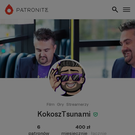
Film
Gry
Streamerzy
KokoszTsunami
6
400 zł
patronów
miesięcznie
łącznie