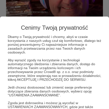
18.08.2025
Brak komentarzy
●
Zapraszam Cię, byś został moim
Cenimy Twoją prywatność
Patronem!
Uszanowanie! Jest mi miło, że zajrzałeś na moją stronę
Dbamy o Twoją prywatność i chcemy, abyś w czasie
Patronite. Na stronie głównej opisałem szczegółowo
korzystania z naszych usług czuł się komfortowo, dlatego też
czym się zajmowałem w przeszłości w branży gier, a także
poniżej prezentujemy Ci najważniejsze informacje o
w jakiej roli do niej powróciłem w 2023 roku. Chcę
zasadach przetwarzania przez nas Twoich danych
Tworzyć bardziej wartościowe streamy, a także więcej
#gry #twitch #kick #youtube
osobowych.
filmów video. Wsparcie Patronów jest tutaj niezbędne i
głównym motorem napędowym! Tworzone filmy w
Aby wyrazić zgody na korzystanie z technologii
pierwszej kolejności dostępne będą dla Patronów, a
automatycznego śledzenia i zbierania danych, dostęp do
dopiero później publiczności Youtube. Każdemu
informacji na Twoim urządzeniu końcowym i ich
Patronowi podziękuję w video. Stworzyłem wiele
przechowywanie przez Crowd8 sp. z o.o. oraz podmioty
wariantów - będzie mi miło jak wybierzesz jeden z nich!
zewnętrzne, które wspierają nas w prowadzeniu działalności,
Dzięki, Kokosz.
kliknij AKCEPTUJĘ I PRZECHODZĘ DO SERWISU.
Jeśli chcesz dostosować lub zmienić swoje preferencje
dotyczące zbierania danych osobowych, wybierz opcję
"USTAWIENIA ZAAWANSOWANE".
Zgoda jest dobrowolna i możesz ją wycofać w
USTAWIENIACH ZAAWANSOWANYCH, gdzie jest także