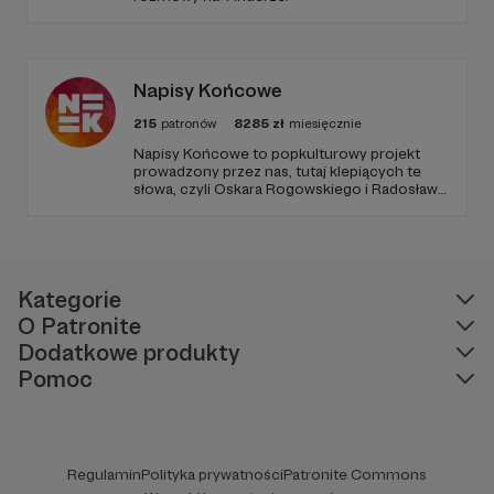
Napisy Końcowe
215
patronów
8285
zł
miesięcznie
Napisy Końcowe to popkulturowy projekt
prowadzony przez nas, tutaj klepiących te
słowa, czyli Oskara Rogowskiego i Radosława
Pisulę, na który składają się kanał Youtube
oraz podcastowe wersje materiałów na
rożnych platformach.
Kategorie
O Patronite
Dodatkowe produkty
Pomoc
Regulamin
Polityka prywatności
Patronite Commons