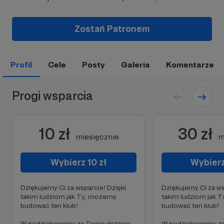
Zostań Patronem
Profil
Cele
Posty
Galeria
Komentarze
Progi wsparcia
10 zł
30 zł
miesięcznie
m
Wybierz 10 zł
Wybierz
Dziękujemy Ci za wsparcie! Dzięki
Dziękujemy Ci za ws
takim ludziom jak Ty, możemy
takim ludziom jak 
budować ten klub!
budować ten klub!
W podziękowaniu za Twoją dotację
W podziękowaniu za