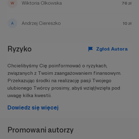
Sekcje klubu:
Wiktoria Olkowska
76 zł
Rugby Team Olsztyn (mężczyźni)
Andrzej Ciereszko
10 zł
Ryzyko
Zgłoś Autora
Chcielibyśmy Cię poinformować o ryzykach,
związanych z Twoim zaangażowaniem finansowym.
Przekazując środki na realizację pasji Twojego
ulubionego Twórcy prosimy, abyś wziął/wzięła pod
uwagę kilka kwestii.
Dowiedz się więcej
Akademia Rugby Team Olsztyn
Promowani autorzy
(dzieci i młodzież)