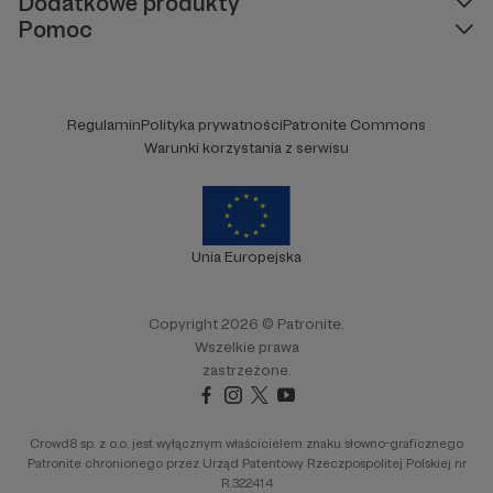
Dodatkowe produkty
Pomoc
I Ty zacznij być częścią naszej
drużyny!
Regulamin
Polityka prywatności
Patronite Commons
Warunki korzystania z serwisu
Unia Europejska
Copyright 2026 © Patronite.
Wszelkie prawa
zastrzeżone.
Crowd8 sp. z o.o. jest wyłącznym właścicielem znaku słowno-graficznego
Patronite chronionego przez Urząd Patentowy Rzeczpospolitej Polskiej nr
R.322414