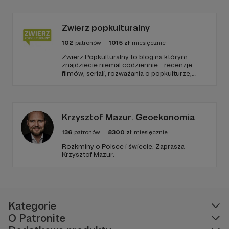
Zwierz popkulturalny
102
patronów
1015
zł
miesięcznie
Zwierz Popkulturalny to blog na którym
znajdziecie niemal codziennie - recenzje
filmów, seriali, rozważania o popkulturze,
biografie aktorów i wiele innych kulturalnych
treści. Blog został założony w 2009 roku i od
tego czasu tworzę wokół niego społeczność
ludzi, którzy lubią kulturę.
Krzysztof Mazur. Geoekonomia
136
patronów
8300
zł
miesięcznie
Rozkminy o Polsce i świecie. Zaprasza
Krzysztof Mazur.
Kategorie
O Patronite