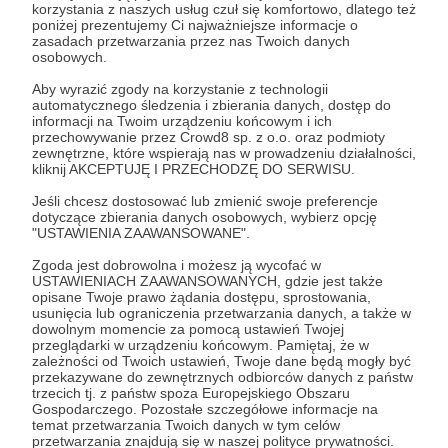
Rozwiń opis
korzystania z naszych usług czuł się komfortowo, dlatego też
liczyć! To wspaniałe poczucie koleżeństwa,
poniżej prezentujemy Ci najważniejsze informacje o
zarówno przed jak i po meczach, wynika właśnie
zasadach przetwarzania przez nas Twoich danych
osobowych.
ze zdecydowanie fizycznych i sportowych cech
rugby. Tradycja pozaboiskowych przyjaźni i relacji
Aby wyrazić zgody na korzystanie z technologii
Cele
towarzyskich wśród zawodników z rywalizujących
automatycznego śledzenia i zbierania danych, dostęp do
informacji na Twoim urządzeniu końcowym i ich
drużyn stanowi esencję gry.
przechowywanie przez Crowd8 sp. z o.o. oraz podmioty
zewnętrzne, które wspierają nas w prowadzeniu działalności,
OLSZTYN
zaś, to przepiękne miasto zwane
Funkcjonowanie Rugby Team
kliknij AKCEPTUJĘ I PRZECHODZĘ DO SERWISU.
Krainą Tysiąca Jezior. Oprócz malowniczych
Olsztyn
zbiorników wodnych jest tu mnóstwo zabytków
Jeśli chcesz dostosować lub zmienić swoje preferencje
dotyczące zbierania danych osobowych, wybierz opcję
10 000 zł
9 804 zł
oraz dzikiej przyrody, której okoliczności sprzyjają
"USTAWIENIA ZAAWANSOWANE".
miesięcznie
brakuje
uprawianiu różnego rodzaju sportów, a w
szczególności rugby! :)
Zgoda jest dobrowolna i możesz ją wycofać w
USTAWIENIACH ZAAWANSOWANYCH, gdzie jest także
1%
opisane Twoje prawo żądania dostępu, sprostowania,
usunięcia lub ograniczenia przetwarzania danych, a także w
My nie zarabiamy na sporcie. Sami
dowolnym momencie za pomocą ustawień Twojej
płacimy składki, aby robić to co
Stadion
przeglądarki w urządzeniu końcowym. Pamiętaj, że w
lubimy oraz dawać radość innym.
zależności od Twoich ustawień, Twoje dane będą mogły być
przekazywane do zewnętrznych odbiorców danych z państw
W sezonie 2021/2022 po długiej
Wspólnie prowadzimy działania mające na celu
trzecich tj. z państw spoza Europejskiego Obszaru
przerwie przystąpiliśmy do
Gospodarczego. Pozostałe szczegółowe informacje na
odbudowę naszego obiektu przy ulicy
rozgrywek II ligi rugby XV. To
temat przetwarzania Twoich danych w tym celów
Gietkowskiej.
kosztuje, gdyż są to wyjazdy na
przetwarzania znajdują się w naszej polityce prywatności.