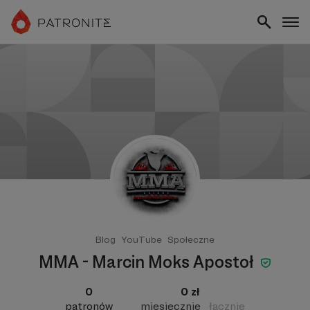
Blog
YouTube
Społeczne
MMA - Marcin Moks Apostoł
0
0 zł
patronów
miesięcznie
łącznie