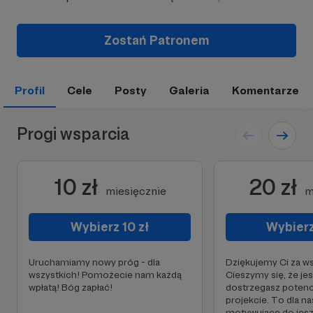
Zostań Patronem
Profil
Cele
Posty
Galeria
Komentarze
Progi wsparcia
10 zł
20 zł
miesięcznie
m
Wybierz 10 zł
Wybierz
Uruchamiamy nowy próg - dla
Dziękujemy Ci za ws
wszystkich! Pomożecie nam każdą
Cieszymy się, że jes
wpłatą! Bóg zapłać!
dostrzegasz potenc
projekcie. To dla na
motywujące do jes