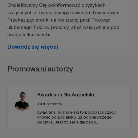
Chcielibyśmy Cię poinformować o ryzykach,
Żeby to zrobić profesjonalnie, a przecież Panu
związanych z Twoim zaangażowaniem finansowym.
Bogu należy się wszystko, co najlepsze,
Przekazując środki na realizację pasji Twojego
potrzebujemy Waszego wsparcia! Już część
sprzętu została zakupiona z własnych środków,
ulubionego Twórcy prosimy, abyś wziął/wzięła pod
ale to ciągle za mało, by móc robić to na
uwagę kilka kwestii.
odpowiednio wysokim poziomie.
Dowiedz się więcej
Potrzeba profesjonalnego oświetlenia do nagrań,
kamery, programu do montażu video, interfejsu
do nagrywania dźwięku, opłacenia serwerów i
Promowani autorzy
wszystkiego, co wiąże się z realizacją tych
projektów.
Ponadto ks. Marcin samemu, ale także we
Kwadrans Na Angielski
współpracy z innymi ciekawymi ludźmi, chce
wydawać książki w dziedziny życia duchowego.
744
patronów
Jeśli chcecie zobaczyć, co już nam się udało
Kwadrans na angielski to podcast uczący
mówić po angielsku już od pierwszego
zrobić, możecie nas znaleźć...
odcinka. Jest to seria dla osób
początkujących, którzy chcą przełamać
na stronie: www.marcinmoks.pl
barierę przed mówieniem w języku obcym,
na FB: www.facebook.com/MMA-Marcin-
odświeżyć sobie angielski, albo... nauczyć się