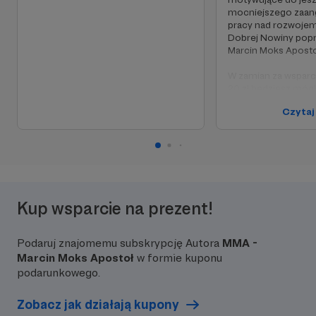
mocniejszego zaan
pracy nad rozwojem 
Dobrej Nowiny pop
Marcin Moks Aposto
W zamian za wsparc
20 zł będziesz mó
jeden temat, który
Czytaj
w specjalnym odcin
Kup wsparcie na prezent!
Podaruj znajomemu subskrypcję Autora
MMA -
Marcin Moks Apostoł
w formie kuponu
podarunkowego.
Zobacz jak działają kupony