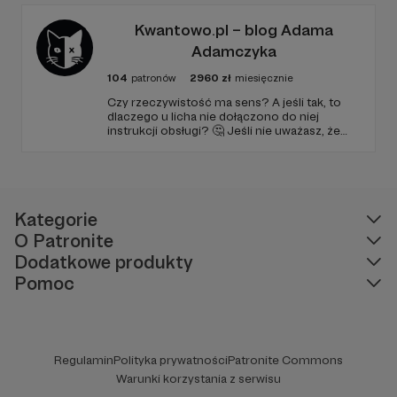
go po raz pierwszy. Spodziewajcie się
Moks-Aposto%C5%82-107422737850718
nowego odcinka co czwartek.
Kwantowo.pl – blog Adama
na YT:
Adamczyka
www.youtube.com/channel/UCwV_BXYqS86T
view_as=subscriber
104
patronów
2960
zł
miesięcznie
Czy rzeczywistość ma sens? A jeśli tak, to
dlaczego u licha nie dołączono do niej
instrukcji obsługi? 🤔 Jeśli nie uważasz, że
ciekawość to pierwszy stopień do piekła (albo
masz to gdzieś), istnieje szansa, że się
polubimy. 🚀
Kategorie
O Patronite
Dodatkowe produkty
Pomoc
Regulamin
Polityka prywatności
Patronite Commons
Warunki korzystania z serwisu