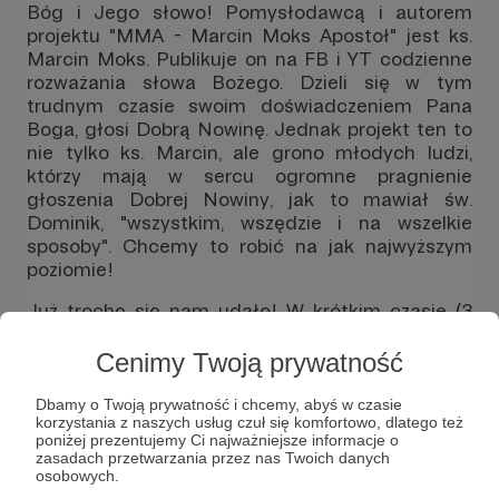
Bóg i Jego słowo! Pomysłodawcą i autorem
projektu "MMA - Marcin Moks Apostoł" jest ks.
Marcin Moks. Publikuje on na FB i YT codzienne
rozważania słowa Bożego. Dzieli się w tym
trudnym czasie swoim doświadczeniem Pana
Boga, głosi Dobrą Nowinę. Jednak projekt ten to
nie tylko ks. Marcin, ale grono młodych ludzi,
którzy mają w sercu ogromne pragnienie
głoszenia Dobrej Nowiny, jak to mawiał św.
Dominik, "wszystkim, wszędzie i na wszelkie
sposoby". Chcemy to robić na jak najwyższym
poziomie!
Już trochę się nam udało! W krótkim czasie (3
miesiące!!!) dzięki wsparciu wielu cudownych
ludzi zaczęliśmy nagrywać i publikować vlogi z
Cenimy Twoją prywatność
komentarzami do codziennej Ewangelii:
Dbamy o Twoją prywatność i chcemy, abyś w czasie
korzystania z naszych usług czuł się komfortowo, dlatego też
poniżej prezentujemy Ci najważniejsze informacje o
zasadach przetwarzania przez nas Twoich danych
osobowych.