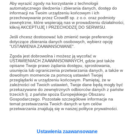
Aby wyrazić zgody na korzystanie z technologii
automatycznego śledzenia i zbierania danych, dostęp do
Rozwiń opis
informacji na Twoim urządzeniu końcowym i ich
przechowywanie przez Crowd8 sp. z o.o. oraz podmioty
W tym miejscu powinna być zewnętrzna
zewnętrzne, które wspierają nas w prowadzeniu działalności,
treść
kliknij AKCEPTUJĘ I PRZECHODZĘ DO SERWISU.
Cele
Aby zobaczyć treść musisz zmienić ustawienia
Jeśli chcesz dostosować lub zmienić swoje preferencje
dotyczące zbierania danych osobowych, wybierz opcję
polityki prywatności
"USTAWIENIA ZAAWANSOWANE".
Jak trwoga do do B(l)oga!
Zgoda jest dobrowolna i możesz ją wycofać w
USTAWIENIACH ZAAWANSOWANYCH, gdzie jest także
opisane Twoje prawo żądania dostępu, sprostowania,
20 080 zł
25 000 zł
usunięcia lub ograniczenia przetwarzania danych, a także w
brakuje
dowolnym momencie za pomocą ustawień Twojej
przeglądarki w urządzeniu końcowym. Pamiętaj, że w
19%
zależności od Twoich ustawień, Twoje dane będą mogły być
przeprowadziliśmy internetowe rekolekcje
przekazywane do zewnętrznych odbiorców danych z państw
adwentowe
Naszą pasją jest dzielenie się
trzecich tj. z państw spoza Europejskiego Obszaru
Gospodarczego. Pozostałe szczegółowe informacje na
doświadczeniem Pana Boga z innymi
temat przetwarzania Twoich danych w tym celów
i głoszenie Dobrej Nowiny. Wiemy,
przetwarzania znajdują się w naszej polityce prywatności.
że, jak pisał św. Jan Ewangelista,
"Bogiem było Słowo" i treść jest
najważniejsza, ale nawet najgłębsze
treści mogą być nie do przyjęcia,
Ustawienia zaawansowane
jeśli się je wygłasza monotonnie i w