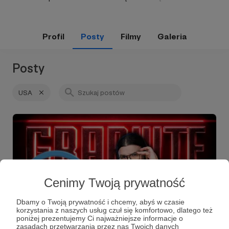
Profil
Posty
Filmy
Galeria
Posty
USA
Cenimy Twoją prywatność
Dbamy o Twoją prywatność i chcemy, abyś w czasie
korzystania z naszych usług czuł się komfortowo, dlatego też
poniżej prezentujemy Ci najważniejsze informacje o
20.02.2026
Brak komentarzy
zasadach przetwarzania przez nas Twoich danych
●