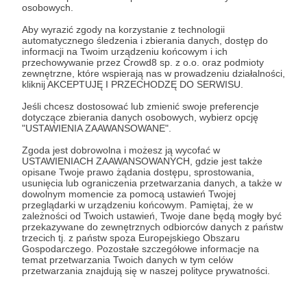
osobowych.
Krótko o Paragonie
Aby wyrazić zgody na korzystanie z technologii
Kilka dni temu Internet obiegło na pierwszy rzut oka
automatycznego śledzenia i zbierania danych, dostęp do
niepozorne, ale gdy się nieco lepiej przyjrzeć to jednak
informacji na Twoim urządzeniu końcowym i ich
bardzo interesujące zdjęcie.
przechowywanie przez Crowd8 sp. z o.o. oraz podmioty
zewnętrzne, które wspierają nas w prowadzeniu działalności,
kliknij AKCEPTUJĘ I PRZECHODZĘ DO SERWISU.
#Paragon
Izrael
USA
+1
Jeśli chcesz dostosować lub zmienić swoje preferencje
dotyczące zbierania danych osobowych, wybierz opcję
"USTAWIENIA ZAAWANSOWANE".
Zgoda jest dobrowolna i możesz ją wycofać w
USTAWIENIACH ZAAWANSOWANYCH, gdzie jest także
opisane Twoje prawo żądania dostępu, sprostowania,
usunięcia lub ograniczenia przetwarzania danych, a także w
Promowani autorzy
dowolnym momencie za pomocą ustawień Twojej
przeglądarki w urządzeniu końcowym. Pamiętaj, że w
zależności od Twoich ustawień, Twoje dane będą mogły być
przekazywane do zewnętrznych odbiorców danych z państw
trzecich tj. z państw spoza Europejskiego Obszaru
Gospodarczego. Pozostałe szczegółowe informacje na
Ośrodek Leczenia i Rehabilitacji
temat przetwarzania Twoich danych w tym celów
Dzikich Zwierząt "Puchaczówka"
przetwarzania znajdują się w naszej polityce prywatności.
289
patronów
13520
zł
miesięcznie