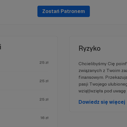
obom,
cyjnie, pisząc możliwie przystępnym językiem książki 
a!
prawa, by nieść pomoc zwierzętom
, a także publ
Zostań Patronem
, by
itum
aru sprawiedliwości.
kację
ne,
i
Ryzyko
 to
25 zł
Chcielibyśmy Cię poin
związanych z Twoim z
finansowym. Przekazując
25 zł
pasji Twojego ulubione
wziął/wzięła pod uwagę 
25 zł
Dowiedz się więcej
16 zł