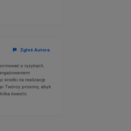
o tym,
jak zwykli ludzie
ikując
specjalistyczne
Zgłoś Autora
formować o ryzykach,
aangażowaniem
 środki na realizację
go Twórcy prosimy, abyś
kilka kwestii.