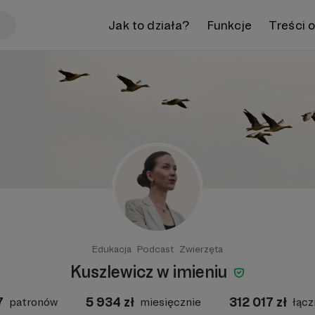
Jak to działa?
Funkcje
Treści 
Edukacja
Podcast
Zwierzęta
Kuszlewicz w imieniu
7
5 934
zł
312 017
zł
patronów
miesięcznie
łącz