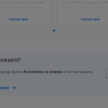
ymujesz dostęp do specjalnie
Dzięki Twojemu wsparciu pój
ektowanych dla Ciebie wlep
sobie od czasu do czasu na d
niczych - drukuj i korzystaj do
wegański obiad, a dokarmiona 
zadowolona ogłoszę, że
dzięk
Czytaj opis
Czytaj opis
 tylko będzie okazja do
wsparciu „37” świat staje s
tego spotkania, podziękuję Ci
lepszym miejscem dla zwier
ście
Bo o sprawiedliwość dla zwier
 przyjmij moją wirtualną
trzeba walczyć na salach sąd
zność i zostaw swoje imię
na ulicach i na własnych talerz
chcesz) na tablicy wsparcia (dla
✅Otrzymujesz dostęp do spec
dla zwierząt) oraz jeśli
z zaprojektowanych dla Ciebie 
sz - czytaj newsletter, który
plakatów sojuszniczych - są p
i podsyłać.
możesz je wydrukować i ciesz
prezent!
nimi oczy
✅Oczywiście będę Ci wysyłać l
inspiracjami w postaci newslet
rypcję Autora
Kuszlewicz w imieniu
w formie kuponu
upony