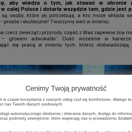
cę, aby wiedza o tym, jak stawać w obronie z
 w całej Polsce i dotarła
wszędzie tam, gdzie jest 
 są osoby, które jej potrzebują, a kto może składa si
 - proste i skuteczne! Tworzymy sieć
w imieniu.
na rzecz zwierząt i przyrody, część z Was zapewne zna mni
y – głosem adwokatki”. Dość wcześnie w karierze
zająć się pracą
w imieniu
tych, którzy doświadczają
Cenimy Twoją prywatność
w czasie korzystania z naszych usług czuł się komfortowo, dlatego te
zez nas Twoich danych osobowych.
ologii automatycznego śledzenia i zbierania danych, dostęp do inform
 oraz podmioty zewnętrzne, które wspierają nas w prowadzeniu dział