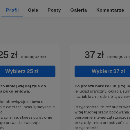
Profil
Cele
Posty
Galeria
Komentarze
25 zł
37 zł
miesięcznie
miesięczni
Wybierz 25 zł
Wybierz 37 zł
 to mniej więcej tyle co
Po prostu bardzo lubię tę l
a pokoleniowa.
jej układ graficzny, okrągłą su
i to, jak brzmi, gdy się ją wymaw
lat obowiązuje ustawa o
ie zwierząt i czas ją radykalnie
Przyjemność, to też super waż
ć.
w tej trudnej pracy obcowania 
ając mnie, stajesz po stronie
cierpieniem zwierząt i zniszc
go prawa dla zwierząt i
przyrody, mieć przestrzeń na
dy!
przyjemność.