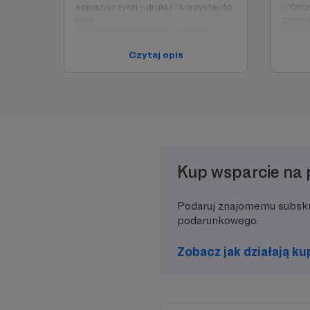
sojuszniczych - drukuj i korzystaj do
✅Otrz
woli.
zaproj
✅Jeśli to dla Ciebie ok, zostaw
sojusz
proszę swoje imię na tablicy
woli.
Czytaj opis
wsparcia (dla mnie i dla ryb), a ja z
✅Jeśli
kolei chętnie wyślę Ci mój
osobis
newsletter.
osobi
✅Teraz
wdzięc
(jeśli 
mnie i 
zechce
będę C
Kup wsparcie na 
Podaruj znajomemu subsk
podarunkowego.
Zobacz jak działają k