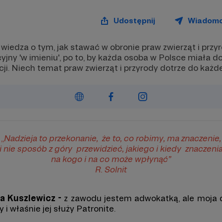
Udostępnij
Wiadom
wiedza o tym, jak stawać w obronie praw zwierząt i przy
yjny 'w imieniu', po to, by każda osoba w Polsce miała d
i. Niech temat praw zwierząt i przyrody dotrze do każd
„
Nadzieja to przekonanie,
że to, co robimy, ma znaczenie,
i nie sposób z góry
przewidzieć, jakiego i kiedy
znaczenia
na kogo i na co może wpłynąć”
R. Solnit
na Kuszlewicz -
z zawodu jestem adwokatką, ale moja d
i właśnie jej służy Patronite.