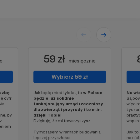
59 zł
e
miesięcznie
Wybierz 59 zł
iczbę
,
Jak będę mieć tyle lat, to
w Polsce
No wte
mę cyfr
będzie już solidnie
Są pow
ia.
funkcjonujący urząd rzeczniczy
więc m
dla zwierząt i przyrody i to m.in.
życzen
ne, by
dzięki Tobie!
prakty
z
Dziękuję, że mi towarzyszysz.
wsparc
zeniem
Tymczasem w ramach budowania
Jak to
lepszej przyszłości
na nic