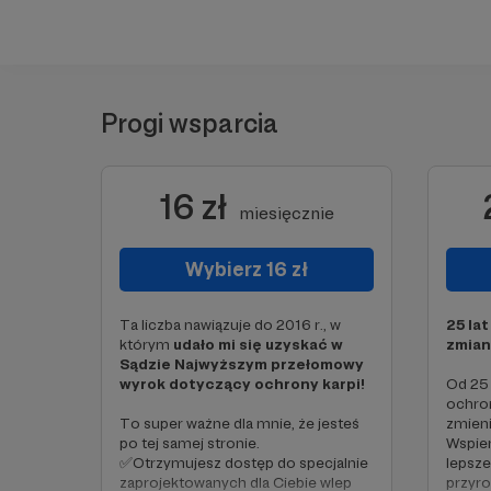
Progi wsparcia
16 zł
miesięcznie
Wybierz 16 zł
Ta liczba nawiązuje do 2016 r., w
25 lat
którym
udało mi się uzyskać w
zmian
Sądzie Najwyższym przełomowy
wyrok dotyczący ochrony karpi!
Od 25 
ochron
To super ważne dla mnie, że jesteś
zmieni
po tej samej stronie.
Wspier
✅Otrzymujesz dostęp do specjalnie
lepsze
zaprojektowanych dla Ciebie wlep
przyro