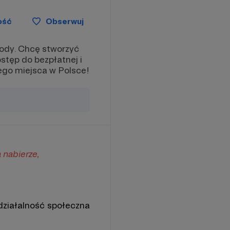
ość
Obserwuj
rody. Chcę stworzyć
ostęp do bezpłatnej i
ego miejsca w Polsce!
 nabierze,
ziałalność społeczna