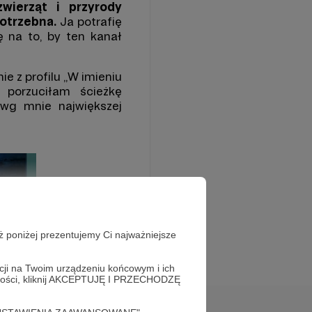
wierząt i przyrody
potrzebna.
Ja potrafię
ę na to, by ten kanał
e z profilu „W imieniu
 porzuciłam ścieżkę
 wg mnie największej
ż poniżej prezentujemy Ci najważniejsze
acji na Twoim urządzeniu końcowym i ich
alności, kliknij AKCEPTUJĘ I PRZECHODZĘ