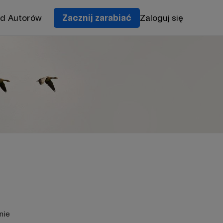
od Autorów
Zacznij zarabiać
Zaloguj się
nie