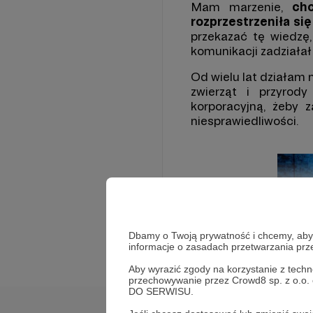
Mam marzenie,
ch
rozprzestrzeniła się
przekazać tę wiedzę,
komunikacji zadziałał
Od wielu lat działam 
zwierząt i przyrod
korporacyjną, żeby 
niesprawiedliwości.
Rozwiń opis
Dbamy o Twoją prywatność i chcemy, abyś 
informacje o zasadach przetwarzania pr
Aby wyrazić zgody na korzystanie z techn
przechowywanie przez Crowd8 sp. z o.o.
DO SERWISU.