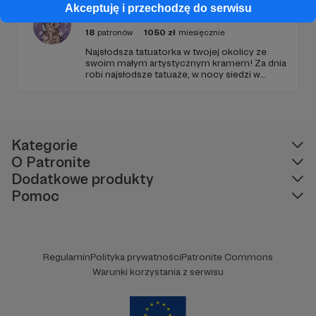
Akceptuję i przechodzę do serwisu
Timka Craft
18
patronów
1050
zł
miesięcznie
Najsłodsza tatuatorka w twojej okolicy ze
swoim małym artystycznym kramem! Za dnia
robi najsłodsze tatuaże, w nocy siedzi w
tabletem w rękach i projektuje słodziakowe
grafiki i naklejki!
Kategorie
O Patronite
Dodatkowe produkty
Pomoc
Regulamin
Polityka prywatności
Patronite Commons
Warunki korzystania z serwisu