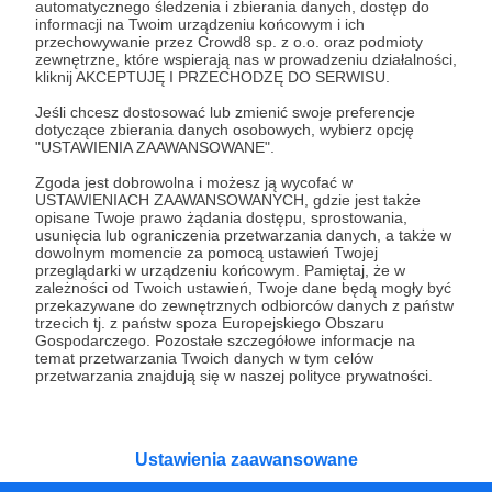
automatycznego śledzenia i zbierania danych, dostęp do
Wesprzyj działalność Autora
Mieszko Komiks
już
informacji na Twoim urządzeniu końcowym i ich
teraz!
przechowywanie przez Crowd8 sp. z o.o. oraz podmioty
zewnętrzne, które wspierają nas w prowadzeniu działalności,
kliknij AKCEPTUJĘ I PRZECHODZĘ DO SERWISU.
Zostań Patronem
Jeśli chcesz dostosować lub zmienić swoje preferencje
dotyczące zbierania danych osobowych, wybierz opcję
"USTAWIENIA ZAAWANSOWANE".
Zgoda jest dobrowolna i możesz ją wycofać w
USTAWIENIACH ZAAWANSOWANYCH, gdzie jest także
opisane Twoje prawo żądania dostępu, sprostowania,
Promowani autorzy
usunięcia lub ograniczenia przetwarzania danych, a także w
dowolnym momencie za pomocą ustawień Twojej
przeglądarki w urządzeniu końcowym. Pamiętaj, że w
zależności od Twoich ustawień, Twoje dane będą mogły być
przekazywane do zewnętrznych odbiorców danych z państw
Rynn Rysuje
trzecich tj. z państw spoza Europejskiego Obszaru
Gospodarczego. Pozostałe szczegółowe informacje na
65
patronów
temat przetwarzania Twoich danych w tym celów
przetwarzania znajdują się w naszej polityce prywatności.
Cześć! Jestem Rynn i jestem rysowniczką.
Na fb i insta dzielę się z wami rysunkami, które
czasem wywołują rozbawienie, czasem
refleksję, a najczęściej reakcję “też tak mam!”.
Od niedawna nagrywam też audiobooki!
Ustawienia zaawansowane