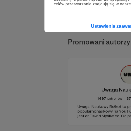
celów przetwarzania znajdują się w naszej
Ustawienia zaaw
Promowani autorzy
Uwaga Nauk
1497
patronów
3
Uwaga! Naukowy Bełkot to pr
popularnonaukowy na YouTub
jest dr Dawid Myśliwiec. Od p
popularyzacją wiedzy i walką