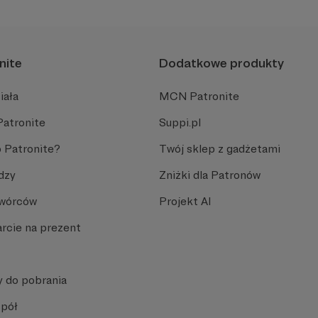
nite
Dodatkowe produkty
iała
MCN Patronite
Patronite
Suppi.pl
 Patronite?
Twój sklep z gadżetami
dzy
Zniżki dla Patronów
Twórców
Projekt AI
rcie na prezent
y do pobrania
spół