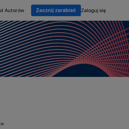
od Autorów
Zacznij zarabiać
Zaloguj się
ie