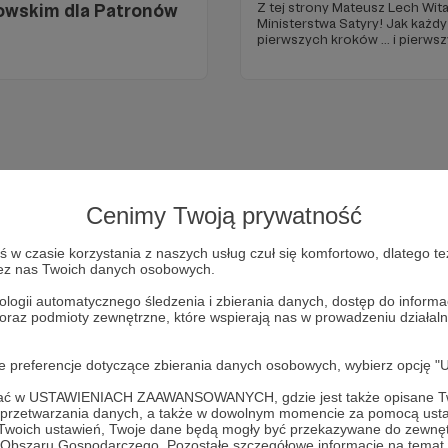
Z tej strony Mateusz Lech Witam was serdecznie w krainie
owskim dla Patronów
Ministerstwa Satyry! Jak każdy projekt zaczyna się od
pierwszych kroków ... i pierwszych pa
gdzie nas ta wspólna przygoda
Cenimy Twoją prywatność
w czasie korzystania z naszych usług czuł się komfortowo, dlatego te
zez nas Twoich danych osobowych.
ologii automatycznego śledzenia i zbierania danych, dostęp do inform
 oraz podmioty zewnętrzne, które wspierają nas w prowadzeniu dział
Dołącz do grona Patronów!
oje preferencje dotyczące zbierania danych osobowych, wybierz op
Wesprzyj działalność Autora
Ministerstwo Satyry
już teraz!
ofać w USTAWIENIACH ZAAWANSOWANYCH, gdzie jest także opisane Tw
a przetwarzania danych, a także w dowolnym momencie za pomocą usta
 Twoich ustawień, Twoje dane będą mogły być przekazywane do zewnę
go Obszaru Gospodarczego. Pozostałe szczegółowe informacje na temat