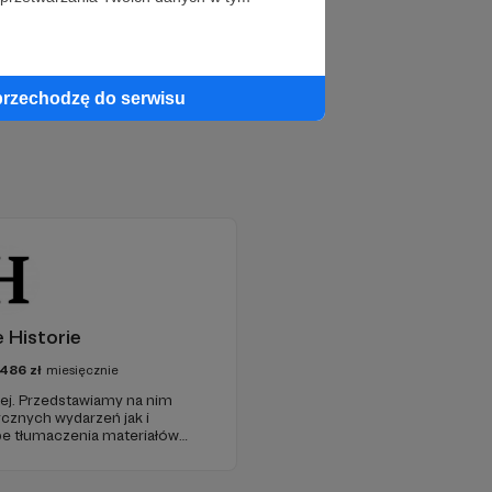
przechodzę do serwisu
 Historie
486
zł
miesięcznie
ej. Przedstawiamy na nim
cznych wydarzeń jak i
e tłumaczenia materiałów