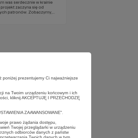
tronów. Zobaczymy,
 zaprowadzi!
ż poniżej prezentujemy Ci najważniejsze
acji na Twoim urządzeniu końcowym i ich
alności, kliknij AKCEPTUJĘ I PRZECHODZĘ
cję "USTAWIENIA ZAAWANSOWANE".
oje prawo żądania dostępu,
wień Twojej przeglądarki w urządzeniu
trznych odbiorców danych z państw
 przetwarzania Twoich danych w tym