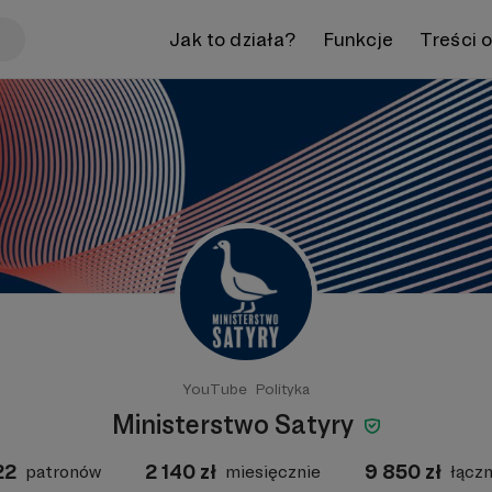
Jak to działa?
Funkcje
Treści 
YouTube
Polityka
Ministerstwo Satyry
22
2 140
zł
9 850
zł
patronów
miesięcznie
łączn