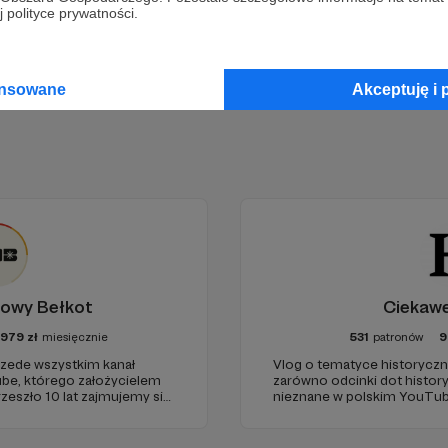
Zostań Patronem
 polityce prywatności.
ansowane
Akceptuję i 
owy Bełkot
Ciekawe
7979
zł
miesięcznie
531
patronów
9
zede wszystkim kanał
Vlog o tematyce historyczn
e, którego założycielem
zarówno odcinki dot history
rzeszło 10 lat zajmujemy się
nieznane w polskim YouTub
 z naukowymi fake newsami.
źródłowych .