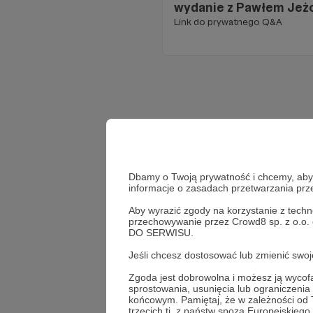
wydanie z Pawłem Jeż
Link do prywatnego Q&A
Dbamy o Twoją prywatność i chcemy, abyś 
informacje o zasadach przetwarzania pr
Aby wyrazić zgody na korzystanie z techn
przechowywanie przez Crowd8 sp. z o.o.
DO SERWISU.
Jeśli chcesz dostosować lub zmienić sw
Zgoda jest dobrowolna i możesz ją wyc
sprostowania, usunięcia lub ograniczeni
końcowym. Pamiętaj, że w zależności od
trzecich tj. z państw spoza Europejskie