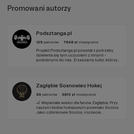
Promowani autorzy
Podsztanga.pl
129
patronów
7848
zł
miesięcznie
Projekt Podsztanga.pl powstał z potrzeby
dzielenia się tym uczuciem z innymi -
podobnymi do nas. Zrzeszamy ludzi, którzy
traktują trening poważnie. Wspierają się i
rozumieją w radościach oraz trudach uprawy
siły. To miejsce, w którym oddanie
treningowi jest szanowane i oczekiwane.
Zagłębie Sosnowiec Hokej
59
patronów
5810
zł
miesięcznie
🏒 Wspaniałe wieści dla fanów Zagłębia. Przy
naszym klubie hokejowym powstało Socios.
Jako członkowie Socios, możecie
dobrowolnie wpłacać co miesiąc niewielkie
sumy, które przyczynią się do dalszego
funkcjonowania i sukcesów naszego klubu.