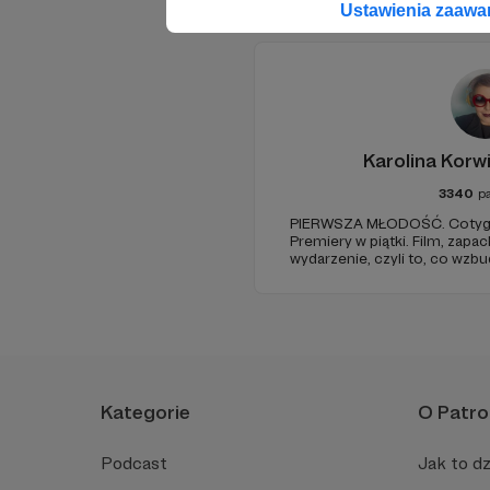
Ustawienia zaaw
Karolina Korw
3340
p
PIERWSZA MŁODOŚĆ. Cotyg
Premiery w piątki. Film, zapac
wydarzenie, czyli to, co wzb
zostaje w głowie pod koniec
jak w radiowym teatrze, pomys
rzeczywistość.
Kategorie
O Patro
Podcast
Jak to dz