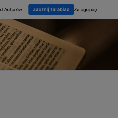
od Autorów
Zacznij zarabiać
Zaloguj się