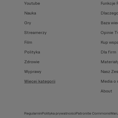
Youtube
Funkcje 
Nauka
Dlaczego
Gry
Baza wie
Streamerzy
Opinie 
Film
Kup wspa
Polityka
Dla firm
Zdrowie
Materiał
Wyprawy
Nasz Ze
Więcej kategorii
Media o 
About
Regulamin
Polityka prywatności
Patronite Commons
Waru