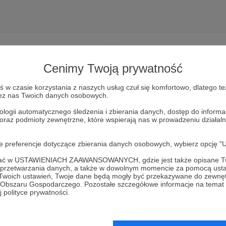
Cenimy Twoją prywatność
w czasie korzystania z naszych usług czuł się komfortowo, dlatego te
Dołącz do grona Patronów!
zez nas Twoich danych osobowych.
ologii automatycznego śledzenia i zbierania danych, dostęp do inform
Wesprzyj działalność Autora
Nauki Katolickie
już teraz!
 oraz podmioty zewnętrzne, które wspierają nas w prowadzeniu dział
oje preferencje dotyczące zbierania danych osobowych, wybierz op
Zostań Patronem
ofać w USTAWIENIACH ZAAWANSOWANYCH, gdzie jest także opisane Tw
a przetwarzania danych, a także w dowolnym momencie za pomocą usta
 Twoich ustawień, Twoje dane będą mogły być przekazywane do zewnę
go Obszaru Gospodarczego. Pozostałe szczegółowe informacje na temat
 polityce prywatności.