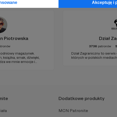
ansowane
Akceptuję i 
in Piotrowska
Dział Za
atronów
3736
patronów
odniowy magazynek.
Dział Zagraniczny to serwis
h, książka, smak, dźwięki,
których w polskich mediach 
udza we mnie emocje i
 dnia. Ubarwiony dźwiękami
ł na to, jak ogarnąć
nite
Dodatkowe produkty
iała
MCN Patronite