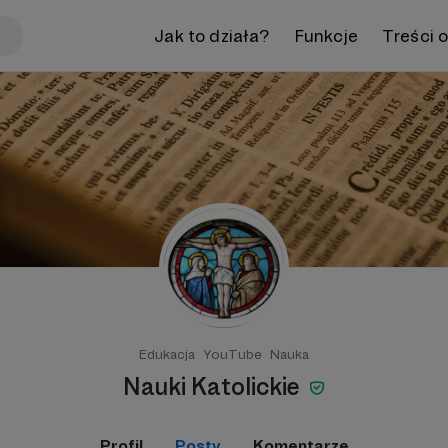
Jak to działa?
Funkcje
Treści 
Edukacja
YouTube
Nauka
Nauki Katolickie
Profil
Posty
Komentarze