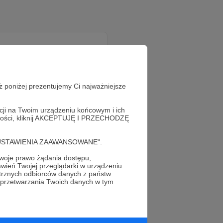
ż poniżej prezentujemy Ci najważniejsze
acji na Twoim urządzeniu końcowym i ich
alności, kliknij AKCEPTUJĘ I PRZECHODZĘ
cję "USTAWIENIA ZAAWANSOWANE".
oje prawo żądania dostępu,
wień Twojej przeglądarki w urządzeniu
trznych odbiorców danych z państw
 przetwarzania Twoich danych w tym