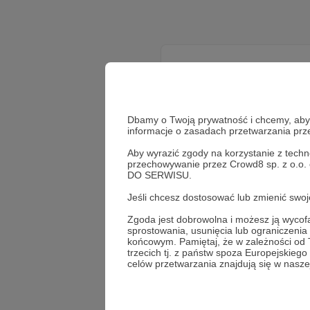
Dbamy o Twoją prywatność i chcemy, abyś 
informacje o zasadach przetwarzania pr
Aby wyrazić zgody na korzystanie z techn
przechowywanie przez Crowd8 sp. z o.o.
DO SERWISU.
Jeśli chcesz dostosować lub zmienić sw
Zgoda jest dobrowolna i możesz ją wyc
sprostowania, usunięcia lub ograniczeni
końcowym. Pamiętaj, że w zależności od
trzecich tj. z państw spoza Europejskie
celów przetwarzania znajdują się w naszej
Promowani autorzy