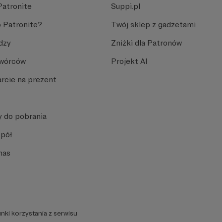
Patronite
Suppi.pl
 Patronite?
Twój sklep z gadżetami
dzy
Zniżki dla Patronów
Twórców
Projekt AI
rcie na prezent
y do pobrania
spół
nas
nki korzystania z serwisu