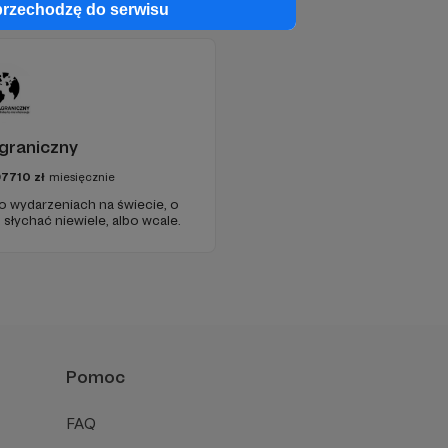
przechodzę do serwisu
graniczny
97710
zł
miesięcznie
 o wydarzeniach na świecie, o
słychać niewiele, albo wcale.
Pomoc
FAQ