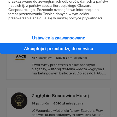
przekazywane do zewnętrznych odbiorców danych z państw
trzecich tj. z państw spoza Europejskiego Obszaru
Gospodarczego. Pozostałe szczegółowe informacje na
temat przetwarzania Twoich danych w tym celów
przetwarzania znajdują się w naszej polityce prywatności.
Promowani autorzy
Ustawienia zaawansowane
Akceptuję i przechodzę do serwisu
RACE PACE - podcasty o bieganiu
417
patronów
13875
zł
miesięcznie
Tworzymy przestrzeń dla świadomych
biegaczy, w której rzetelna wiedza wygrywa z
marketingowym bełkotem. Dołącz do RACE
PACE i wspieraj niezależne dziennikarstwo
sportowe, relacje z najważniejszych festiwali
biegowych oraz rozwój narzędzi tworzonych
z pasji do sportu.
Zagłębie Sosnowiec Hokej
61
patronów
6010
zł
miesięcznie
🏒 Wspaniałe wieści dla fanów Zagłębia. Przy
naszym klubie hokejowym powstało Socios.