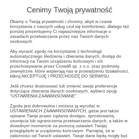
Lista postów jest pusta
Cenimy Twoją prywatność
Autor nie dodał jeszcze żadnych postów
Dbamy o Twoją prywatność i chcemy, abyś w czasie
korzystania z naszych usług czuł się komfortowo, dlatego też
poniżej prezentujemy Ci najważniejsze informacje o
zasadach przetwarzania przez nas Twoich danych
osobowych.
Aby wyrazić zgody na korzystanie z technologii
automatycznego śledzenia i zbierania danych, dostęp do
informacji na Twoim urządzeniu końcowym i ich
przechowywanie przez Crowd8 sp. z o.o. oraz podmioty
zewnętrzne, które wspierają nas w prowadzeniu działalności,
kliknij AKCEPTUJĘ I PRZECHODZĘ DO SERWISU.
Jeśli chcesz dostosować lub zmienić swoje preferencje
dotyczące zbierania danych osobowych, wybierz opcję
Dołącz do grona Patronów!
"USTAWIENIA ZAAWANSOWANE".
Zgoda jest dobrowolna i możesz ją wycofać w
USTAWIENIACH ZAAWANSOWANYCH, gdzie jest także
Wesprzyj działalność Autora
Niedźwiadki Przemyśl
już
opisane Twoje prawo żądania dostępu, sprostowania,
teraz!
usunięcia lub ograniczenia przetwarzania danych, a także w
dowolnym momencie za pomocą ustawień Twojej
przeglądarki w urządzeniu końcowym. Pamiętaj, że w
zależności od Twoich ustawień, Twoje dane będą mogły być
Zostań Patronem