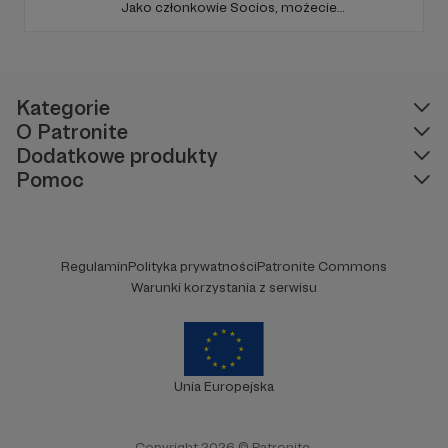
Jako członkowie Socios, możecie
dobrowolnie wpłacać co miesiąc niewielkie
sumy, które przyczynią się do dalszego
funkcjonowania i sukcesów naszego klubu.
Kategorie
O Patronite
Dodatkowe produkty
Pomoc
Regulamin
Polityka prywatności
Patronite Commons
Warunki korzystania z serwisu
Unia Europejska
Copyright 2026 © Patronite.